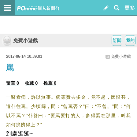
免費小遊戲
訂閱
我的
2017-06-14 10:39:01
免費小遊戲
罵
留言 0
收藏 0
推薦 0
一醫看病，許以無事。病家費去多金，竟不起，因恨甚，
遣仆往罵。少頃歸，問：“曾罵否？”曰：“不曾。”問：“何
以不罵？”仆答曰：“要罵要打的人，多得緊在那里，叫我
如何挨擠得上？”
到處逛逛~