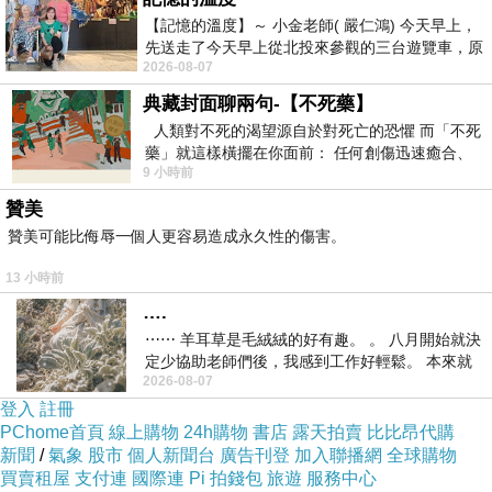
【記憶的溫度】～ 小金老師( 嚴仁鴻) 今天早上，
先送走了今天早上從北投來參觀的三台遊覽車，原
2026-08-07
以為展場已經差不多要安靜下來，卻發
典藏封面聊兩句-【不死藥】
人類對不死的渴望源自於對死亡的恐懼 而「不死
藥」就這樣橫擺在你面前： 任何創傷迅速癒合、
9 小時前
停止衰老、痛覺消失…堪
贊美
贊美可能比侮辱一個人更容易造成永久性的傷害。
13 小時前
….
⋯⋯ 羊耳草是毛絨絨的好有趣。 。 八月開始就決
定少協助老師們後，我感到工作好輕鬆。 本來就
2026-08-07
不是我的工作啊。 真
登入
註冊
PChome首頁
線上購物
24h購物
書店
露天拍賣
比比昂代購
新聞
/
氣象
股市
個人新聞台
廣告刊登
加入聯播網
全球購物
買賣租屋
支付連
國際連
Pi 拍錢包
旅遊
服務中心