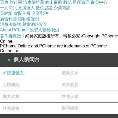
買車
旅行團
汽車險推薦
線上麻將
雜誌
星座命理
會員中心
一元簡訊
直播達人
數位憑證
企業簡訊
買網址
虛擬主機
企業郵件
廣告刊登
隱私權聲明
消費者保護
兒童網路安全
About PChome
投資人聯絡
徵才
著作權保護
｜網路家庭版權所有、轉載必究
‧Copyright PChome
Online
PChome Online and PChome are trademarks of PChome
Online Inc.
個人新聞台
快速發文
最新文章
心情雜記
美食饗宴
藝文欣賞
旅遊玩家
社會萬象
影視娛樂