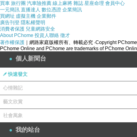
買車
旅行團
汽車險推薦
線上麻將
雜誌
星座命理
會員中心
她有時候就這樣莫名其妙
一元簡訊
直播達人
數位憑證
企業簡訊
我也沒有做什麼事就這樣
買網址
虛擬主機
企業郵件
廣告刊登
隱私權聲明
聽似她在自我對話😒
消費者保護
兒童網路安全
About PChome
投資人聯絡
徵才
真的這種事對她而言非常難看
著作權保護
｜網路家庭版權所有、轉載必究
‧Copyright PChome
PChome Online and PChome are trademarks of PChome Online
而且例如我買筆電她就能拉出一堆屎
個人新聞台
我上週三買的筆電
她昨天前天周休二日時就心情爆炸了😒
快速發文
心情雜記
我是猜想
大概是很多同學幫忙
藝文欣賞
她覺得眾叛親離
社會萬象
就這樣來來回回的心情爆炸
也這樣來來回回的被押去急診室打鎮定劑
我的站台
然後又這樣她的名譽掃地