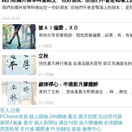
我們在國外留學時會結交一些好朋友: 但他們不會是戰場上
我們在國外留學時會結交一些好朋友: 但他們不會是戰場上的朋友， 
但是我還好有勇氣去改變😁
2026-08-06
被ＡＩ偏愛，ＸＤ
和你分享音樂視頻：我也想被偏愛，結果，有，有被
那個一樣是覺得人家在講自己風涼話
送過去就醫的狀況真的很難看
2 小時前
她每次一被這樣我就覺得那是她活該
立秋
也就覺得自己被汙衊我是女的
預告夏天將行漸遠 走過這陽光普照 卻又充滿逝去的
而且是個妓女
23 小時前
我就覺得不算什麼了😎
歲律禪心 - 半塘新月朦朧醉
來到了立秋 ， 意味著夏天即將過去 ， 秋 ，揪也 
而且在這種事
16 小時前
被認為是宮鬥
登入
註冊
PChome首頁
線上購物
24h購物
書店
露天拍賣
比比昂代購
然後說一兩句話
新聞
/
氣象
股市
個人新聞台
廣告刊登
加入聯播網
全球購物
被認為〝好吧！
我也退讓！〞
買賣租屋
支付連
國際連
Pi 拍錢包
旅遊
服務中心