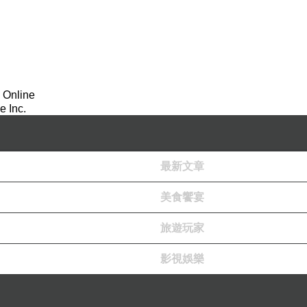
 Online
 Inc.
最新文章
美食饗宴
旅遊玩家
影視娛樂