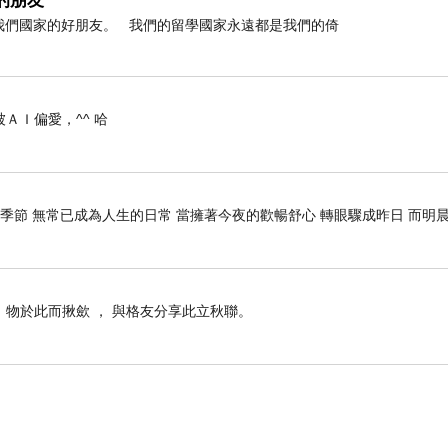
的朋友
是我們國家的好朋友。 我們的留學國家永遠都是我們的倚
ＡＩ偏愛，^^ 哈
季節 無常已成為人生的日常 當擁著今夜的歡暢舒心 轉眼驟成昨日 而明晨
， 物於此而揪歛 ， 與格友分享此立秋聯。