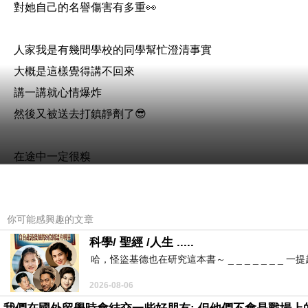
對她自己的名譽傷害有多重👀
人家我是有幾間學校的同學幫忙澄清事實
大概是這樣覺得講不回來
講一講就心情爆炸
然後又被送去打鎮靜劑了😎
在途中一定很糗
不要再講我是女的不就沒事了嘛😎
你可能感興趣的文章
所以我能理解人家為何越來越多人知道事實
也越來越多人幫忙替我澄清😁
科學/ 聖經 /人生 .....
哈，怪盜基德也在研究這本書～ _ _ _ _ _ _
曾經想過我十幾年前發作的時候
2026-08-06
人家也大概對我是這樣的嘴臉😒