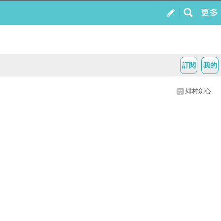
訂閱
我的
緋村劍心