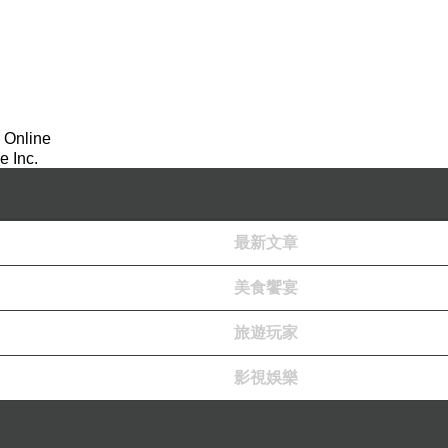
了座椅椅墊，不論大人、小孩或是各種體型，都可以
團購優惠
https://www.fuli520.com/ROICHENTO
FB登入就可以看到團購價
請點我繼續閱讀喲!
 Online
 Inc.
☆．☆．☆．☆．☆．☆．☆．☆．☆．☆．☆
最新文章
君辰愛分享團購活動
美食饗宴
旅遊玩家
影視娛樂