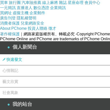
買車
旅行團
汽車險推薦
線上麻將
雜誌
星座命理
會員中心
另外加大
一元簡訊
直播達人
數位憑證
企業簡訊
買網址
虛擬主機
企業郵件
廣告刊登
隱私權聲明
消費者保護
兒童網路安全
About PChome
投資人聯絡
徵才
著作權保護
｜網路家庭版權所有、轉載必究
‧Copyright PChome
PChome Online and PChome are trademarks of PChome Online
個人新聞台
快速發文
心情雜記
藝文欣賞
社會萬象
我的站台