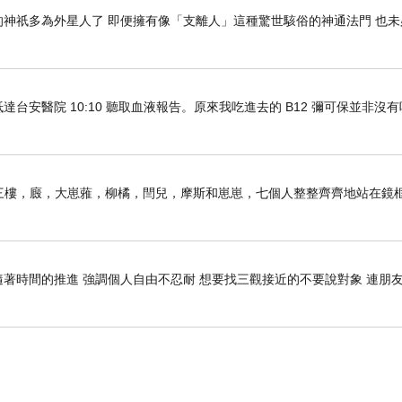
神祇多為外星人了 即便擁有像「支離人」這種驚世駭俗的神通法門 也未
車抵達台安醫院 10:10 聽取血液報告。原來我吃進去的 B12 彌可保並非沒
子前。三樓，廄，大崽蕥，柳橘，閆兒，摩斯和崽崽，七個人整整齊齊地站在鏡
隨著時間的推進 強調個人自由不忍耐 想要找三觀接近的不要說對象 連朋
君辰媽咪習慣使用
Roichen 正脊坐墊
來維持正確坐姿
在電腦前工作，能輕鬆保持腰部脊椎健康，自然挺
近
Roichen 新推出的優雅椅
，結合辦公椅和正脊坐
人體工學的脊椎角度，6 度傾斜座底，能讓腰臀更能
同的書桌高度、身高來自由調節椅子的高度，坐起