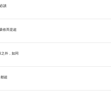
必讀
有吸收而是超
框之外，如同
友都超
，
直真的很重要！
墊，
自然貼合，
來更加舒適，