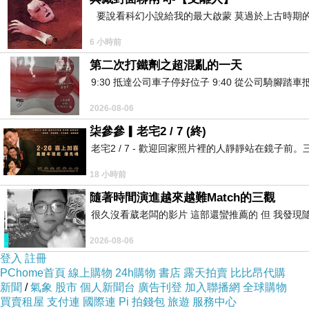
要說看科幻小說給我的最大啟蒙 莫過於上古時期的
6 小時前
第二次打鐵劑之超混亂的一天
9:30 抵達公司車子停好位子 9:40 從公司騎腳踏
2026-08-06
柒參參▎老宅2 / 7 (終)
老宅2 / 7 - 歡迎回家照片裡的人靜靜站在鏡
18 小時前
隨著時間演進越來越難Match的三觀
很久沒看葳老闆的影片 這部還蠻推薦的 但 我發現
尤其長時間坐
2026-08-06
登入
註冊
最
PChome首頁
線上購物
24h購物
書店
露天拍賣
比比昂代購
不僅附合
新聞
/
氣象
股市
個人新聞台
廣告刊登
加入聯播網
全球購物
買賣租屋
支付連
國際連
Pi 拍錢包
旅遊
服務中心
還能根據不