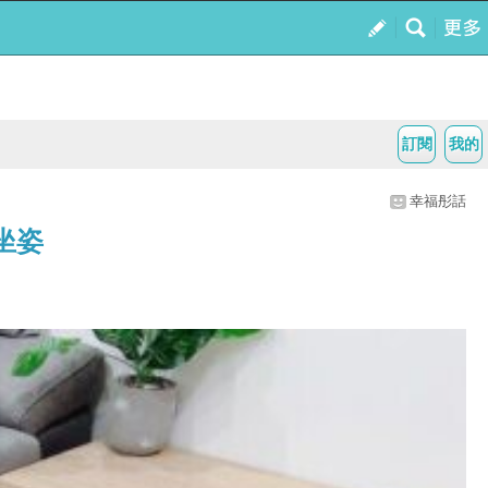
訂閱
我的
幸福彤話
確坐姿