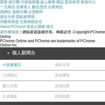
買車
旅行團
汽車險推薦
線上麻將
雜誌
星座命理
會員中心
2016-08-08 09:19:01
一元簡訊
直播達人
數位憑證
企業簡訊
親愛的台長呂福軒：
買網址
虛擬主機
企業郵件
恭喜您！您此篇文章投稿本週徵文「【徵文】萬惡
廣告刊登
隱私權聲明
的宵夜美食大推薦！」，文筆極佳、切合主題，已
消費者保護
兒童網路安全
通過小天使的審核了，您可至
About PChome
投資人聯絡
徵才
http://mypaper.pchome.com.tw/index/solicit-
著作權保護
｜網路家庭版權所有、轉載必究
‧Copyright PChome
weekly/219
瀏覽。也別忘了請親朋好友推薦您的文
Online
章，活動小組將從通過審核的文章當中，評選出優
PChome Online and PChome are trademarks of PChome
秀文章，評選標準文章內容70%、文章推薦數及人
Online Inc.
氣30%，將於投稿截止日後的七天內公佈喔。
個人新聞台
版主回應
感謝您！
快速發文
最新文章
2016-08-08 11:07:03
心情雜記
美食饗宴
藝文欣賞
旅遊玩家
社會萬象
影視娛樂