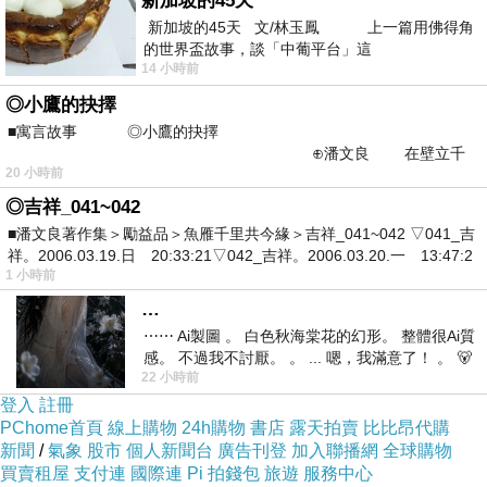
新加坡的45天
jata01
新加坡的45天 文/林玉鳳 上一篇用佛得角
2016-08-16 16:24:34
的世界盃故事，談「中葡平台」這
大台灣最屌正妹外約兼職+LINE：jkk50056【看照
14 小時前
約妹】
◎小鷹的抉擇
諮詢請加：line：jkk50056
性福sky：jata500
■寓言故事 ◎小鷹的抉擇
外送網址：www.jkfoum66.com
⊕潘文良 在壁立千
外送網址：www.jkfoum66.com
20 小時前
仞的懸崖上，有一座遮天蔽
外送地點：台中 台北 高雄 彰化 南投 新竹
◎吉祥_041~042
妹妹類型：純本土的*OL*showgirl*麻豆!◎超優清純
■潘文良著作集＞勵益品＞魚雁千里共今緣＞吉祥_041~042 ▽041_吉
學生妹
祥。2006.03.19.日 20:33:21▽042_吉祥。2006.03.20.一 13:47:2
◎氣質大學生~OL辦公室麗媛◎俏麗護士◎
1 小時前
溫柔甜美老師◎ 高挑美腿模特◎
交易式：★出差*洽公*消遣*娛樂*-*住家*賓館*旅館*
…
M T*皆可*保密★
⋯⋯ Ai製圖 。 白色秋海棠花的幻形。 整體很Ai質
★安全*方便*快速*免受騙*-*不轉帳*不匯款*不買點
感。 不過我不討厭。 。 ... 嗯，我滿意了！ 。 🐻
數卡*現金交易★
22 小時前
昨中
★★非誠勿擾~ (未滿18歲的禁止加入 ）
登入
註冊
注：台北一次性買三送一 買六送二 買九送三[3+1更
PChome首頁
線上購物
24h購物
書店
露天拍賣
比比昂代購
多優惠更多驚喜喔】
新聞
/
氣象
股市
個人新聞台
廣告刊登
加入聯播網
全球購物
買賣租屋
支付連
國際連
Pi 拍錢包
旅遊
服務中心
新聞台Blog小天使