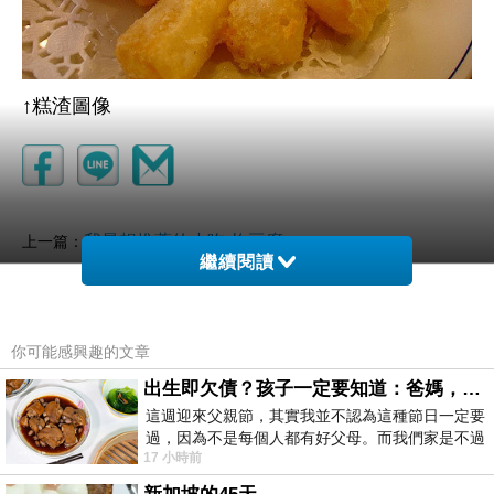
↑糕渣圖像
我最想推薦的小吃-炸豆腐
上一篇：
繼續閱讀
我最想推薦的小吃-卜肉
下一篇：
你可能感興趣的文章
出生即欠債？孩子一定要知道：爸媽，其實我不欠你們
這週迎來父親節，其實我並不認為這種節日一定要
過，因為不是每個人都有好父母。而我們家是不過
17 小時前
節的，平時也沒什麼儀式感，生活趨近冷