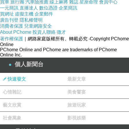
火車上的服務人員尚稱親切，每人穿著筆挺
買車
旅行團
汽車險推薦
線上麻將
雜誌
星座命理
會員中心
一元簡訊
直播達人
數位憑證
企業簡訊
之背心穿梭服務。他們在列車啟動之前，過來接
買網址
虛擬主機
企業郵件
收旅客之餐點訂單，接著分發免洗枕頭與床單，
廣告刊登
隱私權聲明
消費者保護
兒童網路安全
棉被放在頭櫃內，需要者可自行取用。最大好處
About PChome
投資人聯絡
徵才
各臥舖包廂有門鎖，睡眠之時鎖上外門可防閒雜
著作權保護
｜網路家庭版權所有、轉載必究
‧Copyright PChome
Online
之人進入包廂內。火車奔馳十分平穩，車上旅客
PChome Online and PChome are trademarks of PChome
Online Inc.
都可放心搭乘。蘇巴幹說搭乘這火車，票價比飛
個人新聞台
機便宜三分之一或一半。
快速發文
最新文章
因是之故，每次去伊朗公幹回程，如果時間
許可，他都會搭它往返於德黑蘭與伊斯坦堡之
心情雜記
美食饗宴
間。這裡的火車票購買方式特殊，需要去旅行社
藝文欣賞
旅遊玩家
購買。如果購買
Overnight Train
之臥舖票，必
須出示護照。事務員會將您的英文姓名，翻譯成
社會萬象
影視娛樂
波斯文打在車票上。此外，車票上還會有波斯文