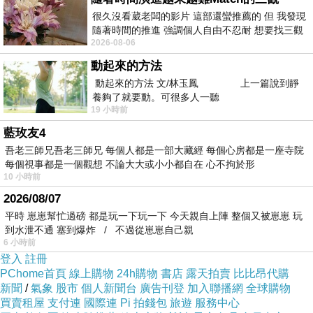
這趟旅程距離遙遠，中間還會經過安卡拉，塔特
很久沒看葳老闆的影片 這部還蠻推薦的 但 我發現
隨著時間的推進 強調個人自由不忍耐 想要找三觀
凡，凡市，達布里茲等大城，然後進入德黑蘭進
2026-08-06
接近的不要說對象 連朋友都超
行整補。由於路途遙遠，半路還會發生意外，所
動起來的方法
以時間控制不是很好。
動起來的方法 文/林玉鳳 上一篇說到靜
養夠了就要動。可很多人一聽
19 小時前
這班長程列車內之設備大致還可以，每個臥
藍玫友4
舖包廂內有四個床位。包廂內左右各有兩個米色
吾老三師兄吾老三師兄 每個人都是一部大藏經 每個心房都是一座寺院
每個視事都是一個觀想 不論大大或小小都自在 心不拘於形
大坐位，中間活動小茶几上擺放著糕點餅乾，果
10 小時前
汁與茶包。坐位中間有小電視，床位收起之後可
2026/08/07
以當作梳妝台。靠近窗台處，有２Ｐ插座可做充
平時 崽崽幫忙過磅 都是玩一下玩一下 今天親自上陣 整個又被崽崽 玩
到水泄不通 塞到爆炸 / 不過從崽崽自己親
電之用。上舖之旅客依賴小梯子上下，包廂空間
6 小時前
不大，但是需要之設備無缺。睡覺時間一到，各
登入
註冊
PChome首頁
線上購物
24h購物
書店
露天拍賣
比比昂代購
自拉出床味舖上床單就可安眠矣。
新聞
/
氣象
股市
個人新聞台
廣告刊登
加入聯播網
全球購物
買賣租屋
支付連
國際連
Pi 拍錢包
旅遊
服務中心