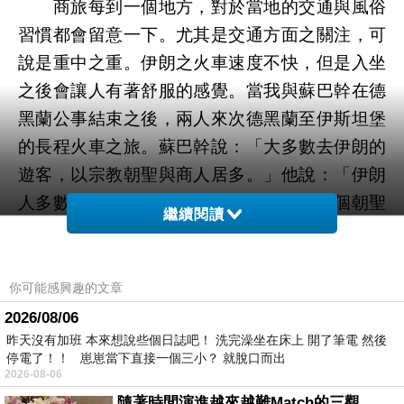
商旅每到一個地方，對於當地的交通與風俗
習慣都會留意一下。尤其是交通方面之關注，可
說是重中之重。伊朗之火車速度不快，但是入坐
之後會讓人有著舒服的感覺。當我與蘇巴幹在德
黑蘭公事結束之後，兩人來次德黑蘭至伊斯坦堡
的長程火車之旅。蘇巴幹說：「大多數去伊朗的
遊客，以宗教朝聖與商人居多。」他說：「伊朗
人多數是什葉派穆斯林，而在伊朗就有兩個朝聖
繼續閱讀
之地方。」
他說：「這兩個聖地是馬什哈德之伊瑪木里
你可能感興趣的文章
薩聖陵，以及在庫姆的法狄瑪聖陵。每年都會有
2026/08/06
數百萬，來自世界各地之什葉派教徒，間關趕路
昨天沒有加班 本來想說些個日誌吧！ 洗完澡坐在床上 開了筆電 然後
停電了！！ 崽崽當下直接一個三小？ 就脫口而出
到斯地膜拜朝聖。」每個星期二只有一班列車，
2026-08-06
從土耳其之伊斯坦堡對開至伊朗之德黑蘭首都。
隨著時間演進越來越難Match的三觀