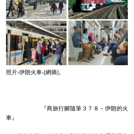
照片-伊朗火車-[網摘]。
『商旅行腳隨筆３７８－伊朗的火
車』