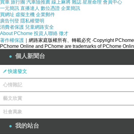
買車
旅行團
汽車險推薦
線上麻將
雜誌
星座命理
會員中心
出來的一個深坑。每窩會有十至廿顆巨蛋，各蛋之
一元簡訊
直播達人
數位憑證
企業簡訊
買網址
虛擬主機
企業郵件
廣告刊登
隱私權聲明
又說：
「
鴕鳥蛋雖然這是世界上最大的鳥蛋，
消費者保護
兒童網路安全
鳥伏窩孵卵。這種輪值孵卵之方式，只是幫公鳥掩
About PChome
投資人聯絡
徵才
著作權保護
｜網路家庭版權所有、轉載必究
‧Copyright PChome
十天左右，雛鳥會脫殼孵化出來。雛鳥身高約十二
PChome Online and PChome are trademarks of PChome Online
個人新聞台
他還說：
「
鴕鳥發育成長約三
、
四個年頭之後
意，蹲下鳥身迎親之時才會停止。公鳥絕不會勉強
快速發文
十隻一起生活，各家自理秩序井然。牠們群聚過著
心情雜記
「
牠們的主食是植物嫩葉，有時候也會吃點小
藝文欣賞
物。鴕鳥可以很長時間不喝水，可以藉助植物中的
社會萬象
掠食動物如獅子猛豹與窮凶惡極的鬣犬。為避免麻
我的站台
「
每隻
鴕鳥的平均壽命為五十年左右，長壽者