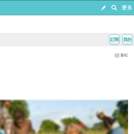
訂閱
我的
慕松