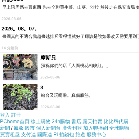
照片-非洲的玉蜀黍-[網摘]。
早上陪周媽去買東西 先去全聯買生菜、山葵、沙拉 然後走在保安市場 
2026-08-06
2026。08。07。
畫圖真的不適合我越畫越排斥看得懂就好了應該是說如果改天需要用到
商旅行腳隨筆３２６－
『
玉蜀黍的故
14 分鐘前
初到奈及利亞到處拜訪客戶，這日來到卡諾商
摩斯兄
預祝你們的店「人面桃花相映紅。」
哥斯的車程途中，路過一片片的樹薯園和玉米田。
來來往往忙碌極了。斯情斯景不禁讓我想起，早年
2026-08-06
3
那年的春分時節，學校連續放五天春假。我與母
站台又玩嘢啦。真傷腦筋。
工資如此低廉，只要有人招工，它就會形成競爭的
2026-08-06
兩年之經驗，因此被挑選入圍。而我的幸運全憑工
登入
註冊
PChome首頁
線上購物
24h購物
書店
露天拍賣
比比昂代購
新聞
/
氣象
股市
個人新聞台
廣告刊登
加入聯播網
全球購物
當時家鄉的玉米種植，大都是採用點穴
播種方
買賣租屋
支付連
國際連
Pi 拍錢包
旅遊
服務中心