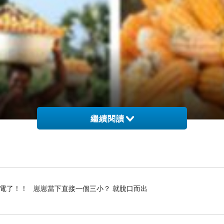
繼續閱讀
停電了！！ 崽崽當下直接一個三小？ 就脫口而出