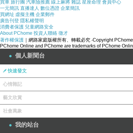
整齊直溜，平整的土面遠望過去十分好看。大人先
買車
旅行團
汽車險推薦
線上麻將
雜誌
星座命理
會員中心
一元簡訊
直播達人
數位憑證
企業簡訊
以免鳥雀偷襲。三
、
四分地面積，五個大人與四個
買網址
虛擬主機
企業郵件
廣告刊登
隱私權聲明
消費者保護
兒童網路安全
下完種籽之後，每天早晚噴撒薄水，約模四
、
About PChome
投資人聯絡
徵才
種到收穫，約需
75-90
天時間。栽培土質不需祧選
著作權保護
｜網路家庭版權所有、轉載必究
‧Copyright PChome
白、紅、紫、斑點及條紋等等色澤。玉米品種，依
PChome Online and PChome are trademarks of PChome Online
個人新聞台
食用的玉米包括甜玉米與超甜玉米、糯米、黑
快速發文
有未成熟或篩除之幼嫩玉米，我們稱它為「玉米筍
時期經常出現在宴席上。雖然大家都說它的滋味不
心情雜記
藝文欣賞
我喜歡吃水煮或是燒烤的玉米棒，尤其是糯米種
質等營養物質。而這些物質對於心臟病
，
或者癌症
社會萬象
增強人的腦力和記憶力。
」就因衝著這個說法，許
我的站台