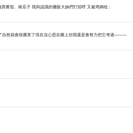
她買番茄、南瓜子 我與認識的攤販大姊們打招呼 又被周媽唸：
了自然就會很厲害了現在沒心思在圖上但我還是會努力把它考過———
事』
場（
Kano Market
），因為市場胃納與我的產品不和盤
斯時玉米田中正在進行收穫工作，一大堆一大堆的玉
在家鄉玉米田裡打工之過去。
親去黃老師的菜園打工。那年頭打工的小孩都稱做
局面。我因家母受到信任，所以，打工機會比一般孩
作能力，每次上工就無閒言閒語囉。
法。播種期都在早春或秋初兩季。一大片經過老牛鬆