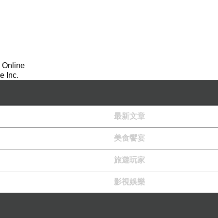
畫好行距之小條溝，小孩則跟在後頭將種子植入穴中
小助工，整整耗去整天時間才全部播完。
五天種子萌芽，再過兩三天它就抽出嫩葉。接下來迅
，但是土壤肥沃之成長狀況會較佳。玉蜀黍
之結
果期約
 Online
用途可分食用玉米及飼料玉米兩大類。
 Inc.
珍珠（紫玉米）
。
以及在來種等等類別。通常甜玉米
最新文章
」。而這種玉米筍，可以製成罐頭或者炒食或煮食、
錯，可是我對它並無好感。
美食饗宴
旅遊玩家
之玉米更是我的最愛。據說玉米中含有大量的營養素
等疾病有著很大的助益。醫生說：
「
多吃玉米，可抑
影視娛樂
多人開始喜歡吃玉米啦。