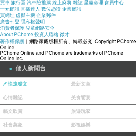
買車
旅行團
汽車險推薦
線上麻將
雜誌
星座命理
會員中心
一元簡訊
直播達人
數位憑證
企業簡訊
買網址
虛擬主機
企業郵件
廣告刊登
隱私權聲明
消費者保護
兒童網路安全
About PChome
投資人聯絡
徵才
著作權保護
｜網路家庭版權所有、轉載必究
‧Copyright PChome
Online
PChome Online and PChome are trademarks of PChome
Online Inc.
個人新聞台
快速發文
最新文章
心情雜記
美食饗宴
藝文欣賞
旅遊玩家
社會萬象
影視娛樂