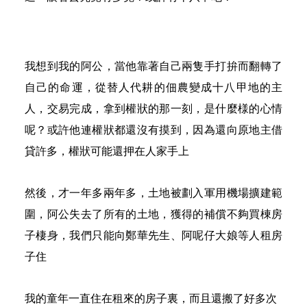
我想到我的阿公，當他靠著自己兩隻手打拚而翻轉了
自己的命運，從替人代耕的佃農變成十八甲地的主
人，交易完成，拿到權狀的那一刻，是什麼様的心情
呢？或許他連權狀都還沒有摸到，因為還向原地主借
貸許多，權狀可能還押在人家手上
然後，才一年多兩年多，土地被劃入軍用機場擴建範
圍，阿公失去了所有的土地，獲得的補償不夠買棟房
子棲身，我們只能向鄭華先生、阿呢仔大娘等人租房
子住
我的童年一直住在租來的房子裏，而且還搬了好多次