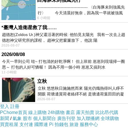
白海豚未到強風先行
----------------------------------- 〈白海豚未到強風先
行〉 今天清晨好無奈，因為我一早就被強風
6 小時前
*臺灣人造衛星救了我……
趙德恕(Zoldos Ur.)神父還活著的時候: 他怕見太陽光 我有一次去上趙
德恕神父研究所的課程， 趙神父把窗簾放下， 他說:陽
2026-08-07
2026/08/08
今天一早到公司 哇~ 打包清的好乾淨啊！ 但上班前 崽崽到現場掃一圈
恩～ 打包的人好可憐喔！ 因為不用一個小時 崽崽又搞到水
13 小時前
立秋
立秋 悠悠秋日施施然而來 陽光仍熾熱得叫人睜不
開眼 荷塘邊賞荷者絡繹不絕 是塘邊荷葉田田的凝
2026-08-07
望 風中飄逸的是映日荷花別樣紅
登入
註冊
PChome首頁
線上購物
24h購物
書店
露天拍賣
比比昂代購
鳳飛飛的歌
上一篇：
新聞
/
氣象
股市
個人新聞台
廣告刊登
加入聯播網
全球購物
桃園大湖走走
買賣租屋
下一篇：
支付連
國際連
Pi 拍錢包
旅遊
服務中心