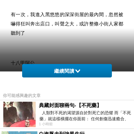
有一次，我進入黑悠悠的深深街屋的最內間，忽然被
嚇得狂叫奔出店口，叫聲之大，或許整條小街人家都
聽到了
十八甲阿公
繼續閱讀
我最敬佩也最懷念的人
你可能感興趣的文章
典藏封面聊兩句-【不死藥】
人類對不死的渴望源自於對死亡的恐懼 而「不死
藥」就這樣橫擺在你面前： 任何創傷迅速癒合、
1 小時前
停止衰老、痛覺消失…堪