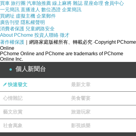
買車
旅行團
汽車險推薦
線上麻將
雜誌
星座命理
會員中心
一元簡訊
直播達人
數位憑證
企業簡訊
買網址
虛擬主機
企業郵件
廣告刊登
隱私權聲明
消費者保護
兒童網路安全
About PChome
投資人聯絡
徵才
著作權保護
｜網路家庭版權所有、轉載必究
‧Copyright PChome
Online
PChome Online and PChome are trademarks of PChome
Online Inc.
個人新聞台
快速發文
最新文章
心情雜記
美食饗宴
藝文欣賞
旅遊玩家
社會萬象
影視娛樂