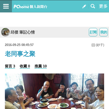
邱傑 筆記心情
訂閱
我的
2016-09-25 08:45:57
(砂子)
老同事之聚
留言 3
收藏 0
推薦 10