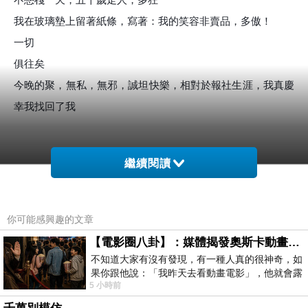
我在玻璃墊上留著紙條，寫著：我的笑容非賣品，多傲！
一切
俱往矣
今晚的聚，無私，無邪，誠坦快樂，相對於報社生涯，我真慶
幸我找回了我
繼續閱讀
你可能感興趣的文章
【電影圈八卦】：媒體揭發奧斯卡動畫項目投票醜聞！好萊塢為什麼看不起動畫電影？
不知道大家有沒有發現，有一種人真的很神奇，如
果你跟他說：「我昨天去看動畫電影」，他就會露
5 小時前
出一種慈祥的微笑，然後問你是不是陪小