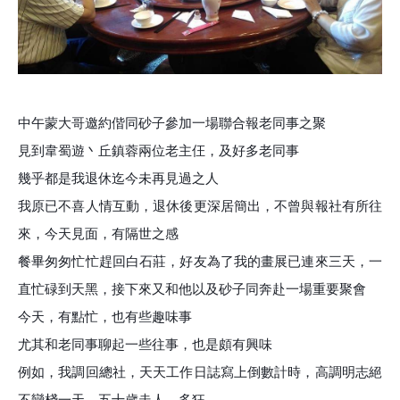
中午蒙大哥邀約偕同砂子參加一場聯合報老同事之聚
見到韋蜀遊丶丘鎮蓉兩位老主仼，及好多老同事
幾乎都是我退休迄今未再見過之人
我原已不喜人情互動，退休後更深居簡出，不曾與報社有所往
來，今天見面，有隔世之感
餐畢匆匆忙忙趕回白石莊，好友為了我的畫展已連來三天，一
直忙碌到天黑，接下來又和他以及砂子同奔赴一場重要聚會
今天，有點忙，也有些趣味事
尤其和老同事聊起一些往事，也是頗有興味
例如，我調回總社，天天工作日誌寫上倒數計時，高調明志絕
不戀棧一天，五十歲走人，多狂