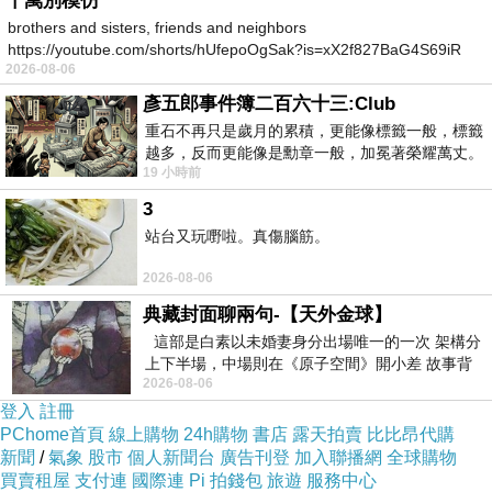
千萬別模仿
brothers and sisters, friends and neighbors
https://youtube.com/shorts/hUfepoOgSak?is=xX2f827BaG4S69iR
2026-08-06
https
彥五郎事件簿二百六十三:Club
重石不再只是歲月的累積，更能像標籤一般，標籤
越多，反而更能像是勳章一般，加冕著榮耀萬丈。
19 小時前
習慣一如縱容，成了再難輕輕放下的罪證
3
站台又玩嘢啦。真傷腦筋。
2026-08-06
典藏封面聊兩句-【天外金球】
這部是白素以未婚妻身分出場唯一的一次 架構分
上下半場，中場則在《原子空間》開小差 故事背
2026-08-06
景影射西藏境外流亡 地下組織
登入
註冊
PChome首頁
線上購物
24h購物
書店
露天拍賣
比比昂代購
新聞
/
氣象
股市
個人新聞台
廣告刊登
加入聯播網
全球購物
買賣租屋
支付連
國際連
Pi 拍錢包
旅遊
服務中心