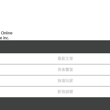
 Online
 Inc.
最新文章
美食饗宴
旅遊玩家
影視娛樂