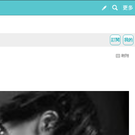
訂閱
我的
翱翔