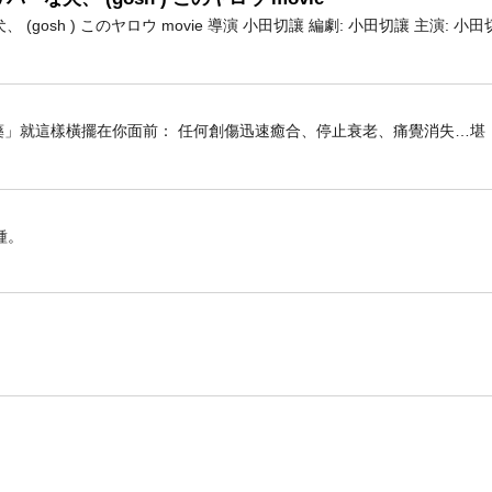
gosh ) このヤロウ movie 導演 小田切讓 編劇: 小田切讓 主演: 小田
.
.
藥」就這樣橫擺在你面前： 任何創傷迅速癒合、停止衰老、痛覺消失…堪
如果結局不會改變
你還會不會出發
.
種。
若人生只是就章演繹一番
無謂幸福或憂傷
.
哪裡有
追尋的遠方
.
.