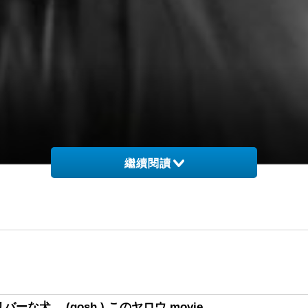
繼續閱讀
な犬、 (gosh ) このヤロウ movie