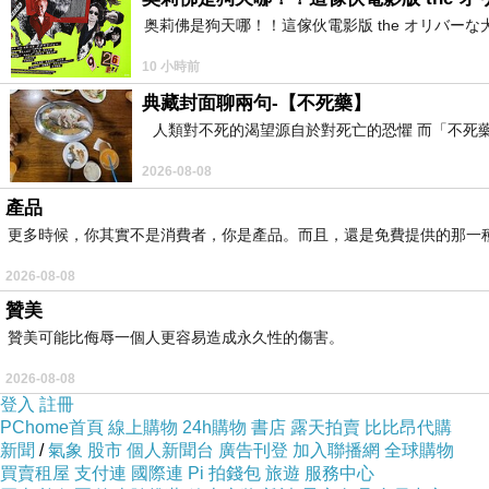
奥莉佛是狗天哪！！這傢伙電影版 the オリバーな犬、 (
10 小時前
典藏封面聊兩句-【不死藥】
人類對不死的渴望源自於對死亡的恐懼 而「不死
2026-08-08
產品
更多時候，你其實不是消費者，你是產品。而且，還是免費提供的那一
2026-08-08
贊美
贊美可能比侮辱一個人更容易造成永久性的傷害。
2026-08-08
登入
註冊
PChome首頁
線上購物
24h購物
書店
露天拍賣
比比昂代購
新聞
/
氣象
股市
個人新聞台
廣告刊登
加入聯播網
全球購物
買賣租屋
支付連
國際連
Pi 拍錢包
旅遊
服務中心