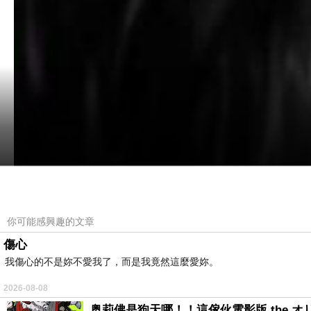
你可能感興趣的文章
傷心
我傷心的不是妳不愛我了，而是我竟然這麼愛妳。
2026-08-08
奥莉佛是狗天哪！！這傢伙電影版 the オリバー