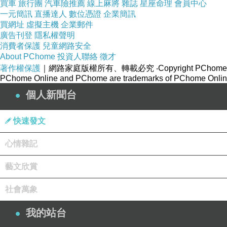
買車
旅行團
汽車險推薦
線上麻將
雜誌
星座命理
會員中心
一元簡訊
直播達人
數位憑證
企業簡訊
買網址
虛擬主機
企業郵件
廣告刊登
隱私權聲明
消費者保護
兒童網路安全
About PChome
投資人聯絡
徵才
著作權保護
｜網路家庭版權所有、轉載必究
‧Copyright PChome
PChome Online and PChome are trademarks of PChome Online
個人新聞台
快速發文
心情雜記
(悄悄話)
藝文欣賞
2022-08-15 16:28:03
社會萬象
我的站台
(悄悄話)