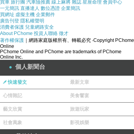
買車
旅行團
汽車險推薦
線上麻將
雜誌
星座命理
會員中心
一元簡訊
直播達人
數位憑證
企業簡訊
我會想寫該篇文章是因為我們當天購買的麵包品
買網址
虛擬主機
企業郵件
項裡，我覺得這款米蘭水果麵包是頗特別且我喜
廣告刊登
隱私權聲明
消費者保護
兒童網路安全
歡的商品，也就想要寫下跟大家分享一下。由於
About PChome
投資人聯絡
徵才
我們並非去台北信義旗艦店，而是在板橋大遠百
著作權保護
｜網路家庭版權所有、轉載必究
‧Copyright PChome
的快閃店購買。板橋大遠百的快閃活動直到
Online
PChome Online and PChome are trademarks of PChome
6/30，若是想要購買更多麵包品想的人，倒是可
Online Inc.
以直接去店面購買。另外，吳寶春麥方(ㄆㄤˋ)店
個人新聞台
的麵包品項並不是每一樣貴到嚇死人，麵包價格
從30元起跳，得獎麵包是百來元，並不是像網路
快速發文
最新文章
上說的每個麵包都爆貴。由於價格貴與不貴是自
心情雜記
美食饗宴
由心證的問題，我們就不特別討論價格一事。
藝文欣賞
旅遊玩家
社會萬象
影視娛樂