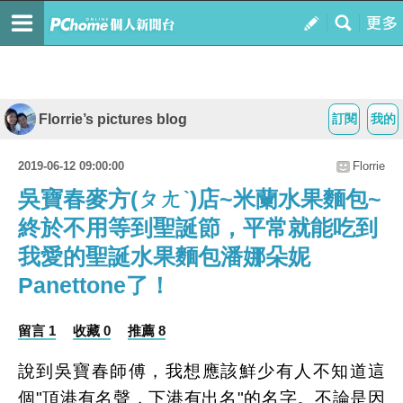
Florrie’s pictures blog
訂閱
我的
2019-06-12 09:00:00
Florrie
吳寶春麥方(ㄆㄤˋ)店~米蘭水果麵包~
終於不用等到聖誕節，平常就能吃到
我愛的聖誕水果麵包潘娜朵妮
Panettone了！
留言 1
收藏 0
推薦 8
說到吳寶春師傅，我想應該鮮少有人不知道這
個"頂港有名聲，下港有出名"的名字。不論是因