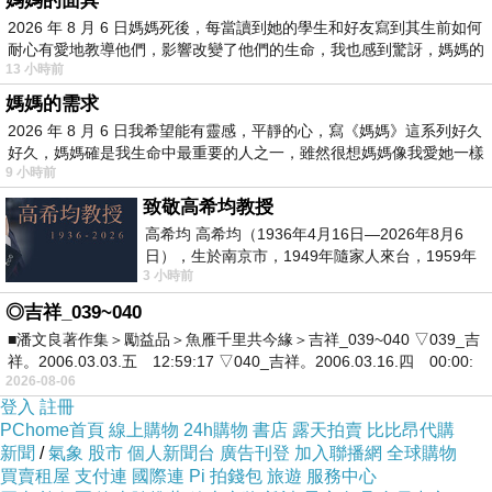
媽媽的面具
2026 年 8 月 6 日媽媽死後，每當讀到她的學生和好友寫到其生前如何
耐心有愛地教導他們，影響改變了他們的生命，我也感到驚訝，媽媽的
吳寶春麥方(ㄆㄤˋ)店~米蘭水果麵包
13 小時前
媽媽的需求
2026 年 8 月 6 日我希望能有靈感，平靜的心，寫《媽媽》這系列好久
好久，媽媽確是我生命中最重要的人之一，雖然很想媽媽像我愛她一樣
9 小時前
致敬高希均教授
高希均 高希均（1936年4月16日—2026年8月6
日），生於南京市，1949年隨家人來台，1959年
3 小時前
赴美深造並取得經濟發展博士學位。曾任
◎吉祥_039~040
■潘文良著作集＞勵益品＞魚雁千里共今緣＞吉祥_039~040 ▽039_吉
祥。2006.03.03.五 12:59:17 ▽040_吉祥。2006.03.16.四 00:00:
2026-08-06
登入
註冊
PChome首頁
線上購物
24h購物
書店
露天拍賣
比比昂代購
新聞
/
氣象
股市
個人新聞台
廣告刊登
加入聯播網
全球購物
品項
買賣租屋
支付連
國際連
Pi 拍錢包
旅遊
服務中心