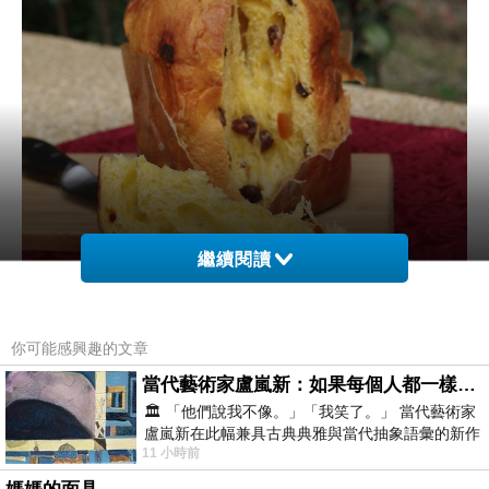
繼續閱讀
你可能感興趣的文章
當代藝術家盧嵐新：如果每個人都一樣，這世界該有多無聊？
🏛️ 「他們說我不像。」「我笑了。」 當代藝術家
盧嵐新在此幅兼具古典典雅與當代抽象語彙的新作
11 小時前
中，以沈靜的藍色空間為背景，描繪了