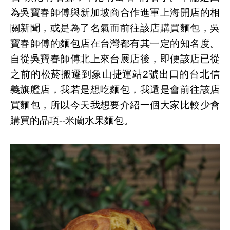
為吳寶春師傅與新加坡商合作進軍上海開店的相
關新聞，或是為了名氣而前往該店購買麵包，吳
寶春師傅的麵包店在台灣都有其一定的知名度。
自從吳寶春師傅北上來台展店後，即便該店已從
之前的松菸搬遷到象山捷運站2號出口的台北信
義旗艦店，我若是想吃麵包，我還是會前往該店
買麵包，所以今天我想要介紹一個大家比較少會
購買的品項--米蘭水果麵包。