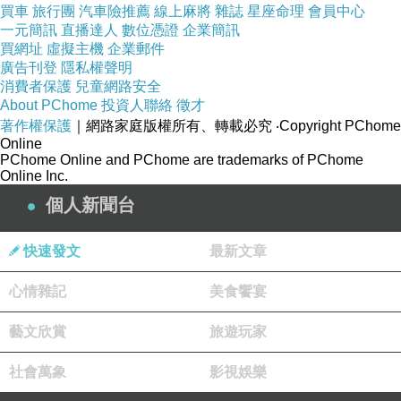
買車
旅行團
汽車險推薦
線上麻將
雜誌
星座命理
會員中心
一元簡訊
直播達人
數位憑證
企業簡訊
買網址
虛擬主機
企業郵件
廣告刊登
隱私權聲明
消費者保護
兒童網路安全
About PChome
投資人聯絡
徵才
著作權保護
｜網路家庭版權所有、轉載必究
‧Copyright PChome
Online
PChome Online and PChome are trademarks of PChome
Online Inc.
個人新聞台
快速發文
最新文章
心情雜記
美食饗宴
藝文欣賞
旅遊玩家
社會萬象
影視娛樂