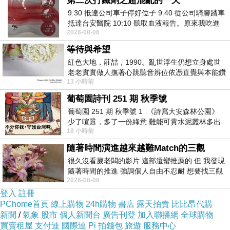
第二次打鐵劑之超混亂的一天
9:30 抵達公司車子停好位子 9:40 從公司騎腳踏車
抵達台安醫院 10:10 聽取血液報告。原來我吃進
2026-08-06
去的 B12 彌可保並非沒有吸收而是超
等待與希望
紅色大地，莊喆，1990。亂世浮生仍想立身處世
老老實實做人撫著心跳聽音辨位依憑直覺與本能鑽
13 小時前
向裂隙的亮處探索另一個心聲另一個共鳴的
葡萄園詩刊 251 期 秋季號
葡萄園 251 期 秋季號 1 《詩寫大安森林公園》
少了喧囂，多了一份綠意 難能可貴水泥叢林多出
18 小時前
一
隨著時間演進越來越難Match的三觀
很久沒看葳老闆的影片 這部還蠻推薦的 但 我發現
復古的內裝，好有味道。
隨著時間的推進 強調個人自由不忍耐 想要找三觀
2026-08-06
接近的不要說對象 連朋友都超
登入
註冊
PChome首頁
線上購物
24h購物
書店
露天拍賣
比比昂代購
新聞
/
氣象
股市
個人新聞台
廣告刊登
加入聯播網
全球購物
買賣租屋
支付連
國際連
Pi 拍錢包
旅遊
服務中心