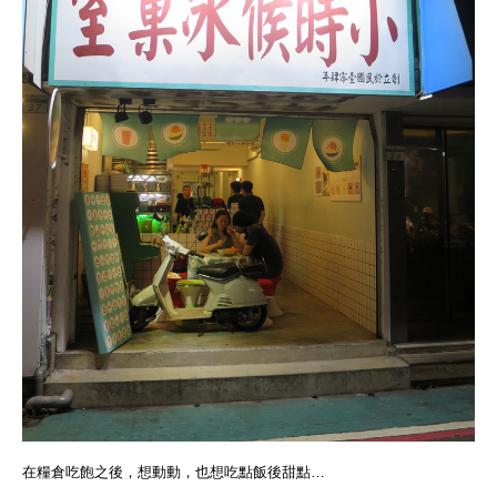
在糧倉吃飽之後，想動動，也想吃點飯後甜點…