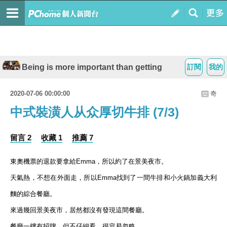
Being is more important than getting
訂閱
我的
2020-07-06 00:00:00
奇
中式裝潢人从众厚切牛排 (7/3)
留言 2
收藏 1
推薦 7
東奧機票的退款要拿給
Emma
，所以約了在景美夜市。
天氣熱，不想在外面走，所以
Emma
找到了一間牛排和小火鍋加義大利
麵的綜合餐廳。
來過幾回景美夜市，居然都沒有發現這間餐廳。
餐廳一樓有招牌，但不仔細看，很容易忽略
….