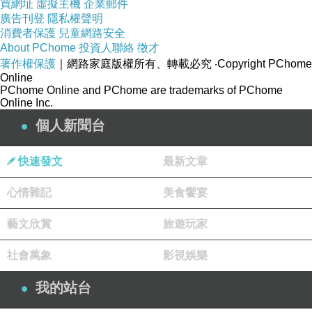
單價都不會很貴。
買網址
虛擬主機
企業郵件
廣告刊登
隱私權聲明
消費者保護
兒童網路安全
About PChome
投資人聯絡
徵才
著作權保護
｜網路家庭版權所有、轉載必究
‧Copyright PChome
Online
PChome Online and PChome are trademarks of PChome
Online Inc.
個人新聞台
快速發文
最新文章
心情雜記
美食饗宴
藝文欣賞
旅遊玩家
自助吧有飲料、仙草，玉米濃湯，土司都可以自取。
社會萬象
影視娛樂
我的站台