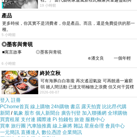
裡。」 當代藝術家盧嵐新在此幅兼具童趣靈動與
19 小時前
抽象韻味的新作中，用湛藍的羽翼般色塊包覆著
他們的翻桌率很快，而且服務人員速度和態度都很好。
產品
我已經很久沒有在這種店裡看到這樣的服務生了!
更多時候，你其實不是消費者，你是產品。而且，還是免費提供的那一
種。
重點是他們居然還沒收服務費。
5 小時前
◎墨客與青硯
■寓言故事 ◎墨客與青硯
⊕潘文良 一個年輕
6 小時前
的墨客，在京城的古玩肆裡
終於立秋
可有海豚白白靠攏 再次遙迢氣旋 可再饒過一遍窮
弱 雖人間活動 已達文明極致之浪費 但又何干質樸
2026-08-07
者 只能白白陪葬
登入
註冊
PChome首頁
線上購物
24h購物
書店
露天拍賣
比比昂代購
新聞
/
氣象
股市
個人新聞台
廣告刊登
加入聯播網
全球購物
買賣租屋
支付連
國際連
Pi 拍錢包
旅遊
服務中心
買車
旅行團
汽車險推薦
線上麻將
雜誌
星座命理
會員中心
一元簡訊
直播達人
數位憑證
企業簡訊