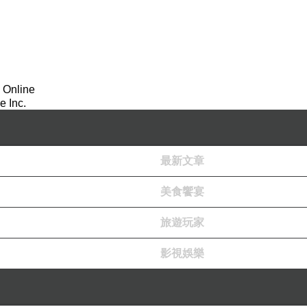
 Online
 Inc.
最新文章
美食饗宴
旅遊玩家
影視娛樂