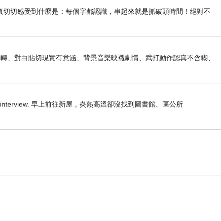
真切切感受到什麼是：每個字都認識，串起來就是抓破頭時間！絕對不
路轉、對白貼切現實有意涵、背景音樂映襯劇情、武打動作認真不含糊、
 one I have to interview. 早上前往新屋，炎熱高溫卻沒找到圖書館、區公所