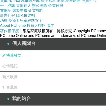
買車
旅行團
汽車險推薦
線上麻將
雜誌
星座命理
會員中心
一元簡訊
直播達人
數位憑證
企業簡訊
買網址
虛擬主機
企業郵件
廣告刊登
隱私權聲明
消費者保護
兒童網路安全
About PChome
投資人聯絡
徵才
著作權保護
｜網路家庭版權所有、轉載必究
‧Copyright PChome
PChome Online and PChome are trademarks of PChome Online
個人新聞台
快速發文
心情雜記
藝文欣賞
社會萬象
我的站台