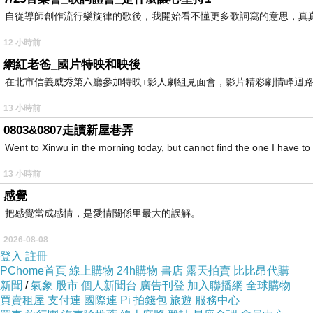
自從導師創作流行樂旋律的歌後，我開始看不懂更多歌詞寫的意思，真
很多人跟我一樣，趁著免費期間來搭。
大坪林站是目前環狀線已通車部份中，唯一的地下站。
12 小時前
網紅老爸_國片特映和映後
在北市信義威秀第六廳參加特映+影人劇組見面會，影片精彩劇情峰迴
13 小時前
0803&0807走讀新屋巷弄
Went to Xinwu in the morning today, but cannot find the
13 小時前
感覺
把感覺當成感情，是愛情關係里最大的誤解。
2026-08-08
登入
註冊
PChome首頁
線上購物
24h購物
書店
露天拍賣
比比昂代購
新聞
/
氣象
股市
個人新聞台
廣告刊登
加入聯播網
全球購物
買賣租屋
支付連
國際連
Pi 拍錢包
旅遊
服務中心