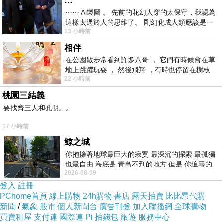
…
⋯⋯ Ai製圖 。 先前的花幻人穿的太保守，我認為
這樣太過於人的思維了。 剛幻化成人類應該是一
輕軌有高架和地面綜合的行經路線。
13 小時前
絲不掛吧？ 當然這樣是創不出
淡水行政中心站是高架路線，下樓之後，就可以看到地面上的指標。
相伴
在公園散步常看到許多八哥 ， 它們有時候會在草
地上跳躍玩耍 ， 然後飛翔 ，有時也停留在樹枝
22 小時前
上，它們身軀是咖啡色的，鳥喙是黃色
桃園三結義
要找齊三人和孔明。。
17 小時前
鯨之城
你抱擁著地球最巨大的寂寞 最深沉的探索 最孤獨
也最自由 海底是 青鳥不到的地方 但是 你追尋的
2026-08-09
幸福 可以比珍珠更
登入
註冊
PChome首頁
線上購物
24h購物
書店
露天拍賣
比比昂代購
新聞
/
氣象
股市
個人新聞台
廣告刊登
加入聯播網
全球購物
聽說之前偶爾會辦一些活動，不過我來這天正好沒有活動，所以看起來
買賣租屋
支付連
國際連
Pi 拍錢包
旅遊
服務中心