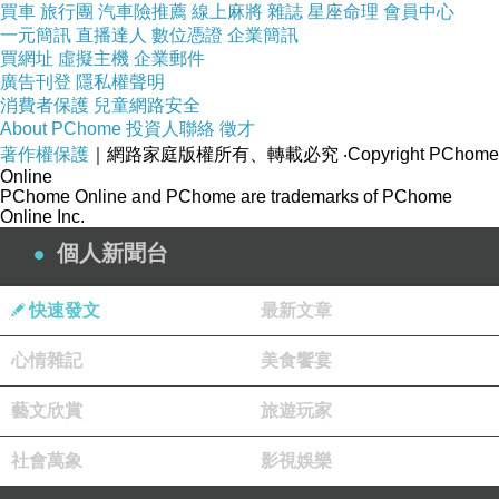
買車
旅行團
汽車險推薦
線上麻將
雜誌
星座命理
會員中心
有點空曠。
一元簡訊
直播達人
數位憑證
企業簡訊
跟著幾米和輕軌一起入鏡，不過，要小心不要踩到花草。
買網址
虛擬主機
企業郵件
廣告刊登
隱私權聲明
消費者保護
兒童網路安全
About PChome
投資人聯絡
徵才
著作權保護
｜網路家庭版權所有、轉載必究
‧Copyright PChome
Online
PChome Online and PChome are trademarks of PChome
Online Inc.
個人新聞台
快速發文
最新文章
心情雜記
美食饗宴
藝文欣賞
旅遊玩家
公司田溪發源自大屯山，溪長約
15
公里，這一站有公司田溪橋的舊址。
社會萬象
影視娛樂