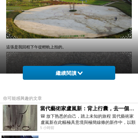
這張是我回程下午從輕軌上拍的。
繼續閱讀
你可能感興趣的文章
當代藝術家盧嵐新：背上行囊，去一個沒有人認識你的地方——看風景，也遇見渴望出發的自己
🎒 放下熟悉的自己，踏上未知的旅程 當代藝術家
盧嵐新在此幅極具意境與極簡線條的新作中，以顆
5 小時前
粒感豐富的灰綠粗糙背景，搭配凝練且具