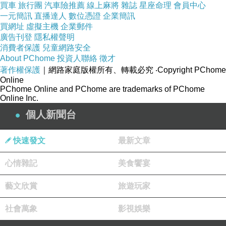
買車
旅行團
汽車險推薦
線上麻將
雜誌
星座命理
會員中心
雖然預期可能會客滿，但我們坐了快兩個小時有很多的空位，因為他們
一元簡訊
直播達人
數位憑證
企業簡訊
買網址
虛擬主機
企業郵件
的空間其實很大。
廣告刊登
隱私權聲明
消費者保護
兒童網路安全
About PChome
投資人聯絡
徵才
辣腐乳櫻花蝦細扁麵，我們加了20元加大份量，因為我們兩個人
著作權保護
｜網路家庭版權所有、轉載必究
‧Copyright PChome
share。
Online
PChome Online and PChome are trademarks of PChome
滿滿的櫻花蝦佈滿了整個盤子，
辣腐乳加入調味，讓醬汁變的味道更濃
Online Inc.
郁，但也比較容易膩。
個人新聞台
但我第一次嚐試，覺得微辣的口感很不錯，我個人還蠻推的。
快速發文
最新文章
這個是我的熱可可和甜點-奶酪。
心情雜記
美食饗宴
奶酪很純很紮實，感覺幾乎沒有加水。
藝文欣賞
旅遊玩家
旁邊邊有一小塊檸檬上面有灑上咖啡粉和砂糖，吃起來味道很特別，讓
社會萬象
影視娛樂
檸檬多了一種微妙的甜。