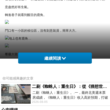
意盎然好有生氣。
轉進巷子就看到醒目的鹿角。
門口有一小區的候位區，沒有刻意裝潢，簡單大方。
地上也有鹿角…
餐廳大致分成四個區塊…
繼續閱讀
最裡面的一區，大部份是較多人數的座位，還有一個投影機，如果是要
開會或是展示都很方便。
你可能感興趣的文章
復古的椅子再加上高掛的鹿角搭配著藍色的背景，強烈的對比，讓人印
二刷《蜘蛛人：重生日》：從《狸想世界》到《怪奇物語》
二刷《蜘蛛人：重生日》。.一，最終北美週末票
象深刻。
房成績，《蜘蛛人：重生日》收入高於預期，打破
牆上雕花時鐘在燈光的照射下，陰影增添了美感。
2026-08-05
《復仇者聯盟：終局之戰》記錄，成為