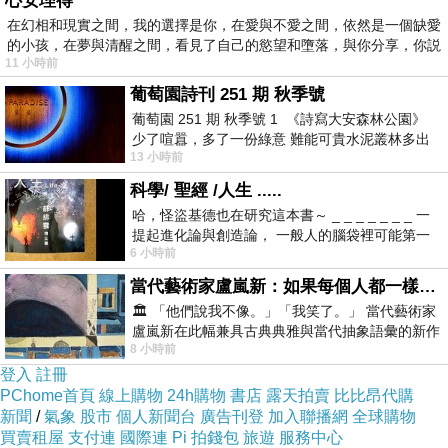
心安理得
在幻相和現實之間，我的選擇是你，在愛與不愛之間，依然是一個缺愛
鹿角的燈，很漂亮，雖然有點複雜。
的小孩，在夢與清醒之間，看見了自己的慾望和墮落，與你分享，你説
餐具自取，點餐到櫃檯，先付款，不收服務費，有free wifi
11 小時前
葡萄園詩刊 251 期 秋季號
葡萄園 251 期 秋季號 1 《詩寫大安森林公園》
蛋糕櫃裡有很多選擇，但聽說他們的甜點普通…
少了喧囂，多了一份綠意 難能可貴水泥叢林多出
13 小時前
一
科學/ 聖經 /人生 .....
店裡有非常多跟鹿相關的擺設…
哈，怪盜基德也在研究這本書～ _ _ _ _ _ _ _ 一
只需要幾個行李箱，就可以營造出旅行和流浪的味道。
提起進化論與創造論， 一般人的腦袋裡可能第一
6 小時前
時間就有「 進化論很科
當代藝術家盧嵐新：如果每個人都一樣，這世界該有多無聊？
套餐的洋蔥湯超好喝，我好愛…
🏛️ 「他們說我不像。」「我笑了。」 當代藝術家
沙拉味道普通。
盧嵐新在此幅兼具古典典雅與當代抽象語彙的新作
8 小時前
中，以沈靜的藍色空間為背景，描繪了
登入
註冊
我們坐的是中間這一區，位置超擠。
PChome首頁
線上購物
24h購物
書店
露天拍賣
比比昂代購
我個人認為他們很不會排座位，硬是把兩個人的都擺在這一區，但週邊
新聞
/
氣象
股市
個人新聞台
廣告刊登
加入聯播網
全球購物
買賣租屋
支付連
國際連
Pi 拍錢包
旅遊
服務中心
的座位超空的。