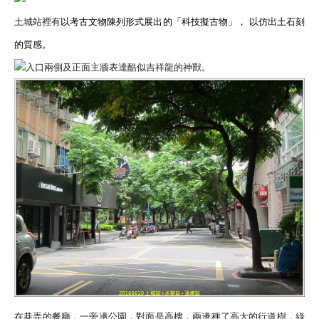
土城站裡有
以考古文物陳列形式展出的「科技擬古物」， 以仿出土石刻
的質感。
入口兩側及正面主牆表達酷似吉祥龍的神獸。
在巷弄的餐廳，一旁邊公園，對面是高樓，兩邊種了高大的行道樹，綠