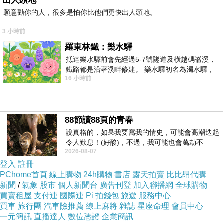
出人頭地
蛤? 入場之後發現, 這不是補習班嗎? 還是K書中
願意勸你的人，很多是怕你比他們更快出人頭地。
心? 而且, 壽司郎的迴轉壽司還有用餐時間60分鐘
3 小時前
的限制耶...
羅東林鐵：樂水驛
抵達樂水驛前會先經過5-7號隧道及橫越碼崙溪，
鐵路都是沿著溪畔修建。 樂水驛初名為濁水驛，
16 小時前
但因與臺鐵集集線車站同名，於1953
88節讀88頁的青春
說真格的，如果我要寫我的情史，可能會高潮迭起
令人歎息！(好酸)，不過，我可能也會萬劫不
2026-08-07
復...，每天跪鍵盤還是被判了花心的罪
登入
註冊
PChome首頁
線上購物
24h購物
書店
露天拍賣
比比昂代購
新聞
/
氣象
股市
個人新聞台
廣告刊登
加入聯播網
全球購物
買賣租屋
支付連
國際連
Pi 拍錢包
旅遊
服務中心
買車
旅行團
汽車險推薦
線上麻將
雜誌
星座命理
會員中心
一元簡訊
直播達人
數位憑證
企業簡訊