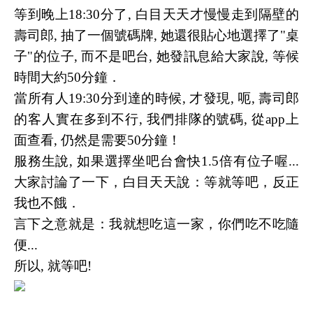
等到晚上18:30分了, 白目天天才慢慢走到隔壁的
壽司郎, 抽了一個號碼牌, 她還很貼心地選擇了"桌
子"的位子, 而不是吧台, 她發訊息給大家說, 等候
時間大約50分鐘．
當所有人19:30分到達的時候, 才發現, 呃, 壽司郎
的客人實在多到不行, 我們排隊的號碼, 從app上
面查看, 仍然是需要50分鐘！
服務生說, 如果選擇坐吧台會快1.5倍有位子喔...
大家討論了一下，白目天天說：等就等吧，反正
我也不餓．
言下之意就是：我就想吃這一家，你們吃不吃隨
便...
所以, 就等吧!