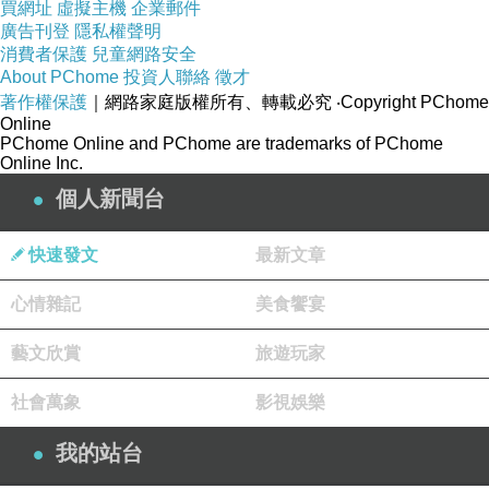
買網址
虛擬主機
企業郵件
拿到了一張號碼牌, 牌子上有標示著我們的座位.
廣告刊登
隱私權聲明
果然日式的服務就是很到位, 每張桌子都有自己
消費者保護
兒童網路安全
獨自的指引卡.
About PChome
投資人聯絡
徵才
著作權保護
｜網路家庭版權所有、轉載必究
‧Copyright PChome
Online
我們是四個人的位子, 服務生親切地帶我們入座,
PChome Online and PChome are trademarks of PChome
Online Inc.
就在這一瞬間, 我們看到放在盤子上的壽司從座
個人新聞台
位旁邊的輸送帶流過來了. 輸送帶的形狀很像機
場的行李轉盤.
快速發文
最新文章
心情雜記
美食饗宴
藝文欣賞
旅遊玩家
吃迴轉壽司, 還是得先認清楚盤子的顏色, 不然會
社會萬象
影視娛樂
發生吃到破產的慘劇. 壽司郎有三種顏色的盤子,
價位分別是40, 60, 80三種...下意識地, 大家都知
我的站台
道, 先用40, 60兩種價位的壽司填飽肚子吧, 80的