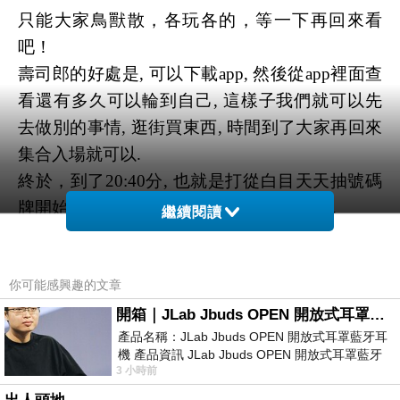
只能大家鳥獸散，各玩各的，等一下再回來看
吧！
壽司郎的好處是, 可以下載app, 然後從app裡面查
看還有多久可以輪到自己, 這樣子我們就可以先
去做別的事情, 逛街買東西, 時間到了大家再回來
集合入場就可以.
終於，到了20:40分, 也就是打從白目天天抽號碼
牌開始又經過了兩個小時, 輪到我們入座了.
繼續閱讀
這就是日式的排隊文化嗎? 我心裡面暗自不爽, 老
實說我沒聽過壽司郎這家餐廳的名字, 又不像白
你可能感興趣的文章
目天天總是混西門町, 北車, 對於壽司郎這種迴轉
壽司餐廳沒甚麼興趣.
開箱｜JLab Jbuds OPEN 開放式耳罩藍牙耳機 - 設計美學，輕巧、透氣、環境音全物理達成！
產品名稱：JLab Jbuds OPEN 開放式耳罩藍牙耳
機 產品資訊 JLab Jbuds OPEN 開放式耳罩藍牙
3 小時前
耳機評語：非常有特色，值得喜愛美型工