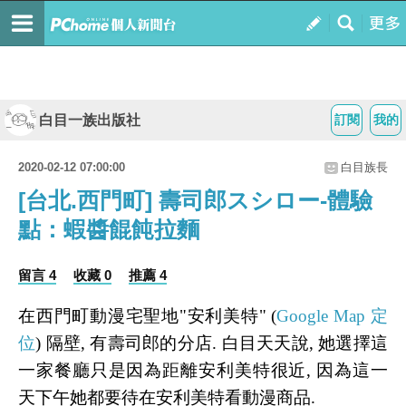
白目一族出版社
訂閱
我的
2020-02-12 07:00:00
白目族長
[台北.西門町] 壽司郎スシロー-體驗
點：蝦醬餛飩拉麵
留言 4
收藏 0
推薦 4
在西門町動漫宅聖地"安利美特" (
Google Map 定
位
) 隔壁, 有壽司郎的分店. 白目天天說, 她選擇這
一家餐廳只是因為距離安利美特很近, 因為這一
天下午她都要待在安利美特看動漫商品.