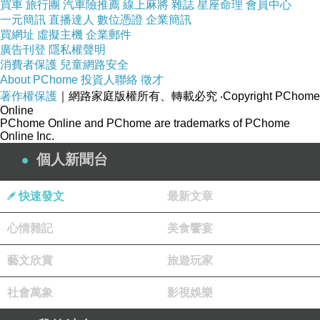
買車
旅行團
汽車險推薦
線上麻將
雜誌
星座命理
會員中心
一元簡訊
直播達人
數位憑證
企業簡訊
買網址
虛擬主機
企業郵件
廣告刊登
隱私權聲明
消費者保護
兒童網路安全
About PChome
投資人聯絡
徵才
這一道是漢堡類的，白目海參最喜歡看的就是，
著作權保護
｜網路家庭版權所有、轉載必究
‧Copyright PChome
Online
漢堡裡面的餡料藉著熱融化的乳酪拼湊在一起，
PChome Online and PChome are trademarks of PChome
咬上一口肯定很過癮！
Online Inc.
個人新聞台
快速發文
最新文章
心情雜記
美食饗宴
藝文欣賞
旅遊玩家
社會萬象
影視娛樂