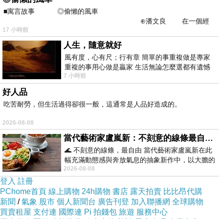
■寓言故事 ◎偷懶的風車
不管了，先來一份"燻鮭魚佐乳酪醬全餐"吧！
⊕潘文良 在一個經
17 小時前
常颳風的山丘上—&m
全餐有炸薯條，奶酪，沙拉，整個盤子放滿滿
人生，隨意就好
的，應該可以吃很飽吧？
風有度，心有尺；行有章 簡單的事重複做是專家
薯條很好吃喔，生菜也很新鮮．
重複的事用心做是贏家 生活無論怎麼選都有遺憾
7 小時前
所以開心就好 生活不會辜負認真
好人品
吃苦耐勞，但生活過得卻很一般，這通常是人品好造成的。
2026-08-08
當代藝術家盧嵐新：不刻意的線條最自由，讓色彩流動、筆觸自己說話
🌊 不刻意的線條，最自由 當代藝術家盧嵐新在此
幅充滿動態感與奔放氣息的抽象新作中，以大膽的
2026-08-08
藍色顏料在白色畫布上揮灑、壓印與流淌
登入
註冊
PChome首頁
線上購物
24h購物
書店
露天拍賣
比比昂代購
新聞
/
氣象
股市
個人新聞台
廣告刊登
加入聯播網
全球購物
買賣租屋
支付連
國際連
Pi 拍錢包
旅遊
服務中心