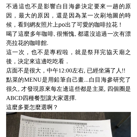
不過這也不是影響白目海參決定要來一趟的原
因，最大的原因，還是因為某一次刷地圖的時
候，看到網友照片上po出了可愛的咖啡拉花！
喝了這麼多年咖啡, 很慚愧, 都還沒追過一次有漂
亮拉花的咖啡館.
這一次，也不是專程啦，就是祭拜完協天廟之
後，決定來這邊吃吃看．
店面不是很大，中午12:00左右, 已經坐滿了人!!
點菜的MENU是用鉛筆自己畫...白目海參研究了
很久, 才發現原來每左邊這些都是主菜, 四個圈是
ABCD四種餐型讓大家選擇.
這麼多要怎麼選啊？