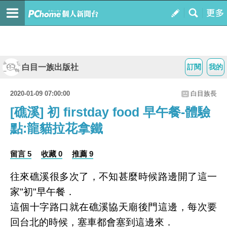
白目一族出版社
訂閱
我的
2020-01-09 07:00:00
白目族長
[礁溪] 初 firstday food 早午餐-體驗
點:龍貓拉花拿鐵
留言 5
收藏 0
推薦 9
往來礁溪很多次了，不知甚麼時候路邊開了這一
家"初"早午餐．
這個十字路口就在礁溪協天廟後門這邊，每次要
回台北的時候，塞車都會塞到這邊來．