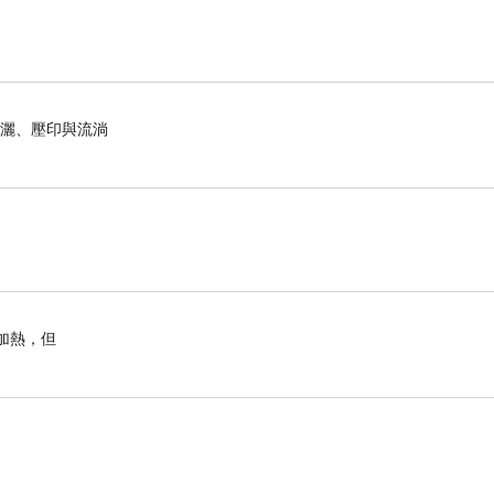
揮灑、壓印與流淌
強項．
加熱，但