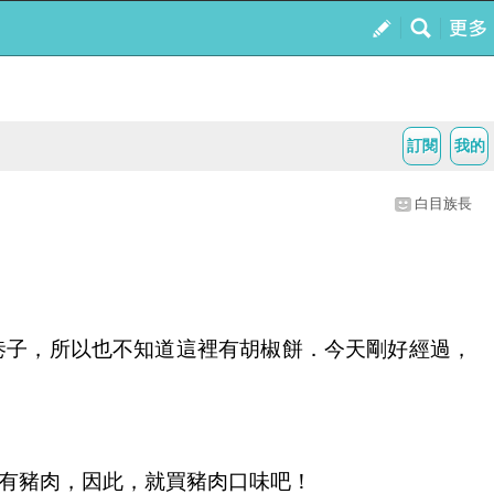
訂閱
我的
白目族長
巷子，所以也不知道這裡有胡椒餅．今天剛好經過，
有豬肉，因此，就買豬肉口味吧！