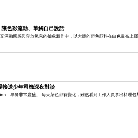
，讓色彩流動、筆觸自己說話
此幅充滿動態感與奔放氣息的抽象新作中，以大膽的藍色顏料在白色畫布上
還曾經在大稻埕吃過餡餅狀的胡椒餅，不過，各有各的
與機場接送少年司機深夜對談
橫inn，早餐非常豐盛。 每天菜色都有變化，雖然看到工作人員拿出料理包