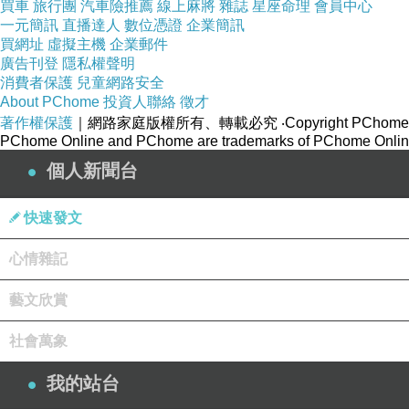
買車
旅行團
汽車險推薦
線上麻將
雜誌
星座命理
會員中心
一元簡訊
直播達人
數位憑證
企業簡訊
買網址
虛擬主機
企業郵件
廣告刊登
隱私權聲明
消費者保護
兒童網路安全
About PChome
投資人聯絡
徵才
著作權保護
｜網路家庭版權所有、轉載必究
‧Copyright PChome
PChome Online and PChome are trademarks of PChome Online
個人新聞台
快速發文
心情雜記
藝文欣賞
社會萬象
我的站台