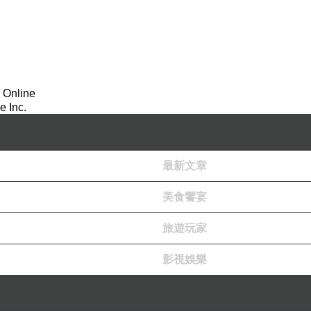
 Online
 Inc.
最新文章
美食饗宴
旅遊玩家
影視娛樂