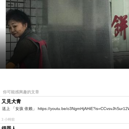
你可能感興趣的文章
又見犬青
送上 「女孩 依賴」 https://youtu.be/o3NgmHjAHiE?is=CCv
3 小時前
得罪人