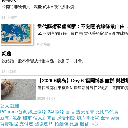
公開得罪幾個人，就能省掉日後很多麻煩。
11 小時前
當代藝術家盧嵐新：不刻意的線條最自由
🌊 不刻意的線條，最自由 當代藝術家盧嵐新在
這是鋼盔形狀的胡椒餅，屬於主流體系．白目海參
8 小時前
災難
說錯話一般不會變成什麼災難；說對了，才會。
12 小時前
【2026-6廣島】Day 6 福岡博多血拼 
連四晚都住東橫INN 廣島新幹線口2號店，這間東
2026-08-07
登入
註冊
PChome首頁
線上購物
24h購物
書店
露天拍賣
比比昂代購
新聞
/
氣象
股市
個人新聞台
廣告刊登
加入聯播網
全球購物
買賣租屋
支付連
國際連
Pi 拍錢包
旅遊
服務中心