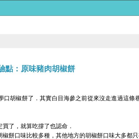
-體驗點：原味豬肉胡椒餅
學口胡椒餅了．其實白目海參之前從來沒走進過這條
定買了，就算吃撐了也認命．
胡椒餅口味比較多種，其他地方的胡椒餅口味大多都只