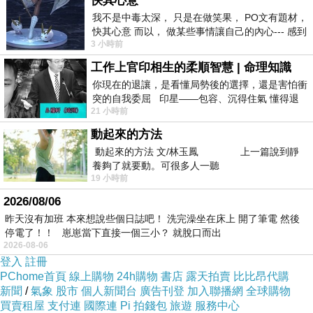
快其心意
我不是中毒太深， 只是在做笑果， PO文有題材，
下痕跡，真的要留點給探聽，或許機會就在那個不期而遇
快其心意 而以， 做某些事情讓自己的內心--- 感到
之間。
3 小時前
愉快。
ＰＳ：每個人似乎都改變了些甚麼，但卻又有些不變，這
工作上官印相生的柔順智慧 | 命理知識
其實就是真實的人生，而那些改變或許都讓整體的影片更
你現在的退讓，是看懂局勢後的選擇，還是害怕衝
突的自我委屈 印星——包容、沉得住氣 懂得退
貼近人味，而或許就是為了把人更立體，也或許是獲得了
21 小時前
一步觀察，不會
真實女主的首肯！？至於時尚大片的美就是那些令人神往
動起來的方法
的精品，毫無懸念，而這部的大ｂｏｓｓ的服裝似乎走向
動起來的方法 文/林玉鳳 上一篇說到靜
養夠了就要動。可很多人一聽
高調！？至於他們說的致敬的藍毛衣（我只能說人要衣
19 小時前
裝）
2026/08/06
昨天沒有加班 本來想說些個日誌吧！ 洗完澡坐在床上 開了筆電 然後
停電了！！ 崽崽當下直接一個三小？ 就脫口而出
2026-08-06
登入
註冊
PChome首頁
線上購物
24h購物
書店
露天拍賣
比比昂代購
新聞
/
氣象
股市
個人新聞台
廣告刊登
加入聯播網
全球購物
買賣租屋
支付連
國際連
Pi 拍錢包
旅遊
服務中心