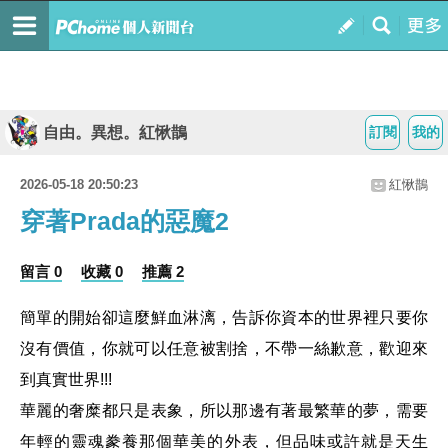
自由。異想。紅愀鵲
訂閱
我的
2026-05-18 20:50:23
紅愀鵲
穿著Prada的惡魔2
留言 0
收藏 0
推薦 2
簡單的開始卻這麼鮮血淋漓，告訴你資本的世界裡只要你
沒有價值，你就可以任意被割捨，不帶一絲歉意，歡迎來
到真實世界!!!
華麗的奢糜都只是表象，所以那邊有著最繁華的夢，需要
年輕的靈魂豢養那個華美的外表，但品味或許就是天生