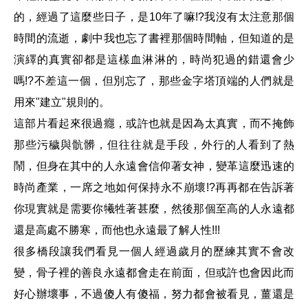
的，經過了這麼些日子，是10年了嘛!?我沒有太注意那個
時間的流逝，劇中我也忘了書裡那個時間軸，但知道的是
演繹的真實卻都是這樣血淋淋的，時尚犯過的錯還會少
嗎!?不差這一個，但別忘了，那些金字塔頂端的人們就是
用來"建立"規則的。
這部片看起來很過癮，或許也就是因為太真實，而不掩飾
那些污穢與骯髒，但往往就是手段，外行的人看到了熱
鬧，但身在其中的人永遠會信仰著女神，變革這麼迅速的
時尚產業，一席之地如何保持永不崩壞!?再再都在告訴著
你現實就是需要你犧牲著甚麼，然後那個至高的人永遠都
還是高處不勝寒，而他也永遠最了解人性!!!
很多橋段讓我們看見一個人經過歲月的歷練其實不會改
變，骨子裡的善良永遠都會走在前面，但或許也會因此而
好心辦壞事，不過傻人有傻福，努力都會被看見，薑還是