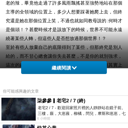
老的辣，畢竟他走過了許多風雨飄搖甚至強勢地站在那個
主導的全領域的位置上，多少人想要踩著她爬上去，但終
究還是她在那個位置上笑，不過也就如同教母說的 :何時才
是個頭！？甚麼時候才是該放下的時候，世界不可能永遠
繞著某些人轉，但這些人是否想放過那個世界！？
至於有些人放棄自己的底限得到了某些，但那終究是別人
給的，而不甘心總會讓你失去甚麼，不是你的就別強求，
這次的劇本中好像也多了那麼一點東方的哲學，但其實上
繼續閱讀
一部也有，總覺得或許那個奢糜的世界裡總需要雪亮的
眼。但終究沒有跑偏，而這部片中客串的腳色也都演繹著
你可能感興趣的文章
簡短卻是風格非常突出的腳色，說實在真的也把整部片撐
上另一個層次。
柒參參▎老宅2 / 7 (終)
老宅2 / 7 - 歡迎回家照片裡的人靜靜站在鏡子前。
而或許這其中也看見世界改變了，時尚產業也改變了，而
三樓，廄，大崽蕥，柳橘，閆兒，摩斯和崽崽，七
某些人雖然會離去，但那個影響卻會深刻的影響些甚麼，
6 小時前
個人整整齊齊地站在鏡框之外，如同
你要說那些共同經歷的或許都會釀出些甚麼，凡走過必留