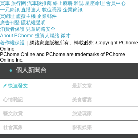
買車
旅行團
汽車險推薦
線上麻將
雜誌
星座命理
會員中心
一元簡訊
直播達人
數位憑證
企業簡訊
買網址
虛擬主機
企業郵件
廣告刊登
隱私權聲明
消費者保護
兒童網路安全
About PChome
投資人聯絡
徵才
著作權保護
｜網路家庭版權所有、轉載必究
‧Copyright PChome
Online
PChome Online and PChome are trademarks of PChome
Online Inc.
個人新聞台
快速發文
最新文章
心情雜記
美食饗宴
藝文欣賞
旅遊玩家
社會萬象
影視娛樂