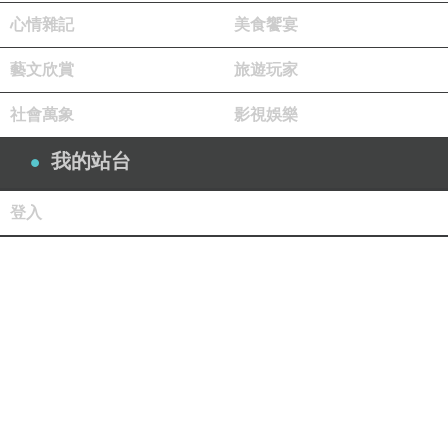
心情雜記
美食饗宴
藝文欣賞
旅遊玩家
社會萬象
影視娛樂
我的站台
登入