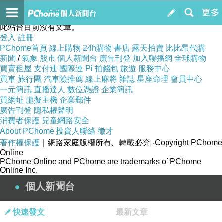
eyny236
訂閱
我的
此站台目前沒有文章。
登入
註冊
PChome首頁
線上購物
24h購物
書店
露天拍賣
比比昂代購
新聞
/
氣象
股市
個人新聞台
廣告刊登
加入聯播網
全球購物
買賣租屋
支付連
國際連
Pi 拍錢包
旅遊
服務中心
買車
旅行團
汽車險推薦
線上麻將
雜誌
星座命理
會員中心
一元簡訊
直播達人
數位憑證
企業簡訊
買網址
虛擬主機
企業郵件
廣告刊登
隱私權聲明
消費者保護
兒童網路安全
About PChome
投資人聯絡
徵才
著作權保護
｜網路家庭版權所有、轉載必究
‧Copyright PChome
Online
PChome Online and PChome are trademarks of PChome
Online Inc.
個人新聞台
快速發文
最新文章