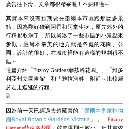
廣告往下滑，文章都很精采喔！不要錯過～
其實本來沒有預期要在
墨爾本市區
跑那麼多景
點，因為剛好碰到阿香和阿堂生病，原先郊外的
行程都取消了，所以就湊了一些市區的小景點來
參觀，墨爾本最美的地方就是各處的花園、公
園，設計的很好，在城市裡能有這樣的規劃很不
錯～
這篇介紹「
Fitzroy Gardens菲茲洛花園
」、「
維多
利亞州立圖書館
」和「
雅拉河畔」
附近～比較屬
於走走逛逛的行程。
因為前一天已經過去超厲害的「
墨爾本皇家植物
園Royal Botanic Gardens Victoria
」，
「
Fitzroy
Gardens菲茲洛花園
」的範圍則比較小，但其實依