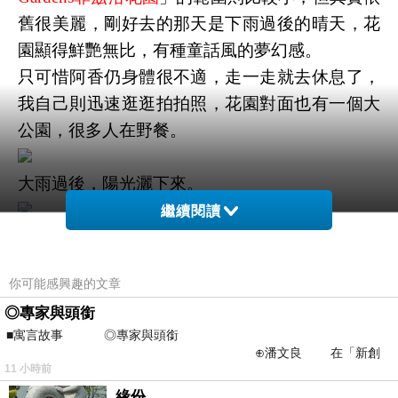
舊很美麗，剛好去的那天是下雨過後的晴天，花
園顯得鮮艷無比，有種童話風的夢幻感。
只可惜阿香仍身體很不適，走一走就去休息了，
我自己則迅速逛逛拍拍照，花園對面也有一個大
公園，很多人在野餐。
大雨過後，陽光灑下來。
繼續閱讀
「
Fitzroy Gardens菲茲洛花園
」的植物高高低低
的，很有層次，拍照起來很美。
你可能感興趣的文章
◎專家與頭銜
下圖這根是「
The Fairies Tree
」，仙女樹？
■寓言故事 ◎專家與頭銜
樹上有一些仙女和動物的圖案，是童話故事家要
⊕潘文良 在「新創
送給墨爾本的兒童！
11 小時前
之谷」裡——
緣份