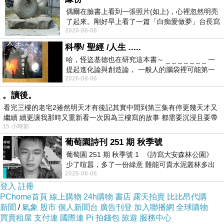
偶爾在臉書上看到一張照片(如上)，心裡忽然明亮
了起來。剛好早上看了一篇「白痴愛做夢」台長寫
2026-08-06
的貼文，在回顧年輕時瘋狂愛上
科學/ 聖經 /人生 .....
哈，怪盜基德也在研究這本書～ _ _ _ _ _ _ _ 一
提起進化論與創造論， 一般人的腦袋裡可能第一
2026-08-06
時間就有「 進化論很科
。讀後。
看完三樓的老宅2雖然明天才有後記其實中間到第三集有停更幾天才又
繼續 續更讓我那時又重新看一次因為三樓寫的故事 都需要沉浸且要帶
15 小時前
有
葡萄園詩刊 251 期 秋季號
葡萄園 251 期 秋季號 1 《詩寫大安森林公園》
拿阿香和阿堂來當比例尺，就可以知道這裡的樹
少了喧囂，多了一份綠意 難能可貴水泥叢林多出
都很大！
2026-08-06
一
登入
註冊
PChome首頁
線上購物
24h購物
書店
露天拍賣
比比昂代購
新聞
/
氣象
股市
個人新聞台
廣告刊登
加入聯播網
全球購物
看到這個建築物，似乎是花園裡的知名景點，趕
買賣租屋
支付連
國際連
Pi 拍錢包
旅遊
服務中心