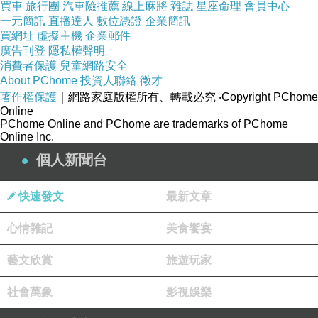
買車
旅行團
汽車險推薦
線上麻將
雜誌
星座命理
會員中心
快來看看～
一元簡訊
直播達人
數位憑證
企業簡訊
買網址
虛擬主機
企業郵件
廣告刊登
隱私權聲明
這個小屋和
庫克船長
有關，庫克船長是個英國的
消費者保護
兒童網路安全
航海家，當年航海大冒險時，發現了澳洲、紐西
About PChome
投資人聯絡
徵才
蘭等地方。
著作權保護
｜網路家庭版權所有、轉載必究
‧Copyright PChome
Online
所以這小屋好像是他英國的老家重建這樣～
PChome Online and PChome are trademarks of PChome
Online Inc.
個人新聞台
進去參觀好像要付費，但是外面拍照就蠻美
的！！
快速發文
最新文章
很英式的建築，像是童話故事小屋一樣。
心情雜記
美食饗宴
藝文欣賞
旅遊玩家
其實花園內蠻多地方可以參觀的～
社會萬象
影視娛樂
小屋附近有遊客中心～