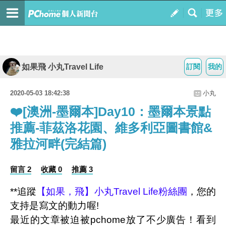
如果飛 小丸Travel Life
訂閱
我的
2020-05-03 18:42:38
小丸
❤️[澳洲-墨爾本]Day10：墨爾本景點
推薦-菲茲洛花園、維多利亞圖書館&
雅拉河畔(完結篇)
留言 2
收藏 0
推薦 3
**追蹤
【如果，飛】小丸Travel
Life粉絲團
，您的
支持是寫文的動力喔!
最近的文章
被迫
被pchome放了不少廣告！看到