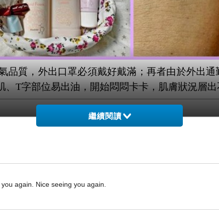
氣品質，外出口罩必須戴好戴滿；再者由於外出通
肌、
T
字部位易出油，開始悶悶卡卡，肌膚狀況層出
繼續閱讀
OKI COSMEDICS
皙透肌胺基酸頭部植粹修護套組
，
，同時揮別底妝卡卡，以下逐一重點介紹。
s you again. Nice seeing you again.
洗髮護髮套組｜來自日本洗護髮品，修護染燙受損髮