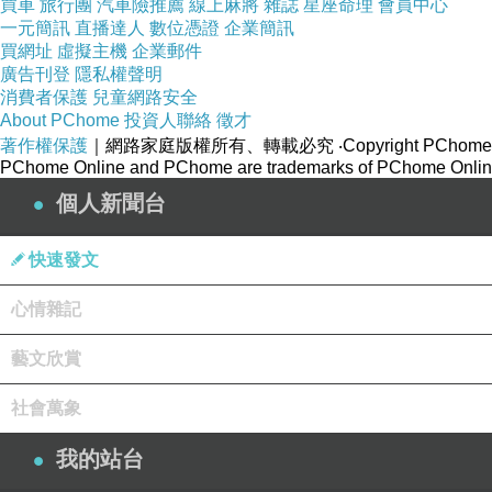
1
、
日本熱銷
多
年的洗顏慕絲
。
買車
旅行團
汽車險推薦
線上麻將
雜誌
星座命理
會員中心
一元簡訊
直播達人
數位憑證
企業簡訊
買網址
虛擬主機
企業郵件
2
、
含有特殊成分
「
檜木醇
」
，幫助維持肌膚健
廣告刊登
隱私權聲明
消費者保護
兒童網路安全
3
、
弱酸性的成分，質地溫和，賦予肌膚適宜滋
About PChome
投資人聯絡
徵才
4
、
細緻綿密泡沫，溫和去汙，
調理肌膚油脂平
著作權保護
｜網路家庭版權所有、轉載必究
‧Copyright PChome
PChome Online and PChome are trademarks of PChome Online
個人新聞台
5
、
清潔肌膚乾淨，不過度拉扯、造成肌膚無所
（
點我回
目錄
）
快速發文
皙透肌胺基酸溫和潔顏慕絲
使用方式
：
將雙手及臉部沾濕，約按三下於掌心，將手中泡
心情雜記
藝文欣賞
（
點我回
目錄
）
皙透肌胺基酸溫和潔顏慕絲
使用真實感受
：
社會萬象
1
、
粉嫩嫩
塑膠圓罐瓶身，適量按壓使用方便！
我的站台
2
、
質地溫和細緻泡沫綿密，不必額外加水稀釋