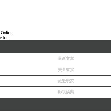
康。
潤。
衡
。
 Online
 Inc.
適從。
最新文章
泡搓揉後，在臉上輕撫按摩。再用溫水沖洗乾淨。
美食饗宴
旅遊玩家
影視娛樂
起泡！