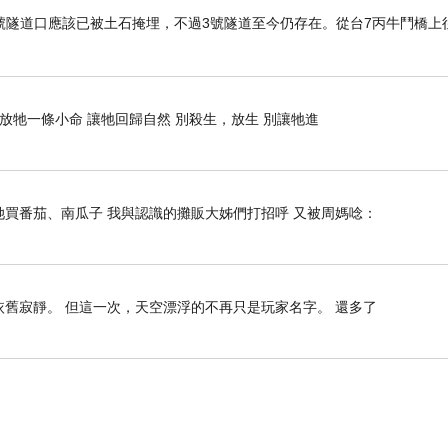
2號隧道口應該已被土石掩埋，不過3號隧道至今仍存在。從台7丙牛鬥橋上
 放牠一條小命 讓牠回歸自然 別殺生，放生 別讓牠進
她買番茄、南瓜子 我與認識的攤販大姊們打招呼 又被周媽唸：
受
依舊寂靜。 但這一次，天空漂浮的不再只是玩家名字。 還多了
網
整理
）：