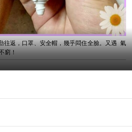
勤往返，口罩、安全帽，幾乎悶住全臉。又遇
氣
​
​
不窮！
用後讚譽有加；這次使用
胺基酸美肌植萃療癒套
質，養出天使光秀髮！