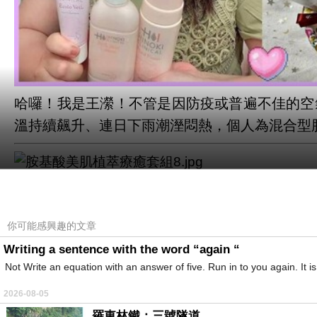
哈囉！我是王瀠
！不管是因防疫或普遍不佳的空
溫持續飆升、連日下雨潮溼悶熱，個人為混合型
先前接觸過源自
日本創業
65
年
、
長期熱銷
的
HIN
組
，用後調理膚況逐漸有感，喚醒肌膚汩汩活力
你可能感興趣的文章
Writing a sentence with the word “again “
延伸閱讀
Not Write an equation with an answer of five. Run in to you again. It i
洗護推薦｜
HINOKI COSMEDICS
皙透肌胺基酸
2026-08-05
羅東林鐵：三號隧道