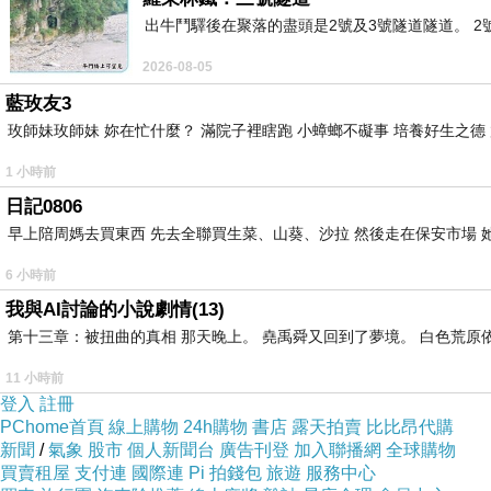
出牛鬥驛後在聚落的盡頭是2號及3號隧道隧道。 
2026-08-05
目錄
皙透肌胺基酸溫和潔顏慕絲
特色
藍玫友3
皙透肌胺基酸溫和潔顏慕絲
使用方式
玫師妹玫師妹 妳在忙什麼？ 滿院子裡瞎跑 小蟑螂不礙事 培養好生之德
皙透肌胺基酸溫和潔顏慕絲
使用真實感受
1 小時前
皙透肌胺基酸整肌保濕化妝水
特色
日記0806
皙透肌胺基酸整肌保濕化妝水
使用真實感受
早上陪周媽去買東西 先去全聯買生菜、山葵、沙拉 然後走在保安市場 
皙透肌全效清透保濕防曬隔離乳
特色
皙透肌全
效清透保濕防曬隔離乳
使用真實感
6 小時前
皙透肌
官網
網址
我與AI討論的小說劇情(13)
皙透肌
FB
粉
絲頁
第十三章：被扭曲的真相 那天晚上。 堯禹舜又回到了夢境。 白色荒原
皙透肌
IG
官方帳號
11 小時前
登入
註冊
PChome首頁
線上購物
24h購物
書店
露天拍賣
比比昂代購
新聞
/
氣象
股市
個人新聞台
廣告刊登
加入聯播網
全球購物
皙透肌胺基酸溫和潔顏慕絲
特色
（
參考
皙透肌官
買賣租屋
支付連
國際連
Pi 拍錢包
旅遊
服務中心