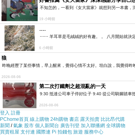
好書推薦《女大當家》深深感謝分享自己
不知怎的，一看到《女大當家》就想到另一本書，
19 小時前
….
⋯⋯ 羊耳草是毛絨絨的好有趣。 。 八月開始就決
6 小時前
狼
昨晚經歷了某些事情，早上醒來，覺得心情不太好。坦白說，我覺得昨
2026-08-06
第二次打鐵劑之超混亂的一天
9:30 抵達公司車子停好位子 9:40 從公司騎腳踏
2026-08-06
登入
註冊
PChome首頁
線上購物
24h購物
書店
露天拍賣
比比昂代購
新聞
/
氣象
股市
個人新聞台
廣告刊登
加入聯播網
全球購物
買賣租屋
支付連
國際連
Pi 拍錢包
旅遊
服務中心