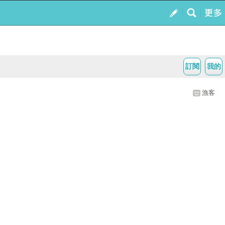
訂閱
我的
漁客