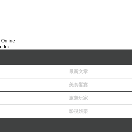
 Online
 Inc.
最新文章
美食饗宴
旅遊玩家
影視娛樂