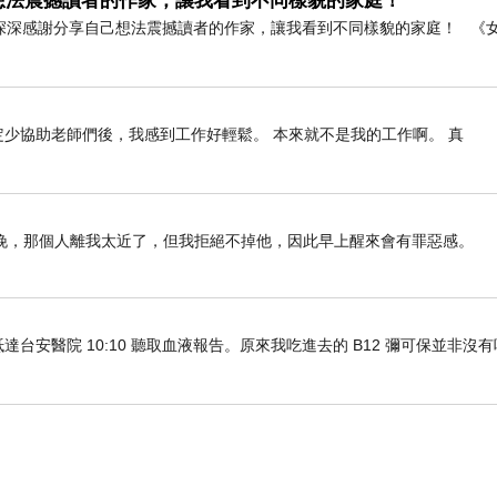
想法震撼讀者的作家，讓我看到不同樣貌的家庭！
深深感謝分享自己想法震撼讀者的作家，讓我看到不同樣貌的家庭！ 《
定少協助老師們後，我感到工作好輕鬆。 本來就不是我的工作啊。 真
晚，那個人離我太近了，但我拒絕不掉他，因此早上醒來會有罪惡感。
車抵達台安醫院 10:10 聽取血液報告。原來我吃進去的 B12 彌可保並非沒