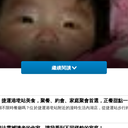
繼續閱讀
｜捷運港墘站美食，聚餐、約會、家庭聚會首選，正餐甜點一
湖不限時餐廳嗎？位於捷運港墘站附近的漫時生活內湖店，從捷運站步行