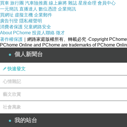
買車
旅行團
汽車險推薦
線上麻將
雜誌
星座命理
會員中心
一元簡訊
直播達人
數位憑證
企業簡訊
買網址
虛擬主機
企業郵件
廣告刊登
隱私權聲明
消費者保護
兒童網路安全
About PChome
投資人聯絡
徵才
著作權保護
｜網路家庭版權所有、轉載必究
‧Copyright PChome
PChome Online and PChome are trademarks of PChome Online
個人新聞台
快速發文
心情雜記
藝文欣賞
社會萬象
我的站台