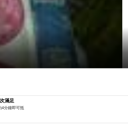
次滿足
約4分鐘即可抵