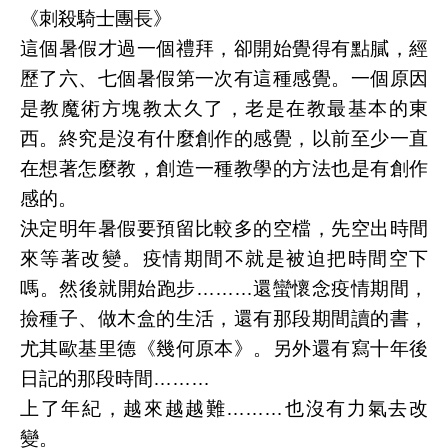
《刺殺騎士團長》
這個暑假才過一個禮拜，卻開始覺得有點膩，經
歷了六、七個暑假第一次有這種感覺。一個原因
是教魔術方塊教太久了，老是在教最基本的東
西。終究是沒有什麼創作的感覺，以前至少一直
在想著怎麼教，創造一種教學的方法也是有創作
感的。
決定明年暑假要預留比較多的空檔，先空出時間
來等著改變。疫情期間不就是被迫把時間空下
嗎。然後就開始跑步………還蠻懷念疫情期間，
撿種子、做木盒的生活，還有那段期間讀的書，
尤其歐基里德《幾何原本》。另外還有寫十年後
日記的那段時間………
上了年紀，越來越越難………也沒有力氣去改
變。