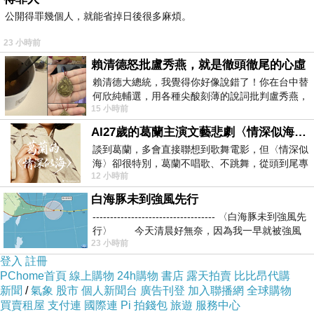
公開得罪幾個人，就能省掉日後很多麻煩。
23 小時前
賴清德怒批盧秀燕，就是徹頭徹尾的心虛
賴清德大總統，我覺得你好像說錯了！你在台中替
何欣純輔選，用各種尖酸刻薄的說詞批判盧秀燕，
15 小時前
罵她施政滿意度輸給陳其邁，甚至還說盧
AI27歲的葛蘭主演文藝悲劇〈情深似海〉 #戀上老電影 #葛蘭 #粟子
談到葛蘭，多會直接聯想到歌舞電影，但〈情深似
海〉卻很特別，葛蘭不唱歌、不跳舞，從頭到尾專
12 小時前
心演戲。拍攝期間，經常工作超過12個鐘
白海豚未到強風先行
----------------------------------- 〈白海豚未到強風先
行〉 今天清晨好無奈，因為我一早就被強風
23 小時前
登入
註冊
PChome首頁
線上購物
24h購物
書店
露天拍賣
比比昂代購
新聞
/
氣象
股市
個人新聞台
廣告刊登
加入聯播網
全球購物
買賣租屋
支付連
國際連
Pi 拍錢包
旅遊
服務中心