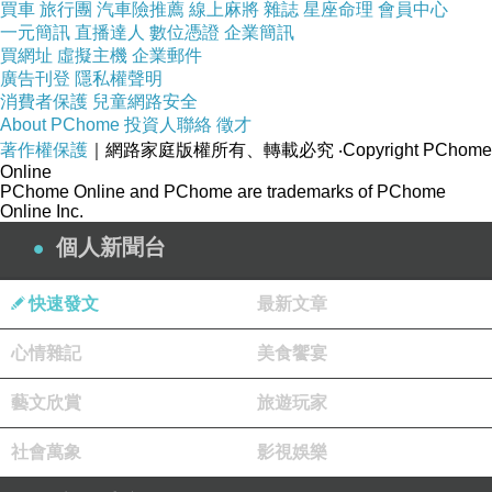
買車
旅行團
汽車險推薦
線上麻將
雜誌
星座命理
會員中心
一元簡訊
直播達人
數位憑證
企業簡訊
買網址
虛擬主機
企業郵件
廣告刊登
隱私權聲明
消費者保護
兒童網路安全
About PChome
投資人聯絡
徵才
著作權保護
｜網路家庭版權所有、轉載必究
‧Copyright PChome
Online
PChome Online and PChome are trademarks of PChome
Online Inc.
個人新聞台
快速發文
最新文章
心情雜記
美食饗宴
藝文欣賞
旅遊玩家
社會萬象
影視娛樂