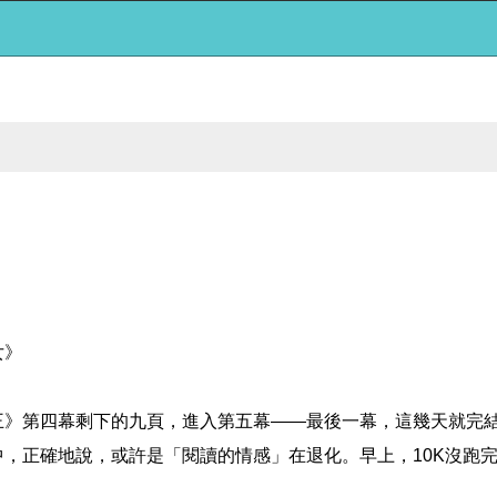
女》
王》第四幕剩下的九頁，進入第五幕——最後一幕，這幾天就完
，正確地說，或許是「閱讀的情感」在退化。早上，10K沒跑