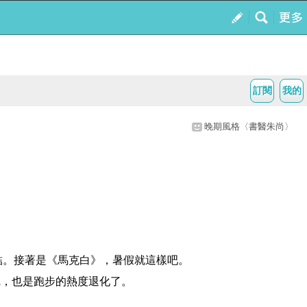
訂閱
我的
晚期風格〈書醫朱尚〉
結。接著是《馬克白》，暑假就這樣吧。
完，也是跑步的熱度退化了。