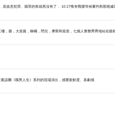
知真道以後、若故意犯罪、贖罪的祭就再沒有了． 10:27惟有戰懼等候審判和那燒
子前。三樓，廄，大崽蕥，柳橘，閆兒，摩斯和崽崽，七個人整整齊齊地站在鏡
是第二次看該團《職男人生》系列的現場演出，感覺新鮮度、喜劇感