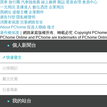
買車
旅行團
汽車險推薦
線上麻將
雜誌
星座命理
會員中心
一元簡訊
直播達人
數位憑證
企業簡訊
買網址
虛擬主機
企業郵件
廣告刊登
隱私權聲明
消費者保護
兒童網路安全
About PChome
投資人聯絡
徵才
著作權保護
｜網路家庭版權所有、轉載必究
‧Copyright PChome
PChome Online and PChome are trademarks of PChome Online
個人新聞台
快速發文
心情雜記
藝文欣賞
社會萬象
我的站台