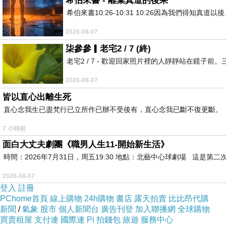
希伯來書 - 離棄真道的後果
希伯來書10:26-10:31 10:26因為我們得
2026-08-07
柒參參▎老宅2 / 7 (終)
老宅2 / 7 - 歡迎回家照片裡的人靜靜站在鏡
2026-08-07
皆以直心出離生死
直心念我生已盡梵行已立所作已辦不受後有，直心念我已斷不復更斷。
7 小時前
面白大丈夫劇團《職男人生11-開始新生活》
時間：2026年7月31日，周五19:30 地點：北藝中心球劇場 這
2026-08-07
登入
註冊
PChome首頁
線上購物
24h購物
書店
露天拍賣
比比昂代購
新聞
/
氣象
股市
個人新聞台
廣告刊登
加入聯播網
全球購物
買賣租屋
支付連
國際連
Pi 拍錢包
旅遊
服務中心