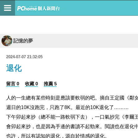
記憶的夢
2024-07-07 21:32:05
退化
留言 0
收藏 0
推薦 5
人的一生總有某些時刻是應該要軟弱的吧。摘自王定國《鄰
週日的10K沒跑完，只跑了8K。最近的10K退化了………
下午卯起來抄（總不能一路軟弱下去），一口氣抄完《李爾
會卯起來抄，也是因為手邊的書讀不起勁來。閲讀也在退化中
也許，所以有認知的退化，源自於情感的退化。