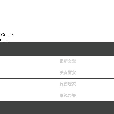
 Online
 Inc.
最新文章
美食饗宴
旅遊玩家
影視娛樂