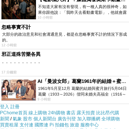
不知道大家有沒有發現，有一種人真的很神奇，如
果你跟他說：「我昨天去看動畫電影」，他就會露
10 小時前
出一種慈祥的微笑，然後問你是不是陪小
忽略事實不計
大部分的政治意見和社會溝通意見，都是在忽略事實不計的情況下形成
的。
12 小時前
邪正道殊苦樂各異
。。。。。。。。。。
17 分鐘前
AI「曼波女郎」葛蘭1961年的結婚＋蜜月旅行 #戀上老電影 #葛蘭 #粟子
1961年5月至12月 葛蘭的結婚與蜜月旅行5月04日
葛蘭（1933～2026）偕同未婚夫高福全（1916～
9 小時前
2004）乘郵輪赴倫敦6月15日於英國倫敦St.S
登入
註冊
PChome首頁
線上購物
24h購物
書店
露天拍賣
比比昂代購
新聞
/
氣象
股市
個人新聞台
廣告刊登
加入聯播網
全球購物
買賣租屋
支付連
國際連
Pi 拍錢包
旅遊
服務中心