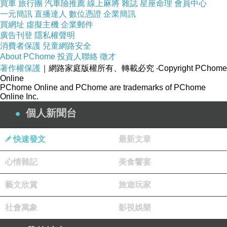
買車
旅行團
汽車險推薦
線上麻將
雜誌
星座命理
會員中心
一元簡訊
直播達人
數位憑證
企業簡訊
買網址
虛擬主機
企業郵件
廣告刊登
隱私權聲明
消費者保護
兒童網路安全
About PChome
投資人聯絡
徵才
著作權保護
｜網路家庭版權所有、轉載必究
‧Copyright PChome
Online
PChome Online and PChome are trademarks of PChome
Online Inc.
個人新聞台
快速發文
最新文章
心情雜記
美食饗宴
藝文欣賞
旅遊玩家
社會萬象
影視娛樂