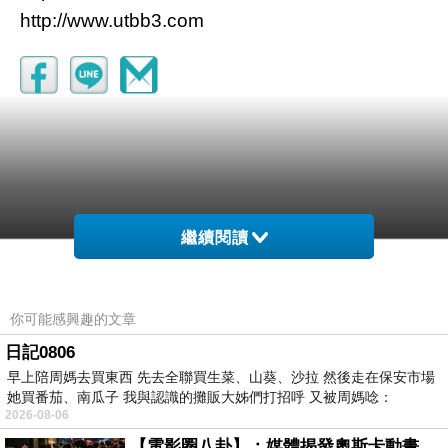
http://www.utbb3.com
繼續閱讀
日本藤素
你可能感興趣的文章
2019-12-30 20:28:27
日記0806
感謝分享!
早上陪周媽去買東西 先去全聯買生菜、山葵、沙拉 然後走在保安市場
她買番茄、南瓜子 我與認識的攤販大姊們打招呼 又被周媽唸：
http://www.yyj.tw/
2026-08-06
【電影圈八卦】：媒體揭發奧斯卡動畫項目投票醜聞！好萊塢為什麼看不起動畫電影？