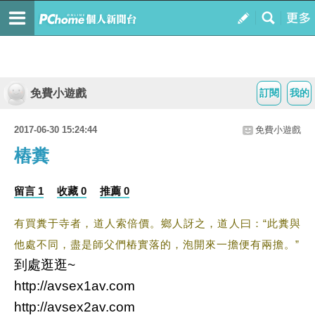
免費小遊戲
訂閱
我的
2017-06-30 15:24:44
免費小遊戲
樁糞
留言 1
收藏 0
推薦 0
有買糞于寺者，道人索倍價。鄉人訝之，道人曰：“此糞與
他處不同，盡是師父們樁實落的，泡開來一擔便有兩擔。”
到處逛逛~
http://avsex1av.com
http://avsex2av.com