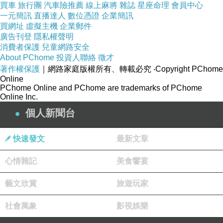
買車
旅行團
汽車險推薦
線上麻將
雜誌
星座命理
會員中心
果，增強現場觀眾的感官體驗。例如，想像一下
一元簡訊
直播達人
數位憑證
企業簡訊
買網址
虛擬主機
企業郵件
在一場搖滾音樂會中，一個巨大的LED電視牆背
廣告刊登
隱私權聲明
後呈現著動感十足的視頻和圖像，與音樂節奏同
消費者保護
兒童網路安全
步。這種視覺效果能夠增添音樂會的氛圍，使觀
About PChome
投資人聯絡
徵才
著作權保護
｜網路家庭版權所有、轉載必究
‧Copyright PChome
眾更加投入，為他們帶來難以忘懷的感官體驗。
Online
除了商業和娛樂領域，LED電視牆還在教育、控
PChome Online and PChome are trademarks of PChome
Online Inc.
制室和體育場館等領域中得到廣泛應用。在教育
個人新聞台
領域，LED電視牆可以作為互動學習工具，提供
豐富的教學內容，激發學生的學習興趣。在控制
快速發文
最新文章
室中，LED電視牆可以實時顯示各種監控數據和
心情雜記
美食饗宴
資訊，提供準確和清晰的圖像，以支援有效的決
策和操作。在體育場館中，巨大的
LED電視牆
可
藝文欣賞
旅遊玩家
以顯示比賽實況、重播和統計數據，提供精彩的
社會萬象
影視娛樂
觀賽體驗。
總而言之，LED電視牆作為一種先進的視覺技