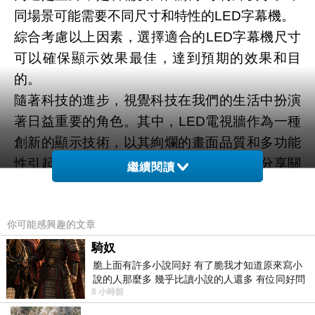
同場景可能需要不同尺寸和特性的LED字幕機。
綜合考慮以上因素，選擇適合的LED字幕機尺寸
可以確保顯示效果最佳，達到預期的效果和目
的。
隨著科技的進步，視覺科技在我們的生活中扮演
著日益重要的角色。其中，LED電視牆作為一種
創新的顯示技術，以其絢爛的畫面品質和多功能
性引起了廣泛關注。作為專家，我將與您分享關
繼續閱讀
於LED電視牆的知識，並透過實際的例子來展示
其在不同領域的應用和優勢。
你可能感興趣的文章
LED電視牆的主要特點是由數個LED模組組成的
大型顯示屏，每個模組都能夠獨立發光，形成一
騎奴
脆上面有許多小說同好 有了脆我才知道原來寫小
個無縫連接的顯示面。這種結構使得LED電視牆
說的人那麼多 幾乎比讀小說的人還多 有位同好問
能夠呈現出極高的亮度和對比度，同時具有廣視
8 小時前
了一個問題 她說為什麼高中文學獎的
角和色彩豐富度。這意味著觀眾可以從不同角度