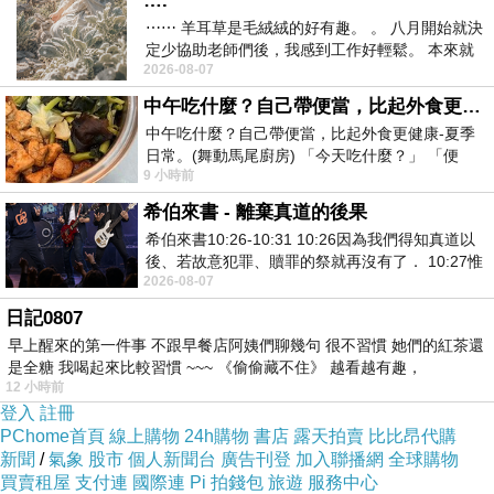
….
欣賞到清晰、鮮豔的圖像，使得LED電視牆在許
⋯⋯ 羊耳草是毛絨絨的好有趣。 。 八月開始就決
定少協助老師們後，我感到工作好輕鬆。 本來就
多應用場景中獲得廣泛的應用。
2026-08-07
不是我的工作啊。 真
舉個例子，商業廣告是LED電視牆的一個重要應
中午吃什麼？自己帶便當，比起外食更健康-夏季日常。(舞動馬尾廚房)
用領域。在商場、百貨公司或產品展示中心，我
中午吃什麼？自己帶便當，比起外食更健康-夏季
日常。(舞動馬尾廚房) 「今天吃什麼？」 「便
們經常可以看到巨大的LED電視牆用於展示各種
9 小時前
當？麵？還是炒飯？」 每天都在選擇
廣告內容。這些電視牆不僅能夠吸引觀眾的目
希伯來書 - 離棄真道的後果
光，還能夠透過高亮度和色彩的豐富度來呈現產
希伯來書10:26-10:31 10:26因為我們得知真道以
品的細節和特點。想像一下，一個知名時尚品牌
後、若故意犯罪、贖罪的祭就再沒有了． 10:27惟
2026-08-07
有戰懼等候審判和那燒滅眾敵人的烈火
在商場中使用LED電視牆展示其最新的時裝系
日記0807
列。通過鮮豔的色彩和流暢的動態效果，品牌能
早上醒來的第一件事 不跟早餐店阿姨們聊幾句 很不習慣 她們的紅茶還
夠吸引顧客的目光，展示出產品的獨特魅力，並
是全糖 我喝起來比較習慣 ~~~ 《偷偷藏不住》 越看越有趣，
12 小時前
提升品牌形象。
登入
註冊
此外，在娛樂領域，LED電視牆也發揮著重要的
PChome首頁
線上購物
24h購物
書店
露天拍賣
比比昂代購
作用。在音樂會、演唱會或大型活動中，一個巨
新聞
/
氣象
股市
個人新聞台
廣告刊登
加入聯播網
全球購物
買賣租屋
支付連
國際連
Pi 拍錢包
旅遊
服務中心
大的LED電視牆能夠營造出震撼人心的視覺效