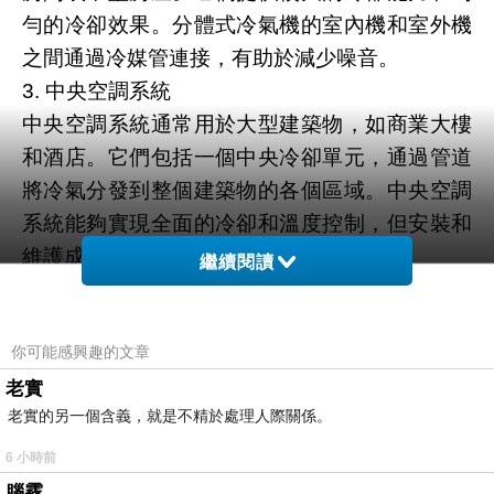
勻的冷卻效果。分體式冷氣機的室內機和室外機
之間通過冷媒管連接，有助於減少噪音。
3. 中央空調系統
中央空調系統通常用於大型建築物，如商業大樓
和酒店。它們包括一個中央冷卻單元，通過管道
將冷氣分發到整個建築物的各個區域。中央空調
系統能夠實現全面的冷卻和溫度控制，但安裝和
維護成本較高。
繼續閱讀
冷氣機的工作原理
瞭解冷氣機的工作原理有助於我們更好地使用它
你可能感興趣的文章
們，知道它們是如何實現冷卻的。以下是冷氣機
的工作原理簡介：
老實
老實的另一個含義，就是不精於處理人際關係。
冷氣機的工作原理基於熱泵循環，主要包括以下
步驟：
6 小時前
蒸發器： 冷氣機內的冷媒（通常是一種特殊的液
腦霧