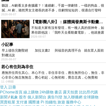
體）流經蒸發器，吸收室內空氣中的熱能，導致
聽說，AI劇看太多會腦霧？！連續劇，千篇一律劇情，一樣的狗血，很
膩...AI 劇，雖然男女主都長的差不多，但劇情短短的，很適合打發時
冷媒蒸發並變成氣體。
2026-08-07
壓縮機： 冷媒氣體被壓縮成高壓高溫的狀態，這
【電影圈八卦】：媒體揭發奧斯卡動畫項目投票醜聞！好萊塢為什麼看不起動畫電影？
使得冷媒內的熱量增加。
不知道大家有沒有發現，有一種人真的很神奇，如
果你跟他說：「我昨天去看動畫電影」，他就會露
冷卻管或冷卻卷： 高壓冷媒氣體流經冷卻管或冷
2026-08-07
出一種慈祥的微笑，然後問你是不是陪小
卻卷，將熱量釋放到外部環境。
小記事
膨脹閥： 高壓冷卻冷媒經過膨脹閥後，壓力降
早上禱告完翻聖經 加拉太書2 與福音的真理不合 就在眾人面前
低，冷媒變成低溫低壓的狀態。
對磯法說
2026-08-07
蒸發器（再次）： 低溫低壓的冷媒進入蒸發器，
若心有住則為非住
吸收室內空氣中的熱能，重復循環冷卻過程。
應無所住而生其心。本心不住，非住非非住，應生無所住心，無住，非
冷氣清洗
和維護
心非非心無念無無念，覺心初起，心無初相，覺念念真，心無覺相
11 小時前
保持冷氣機的清潔和定期維護對確保其高效運作
登入
註冊
至關重要。以下是一些
冷氣清洗
和維護的關鍵提
PChome首頁
線上購物
24h購物
書店
露天拍賣
比比昂代購
新聞
/
氣象
股市
個人新聞台
廣告刊登
加入聯播網
全球購物
示：
買賣租屋
支付連
國際連
Pi 拍錢包
旅遊
服務中心
定期更換空氣濾網： 空氣濾網能夠捕捉灰塵和污