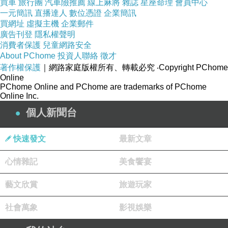
買車
旅行團
汽車險推薦
線上麻將
雜誌
星座命理
會員中心
染物，但隨著時間的推移，它們會變得堵塞。定
一元簡訊
直播達人
數位憑證
企業簡訊
買網址
虛擬主機
企業郵件
期檢查和更換濾網，以確保冷氣機的空氣流量保
廣告刊登
隱私權聲明
持良好。
消費者保護
兒童網路安全
About PChome
投資人聯絡
徵才
清潔蒸發器和冷卻卷： 定期清潔蒸發器和冷卻
著作權保護
｜網路家庭版權所有、轉載必究
‧Copyright PChome
卷，以防止灰塵和黴菌的積累。這可以改善空氣
Online
PChome Online and PChome are trademarks of PChome
質量並確保冷氣機的冷卻效率。
Online Inc.
檢查冷媒： 如果冷氣機出現冷卻效率下降的問
個人新聞台
題，可能需要檢查冷媒的充填情況。如果冷媒不
足，應由專業技術人員進行充填。
快速發文
最新文章
定期專業檢查： 建議定期請專業技術人員對冷氣
心情雜記
美食饗宴
機進行全面檢查和維護，以確保其長期穩定運
行。
藝文欣賞
旅遊玩家
在炎熱的夏天，一臺高效運作的冷氣機可以讓您
社會萬象
影視娛樂
的生活更加舒適。選擇合適的冷氣機，瞭解其工
作原理，並定期進行清潔和維護，將確保您始終