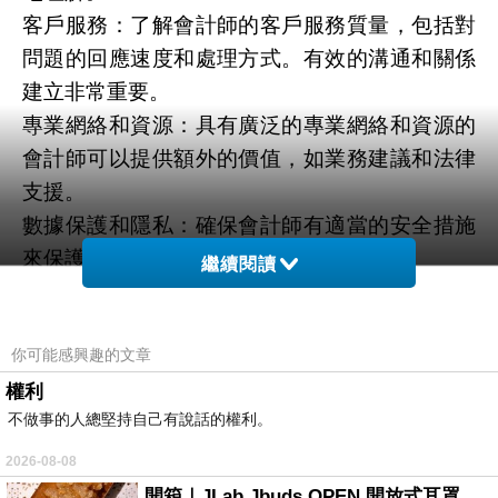
客戶服務：了解會計師的客戶服務質量，包括對
問題的回應速度和處理方式。有效的溝通和關係
建立非常重要。
專業網絡和資源：具有廣泛的專業網絡和資源的
會計師可以提供額外的價值，如業務建議和法律
支援。
數據保護和隱私：確保會計師有適當的安全措施
來保護您的敏感財務數據和隱私。
繼續閱讀
專業道德：確保會計師遵守專業道德規範，包括
保守客戶機密和保持高度誠信。
你可能感興趣的文章
總之，選擇一位值得信賴的會計師需要綜合考慮
這些
彰化會計師推薦
因素，以確保您的財務事務
權利
不做事的人總堅持自己有說話的權利。
處於專業和可靠的管理之下。
開公司是一個重大的決策，而找到一位可信賴的
2026-08-08
開公司推薦的顧問可以為您的創業之路提供寶貴
開箱｜JLab Jbuds OPEN 開放式耳罩藍牙耳機 - 設計美學，輕巧、透氣、環境音全物理達成！