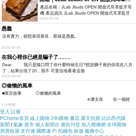
的支援。以下是一些有助於您找到適合的開公司
產品名稱：JLab Jbuds OPEN 開放式耳罩藍牙耳
機 產品資訊 JLab Jbuds OPEN 開放式耳罩藍牙
推薦的顧問的建議：
2026-08-08
耳機評語：非常有特色，值得喜愛美型工
確定需求： 在尋找顧問之前，先明確您的需求。
愚蠢
您需要財務、法律、市場營銷或其他特定領域的
沒有實力，卻想表現善良，那就是愚蠢。
協助嗎？
2026-08-08
尋找業界經驗： 選擇那些在您所在行業有豐富經
在我心裡你已經是騙子了........
驗的顧問，他們更瞭解相關挑戰和機會。
Dear: 我只是隨口問了你什麼時候生日?想說獅子座的你現在八月
詢問推薦： 請朋友、業界同行或其他企業主推薦
了，結果出現了20，我不 可置信地看著這個
2026-08-08
可信賴的顧問。口碑是選擇的關鍵。
◎偷懶的風車
參考案例： 詢問顧問是否能提供以前客戶的案
■寓言故事 ◎偷懶的風車
例，以瞭解他們的工作質量。
⊕潘文良 在一個經
5 小時前
常颳風的山丘上—&m
評估費用： 瞭解顧問的費用結構，確保其符合您
登入
註冊
的預算。
PChome首頁
線上購物
24h購物
書店
露天拍賣
比比昂代購
新聞
/
氣象
股市
個人新聞台
廣告刊登
加入聯播網
全球購物
合同條款： 在簽署合同之前，仔細檢查合同條
買賣租屋
支付連
國際連
Pi 拍錢包
旅遊
服務中心
款，包括服務內容、時間表和付款方式。