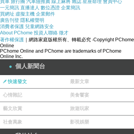
買車
旅行團
汽車險推薦
線上麻將
雜誌
星座命理
會員中心
溝通能力： 與潛在顧問保持開放溝通，確保您們
一元簡訊
直播達人
數位憑證
企業簡訊
買網址
虛擬主機
企業郵件
之間的溝通順暢。
廣告刊登
隱私權聲明
長期合作： 如果您預計需要長期支援，請確保顧
消費者保護
兒童網路安全
About PChome
投資人聯絡
徵才
問有提供相應的長期合作計劃。
著作權保護
｜網路家庭版權所有、轉載必究
‧Copyright PChome
保密協議： 討論保密協議以確保您的業務資訊得
Online
PChome Online and PChome are trademarks of PChome
到保護。
Online Inc.
直覺： 最後，相信自己的直覺。如果您感到不合
個人新聞台
適或不信任某位顧問，繼續尋找更合適的選擇。
這些建議有助於您找到一位可信賴的開公司推薦
快速發文
最新文章
的顧問，他們將成為您創業旅程中的重要合作夥
心情雜記
美食饗宴
伴，幫助您實現成功的開公司計劃。
要獲得當地
台北會計師推薦
，有幾個重要的因
藝文欣賞
旅遊玩家
素：
社會萬象
影視娛樂
首先，財務資料的整潔和準確性是關鍵。當您的
財務記錄有條不紊，且沒有錯誤時，會計師更容