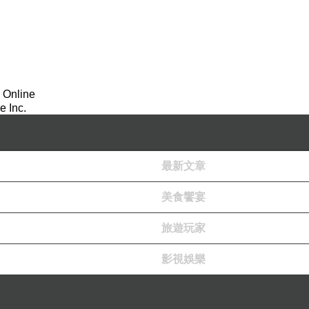
 Online
 Inc.
最新文章
美食饗宴
旅遊玩家
影視娛樂