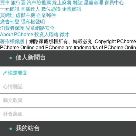
買車
旅行團
汽車險推薦
線上麻將
雜誌
星座命理
會員中心
一元簡訊
直播達人
數位憑證
企業簡訊
買網址
虛擬主機
企業郵件
廣告刊登
隱私權聲明
消費者保護
兒童網路安全
About PChome
投資人聯絡
徵才
著作權保護
｜網路家庭版權所有、轉載必究
‧Copyright PChome
PChome Online and PChome are trademarks of PChome Online
個人新聞台
快速發文
心情雜記
藝文欣賞
社會萬象
我的站台