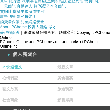
買車
旅行團
汽車險推薦
線上麻將
雜誌
星座命理
會員中心
總之，彩繪玻璃的豐富色彩是通過選擇不同的玻
一元簡訊
直播達人
數位憑證
企業簡訊
買網址
虛擬主機
企業郵件
璃片、使用專業的彩料以及巧妙的技巧來實現
廣告刊登
隱私權聲明
的。這些色彩為作品賦予了生動的視覺效果，同
消費者保護
兒童網路安全
About PChome
投資人聯絡
徵才
時也傳達了藝術家的情感和創意。
著作權保護
｜網路家庭版權所有、轉載必究
‧Copyright PChome
鑲嵌玻璃
作品常以其獨特的光和色彩而受人喜
Online
PChome Online and PChome are trademarks of PChome
愛，這種光和色彩的融合是如何在作品中展現的
Online Inc.
呢？
個人新聞台
鑲嵌玻璃作品在光線的照射下，散發出迷人的光
澤。玻璃材質的透明性讓光線能夠穿透，營造出
快速發文
最新文章
明亮且透徹的視覺效果。不同厚度和顏色的玻璃
心情雜記
美食饗宴
片會折射光線，形成柔和的色調變化。這種光的
表現使作品在不同的光照條件下呈現出獨特的美
藝文欣賞
旅遊玩家
感，時而明亮耀眼，時而柔和蒼涼。
社會萬象
影視娛樂
而色彩的運用則是
鑲嵌玻璃
作品的一大特點。藉
由不同色調的彩繪玻璃片，藝術家能夠創造出豐