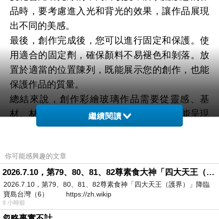
品時，要考慮進入光和背光的效果，讓作品展現
出不同的美感。
最後，創作完成後，您可以進行固定和保護。使
用適合的固定劑，確保顏料不易褪色和剝落。放
置於適當的位置陳列，既能展示您的創作，也能
保護作品的質量。
總結來說，創作彩繪玻璃作品需要從靈感、基
材、材料選擇到技法運用，每一個步驟都能呈現
繼續閱讀
出獨一無二的風采。通過不斷嘗試和創新，您可
以打造出令人驚艷的作品，展現您獨特的藝術魅
你可能感興趣的文章
力。
彩繪玻璃
是一種藝術形式，以其豐富多彩的色彩
2026.7.10，第79、80、81、82尊素食大神「四大天王（護界）」降臨寶島台灣（6）
2026.7.10，第79、80、81、82尊素食神「四大天王（護界）」降臨
而受到讚譽：
寶島台灣（6） https://zh.wikip
在彩繪玻璃的創作過程中，藝術家使用各種不同
9 小時前
顏色的玻璃片。這些玻璃片經過特殊的處理，使
忽略事實不計