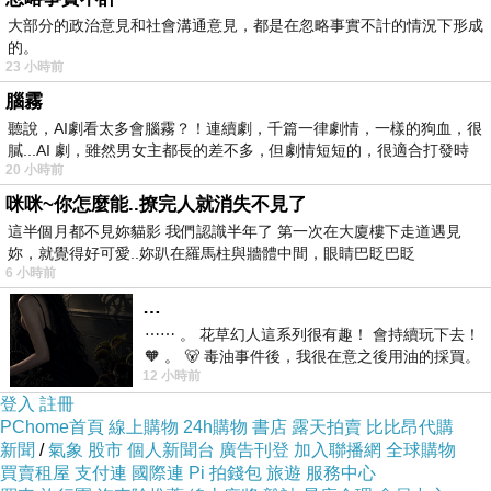
其具有不同的色調和透明度。
大部分的政治意見和社會溝通意見，都是在忽略事實不計的情況下形成
的。
藝術家可以根據需要選擇透明、半透明或不透明
23 小時前
的玻璃片。透明的玻璃片可以讓光線透過，營造
腦霧
出柔和的效果。而不透明的玻璃片則可以產生飽
聽說，AI劇看太多會腦霧？！連續劇，千篇一律劇情，一樣的狗血，很
膩...AI 劇，雖然男女主都長的差不多，但劇情短短的，很適合打發時
和的色彩效果。
20 小時前
在繪製彩繪圖案時，藝術家使用玻璃彩料，這些
咪咪~你怎麼能..撩完人就消失不見了
彩料具有高度的顏色純度和穩定性。他們可以通
這半個月都不見妳貓影 我們認識半年了 第一次在大廈樓下走道遇見
妳，就覺得好可愛..妳趴在羅馬柱與牆體中間，眼睛巴眨巴眨
過混合不同的彩料來創造出各種色彩，從溫暖的
6 小時前
紅色到冷靜的藍色，無所不能。
…
藝術家還利用透明玻璃的特性，通過將不同色彩
⋯⋯ 。 花草幻人這系列很有趣！ 會持續玩下去！
的玻璃片疊放在一起，創造出混合色彩的效果。
🧡 。 🐻 毒油事件後，我很在意之後用油的採買。
12 小時前
前天購買了我之前就很愛
這種技巧可以產生出豐富多彩的陰影和層次感。
登入
註冊
另一種常見的技巧是使用鉛或銅的邊框來分隔玻
PChome首頁
線上購物
24h購物
書店
露天拍賣
比比昂代購
新聞
/
氣象
股市
個人新聞台
廣告刊登
加入聯播網
全球購物
璃片，使不同色彩的玻璃能夠清晰地分隔開來，
買賣租屋
支付連
國際連
Pi 拍錢包
旅遊
服務中心
同時在交界處創造出獨特的紋理和效果。