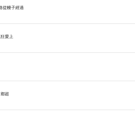
的路從幔子經過
瘋狂愛上
友都超