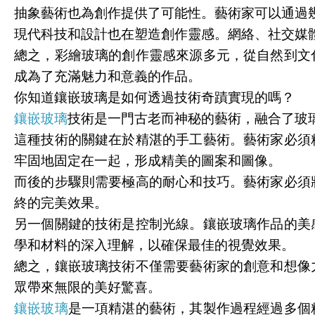
抽象藝術也為創作提供了可能性。藝術家可以通過
現代科技和設計也在塑造創作靈感。網絡、社交媒
總之，彩繪玻璃的創作靈感來源多元，從自然到文
成為了充滿魅力和意義的作品。
你知道鑲嵌玻璃是如何透過技術奇蹟實現的嗎？
鑲嵌玻璃
技術是一門古老而神秘的藝術，融合了玻
這種技術的關鍵在於精湛的手工藝術。藝術家必須
牢固地固定在一起，形成精美的圖案和圖像。
而後的步驟則需要極高的耐心和技巧。藝術家必須
終的完美效果。
另一個關鍵的技術是控制光線。鑲嵌玻璃作品的美
學和材料的深入理解，以確保最佳的視覺效果。
總之，鑲嵌玻璃技術不僅需要藝術家的創意和想像
眾帶來無限的美好驚喜。
鑲嵌玻璃
是一項精湛的藝術，其製作過程經過多個