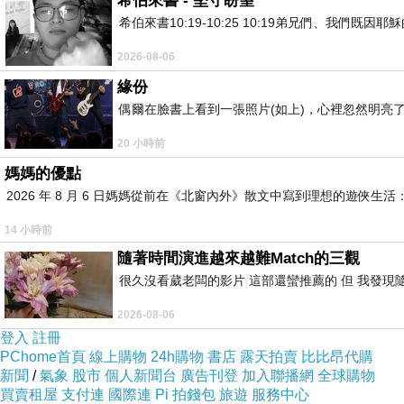
希伯來書 - 堅守盼望
希伯來書10:19-10:25 10:19弟兄們、我
來看這些精妙運用了色彩美學的彩繪裝潢
下一篇：
2026-08-06
緣份
偶爾在臉書上看到一張照片(如上)，心裡忽然明亮
20 小時前
媽媽的優點
2026 年 8 月 6 日媽媽從前在《北窗內外》散文中寫到理想的遊
14 小時前
隨著時間演進越來越難Match的三觀
很久沒看葳老闆的影片 這部還蠻推薦的 但 我發現
2026-08-06
登入
註冊
PChome首頁
線上購物
24h購物
書店
露天拍賣
比比昂代購
新聞
/
氣象
股市
個人新聞台
廣告刊登
加入聯播網
全球購物
買賣租屋
支付連
國際連
Pi 拍錢包
旅遊
服務中心