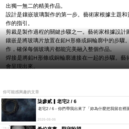
出獨一無二的精美作品。
設計是鑲嵌玻璃製作的第一步。藝術家根據主題和
作的指引。
剪裁是製作過程的關鍵步驟之一。藝術家根據設計
鑲嵌是將玻璃片放置在鉛H形條或銅輪廓中的步驟
作，確保每個玻璃片都能完美融入整個作品。
焊接是將鉛H形條或銅輪廓連接在一起的步驟。藝
會呈現出來。
最後一步是修飾，藝術家會對作品進行仔細檢查，
作品呈現出最佳的效果。
經過這一系列的步驟，一件精美的鑲嵌玻璃作品就
你可能感興趣的文章
柒參貳▎老宅2 / 6
老宅2 / 6 - 你們帶我出來了「妳為什麼把我
2026-08-06
讓我來介紹這些精妙用了富有層次的複雜工藝！
上一篇：