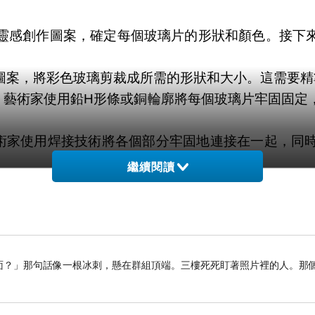
靈感創作圖案，確定每個玻璃片的形狀和顏色。接下
圖案，將彩色玻璃剪裁成所需的形狀和大小。這需要精
。藝術家使用鉛H形條或銅輪廓將每個玻璃片牢固固定
術家使用焊接技術將各個部分牢固地連接在一起，同
繼續閱讀
確保玻璃片的鑲嵌處沒有瑕疵，並進行必要的調整和
完成了。整個製作過程需要藝術家的專業技巧和耐心，
留在裡面？」那句話像一根冰刺，懸在群組頂端。三樓死死盯著照片裡的人。那