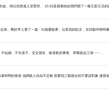
們既因耶穌的血、得以坦然進入至聖所、 10:20是藉着他給我們開了一條又新又活
了起來。剛好早上看了一篇「白痴愛做夢」台長寫的貼文，在回顧年輕時
俠生活：不結婚、不生孩子、交女朋友、做喜歡的事業、單獨遊走江湖⋯⋯，
隨著時間的推進 強調個人自由不忍耐 想要找三觀接近的不要說對象 連朋