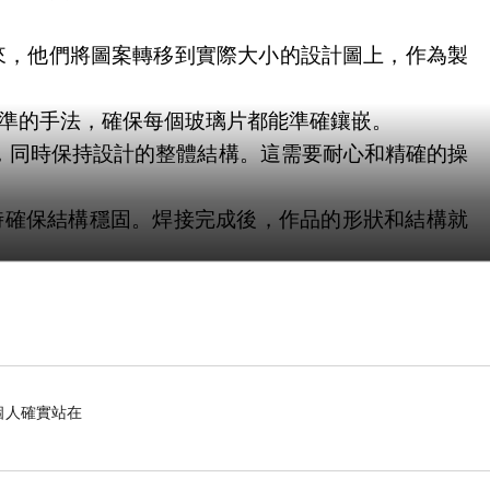
來，他們將圖案轉移到實際大小的設計圖上，作為製
準的手法，確保每個玻璃片都能準確鑲嵌。
，同時保持設計的整體結構。這需要耐心和精確的操
時確保結構穩固。焊接完成後，作品的形狀和結構就
修飾。這包括清潔、拋光和塗上保護膠漆等步驟，使
每一個細節都能展現出他們的匠心和創意。
個人確實站在