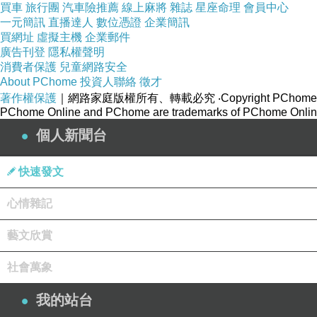
買車
旅行團
汽車險推薦
線上麻將
雜誌
星座命理
會員中心
一元簡訊
直播達人
數位憑證
企業簡訊
買網址
虛擬主機
企業郵件
廣告刊登
隱私權聲明
消費者保護
兒童網路安全
About PChome
投資人聯絡
徵才
著作權保護
｜網路家庭版權所有、轉載必究
‧Copyright PChome
PChome Online and PChome are trademarks of PChome Online
個人新聞台
快速發文
心情雜記
藝文欣賞
社會萬象
我的站台