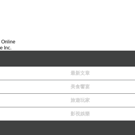
 Online
 Inc.
最新文章
美食饗宴
旅遊玩家
影視娛樂