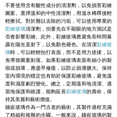
不要使用含有酸性成分的清潔劑，以免損害彩繪
圖案。選擇溫和的中性清潔劑，用溫水稀釋後輕
輕擦拭。對於難以去除的污垢，可以使用專業的
彩繪玻璃
清潔劑，但要先在不顯眼的地方測試是
否會影響彩繪。此外，彩繪玻璃應避免長時間暴
露在陽光直射下，以免顏色褪色。在清潔
彩繪玻
璃
時，可以輕輕拍打表面，而不是用力搓揉，以
免導致圖案剝落。如果彩繪玻璃表面有細小的裂
痕或損壞，應盡早修復，以防止損壞擴大。保持
室內環境的穩定也有助於保護彩繪玻璃，避免溫
度和濕度劇烈變化。總之，定期溫和地清潔、適
當地保護和維護，能夠延長
彩繪玻璃
的壽命，保
持其美麗和藝術價值。
鑲嵌玻璃作為一門古老的藝術，其製作過程充滿
了精細和複雜的步驟。一般來說，鑲嵌玻璃的製