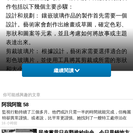
作包括以下幾個主要步驟：
設計和規劃： 鑲嵌玻璃作品的製作首先需要一個
設計。藝術家會創作出繪畫或草圖，確定色彩、
形狀和圖案等元素，並且考慮如何將故事或主題
表達出來。
剪裁玻璃片： 根據設計，藝術家需要選擇適合的
彩色玻璃片，並使用工具將其剪裁成所需的形狀
和大小。這需要精確的手藝和經驗。
繼續閱讀
組合圖案： 將剪裁好的玻璃片按照設計的圖案進
行排列組合。通常使用鉛條來將玻璃片連接在一
你可能感興趣的文章
起，形成完整的圖案。
焊接和焊接： 鉛條需要被焊接在一起，確保玻璃
阿我阿龍 58
監視行動持續了三個多月。他們或許只需一半的時間就能完成，但梅麗
片穩固地固定在位置上。焊接也可以增加作品的
特卻異常謹慎。或者說，比平常更謹慎。她找到了一艘特工處停泊在
穩定性和耐久性。
16 小時前
添加細節： 在完成基本結構後，藝術家可能會添
民進黨昔日在野推給中央，今日甩鍋地方