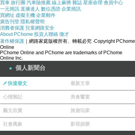
買車
旅行團
汽車險推薦
線上麻將
雜誌
星座命理
會員中心
彩繪玻璃窯，這種窯能夠精準控制溫度和烘烤時
一元簡訊
直播達人
數位憑證
企業簡訊
買網址
虛擬主機
企業郵件
間，確保作品的質量。烘烤後，需要等待作品冷
廣告刊登
隱私權聲明
卻，避免熱度對玻璃造成損害。
消費者保護
兒童網路安全
About PChome
投資人聯絡
徵才
固化是確保彩繪玻璃作品持久耐用的重要步驟。
著作權保護
｜網路家庭版權所有、轉載必究
‧Copyright PChome
通常使用紫外線燈來進行固化，這能夠快速硬化
Online
PChome Online and PChome are trademarks of PChome
顏料，使其緊密附著在玻璃上。此外，也可以選
Online Inc.
擇自然固化，讓作品在室溫下逐漸固化，但這需
個人新聞台
要較長的時間。不管使用哪種固化方式，確保作
品完全固化後，才能確保其耐久性和質量。
快速發文
最新文章
在進行烘烤和固化的過程中，記得仔細遵循顏料
心情雜記
美食饗宴
和玻璃的使用說明，以確保作品能夠達到最佳效
果並持久保存。
藝文欣賞
旅遊玩家
社會萬象
影視娛樂