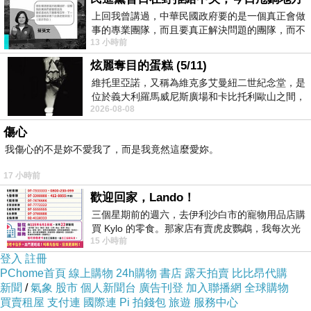
加額外的細節，如裝飾性的玻璃片、琺瑯彩飾
上回我曾講過，中華民國政府要的是一個真正會做
事的專業團隊，而且要真正解決問題的團隊，而不
等，以增加作品的豐富度和層次感。
13 小時前
是只會到處甩鍋的雙標團隊，最近民進黨
打磨和清潔： 完成作品後，進行打磨和清潔，確
炫麗奪目的蛋糕 (5/11)
保玻璃表面光滑無瑕，色彩明亮。
維托里亞諾，又稱為維克多艾曼紐二世紀念堂，是
位於義大利羅馬威尼斯廣場和卡比托利歐山之間，
安裝和展示： 最後一步是將鑲嵌玻璃作品安裝在
2026-08-08
用以紀念統一義大利統一後的的第一位國
適當的位置，通常是窗戶、門或壁畫上，以便觀
傷心
賞。作品的展示環境也需要考慮，以保護和展示
我傷心的不是妳不愛我了，而是我竟然這麼愛妳。
其美麗。
17 小時前
整個製作過程需要藝術家的專業技能、耐心和創
歡迎回家，Lando！
意。每一個步驟都是精心設計和精確操作的結
三個星期前的週六，去伊利沙白市的寵物用品店購
果，呈現出一件獨特而美麗的鑲嵌玻璃藝術品。
買 Kylo 的零食。那家店有賣虎皮鸚鵡，我每次光
15 小時前
顧都會去看一下。他們偶爾會引進 C
彩繪玻璃創作完成後，烘烤與固化是關鍵步驟。
登入
註冊
烘烤的方式有幾種選擇，其中一種是使用家用烤
PChome首頁
線上購物
24h購物
書店
露天拍賣
比比昂代購
箱，設定適當的溫度和時間進行烘烤，確保顏料
新聞
/
氣象
股市
個人新聞台
廣告刊登
加入聯播網
全球購物
買賣租屋
支付連
國際連
Pi 拍錢包
旅遊
服務中心
能夠固定在玻璃上。另一種方式則是使用專業的