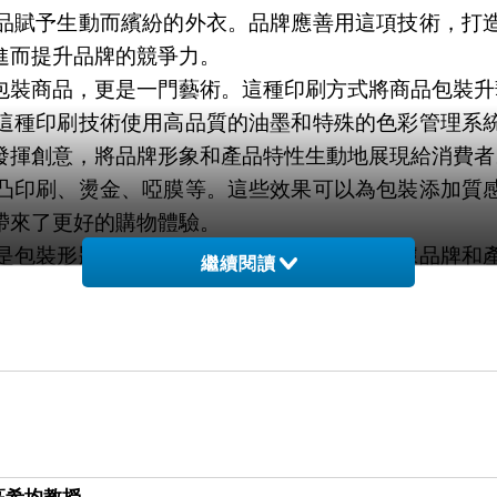
品賦予生動而繽紛的外衣。品牌應善用這項技術，打
進而提升品牌的競爭力。
包裝商品，更是一門藝術。這種印刷方式將商品包裝升
這種印刷技術使用高品質的油墨和特殊的色彩管理系
發揮創意，將品牌形象和產品特性生動地展現給消費者
凸印刷、燙金、啞膜等。這些效果可以為包裝添加質
帶來了更好的購物體驗。
是包裝形狀、尺寸還是設計風格，都可以根據品牌和
繼續閱讀
過包裝來講述自己的故事，與消費者建立情感聯繫。
。一個獨特且令人難以忘懷的包裝設計可以使品牌在
。
一種藝術形式。它將包裝提升到了一個新的層次，賦
一顆明珠，為商品注入了更多的價值和魅力。