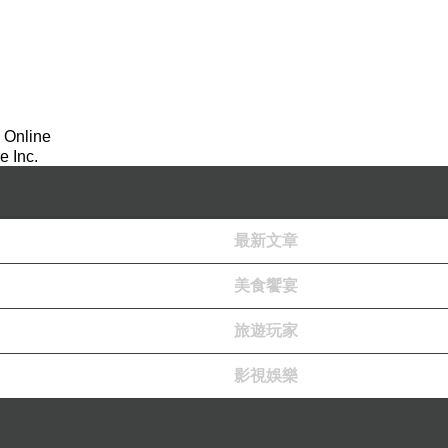
 Online
 Inc.
最新文章
美食饗宴
旅遊玩家
影視娛樂