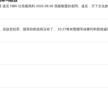
高希均教授
 HBR 社長楊瑪利 2026.08.06 我最敬愛的老闆、遠見．天下文
知真道以後、若故意犯罪、贖罪的祭就再沒有了． 10:27惟有戰懼等候審判和那燒
 tx
rview of the subject. It’s useful for beginners. https://www.ali