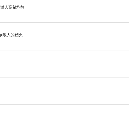
化創辦人高希均教
滅眾敵人的烈火
gnedwealthadv.com/