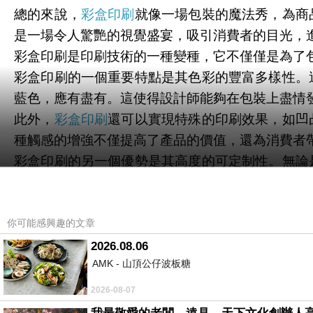
總的來說，
彩盒印刷
就像一場包裝的魔法秀，為商
是一場令人驚艷的視覺盛宴，吸引消費者的目光，
彩盒印刷是印刷技術的一種變種，它不僅僅是為了
彩盒印刷的一個重要特點是其色彩的豐富多樣性。
藍色，應有盡有。這使得設計師能夠在包裝上盡情
此外，
彩盒印刷
還可以實現特殊的印刷效果，如凹
種觸感的增強不僅提高了產品的價值，還為消費者
彩盒印刷的另一個優勢是其高度的可定制性。無論
一無二的，能夠吸引目標受眾的目光。品牌可以通
最後，彩盒印刷對於品牌識別和市場競爭至關重要
品牌的包裝時，他們更有可能選擇這個品牌的產品
你可能感興趣的文章
總而言之，彩盒印刷不僅僅是一種印刷技術，更是
2026.08.06
AMK - 山頂公仔波板糖
感效果、可定制性和品牌識別性使其成為包裝界的
2026-08-07