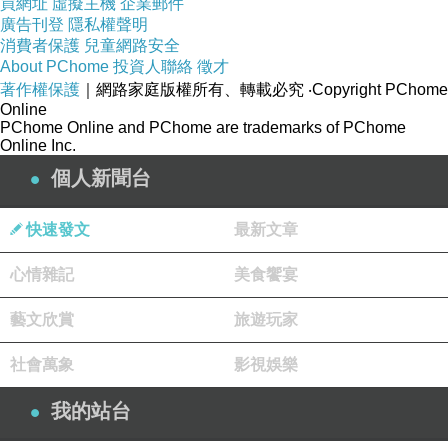
買網址
虛擬主機
企業郵件
廣告刊登
保護數據，確保其不會永遠消失。
隱私權聲明
消費者保護
兒童網路安全
在這個數位時代，硬碟扮演著不可或缺的角色，
About PChome
投資人聯絡
徵才
成為了數據的重要守護者。首先，硬碟被廣泛用
著作權保護
｜網路家庭版權所有、轉載必究
‧Copyright PChome
Online
於個人電腦和家庭娛樂系統中，用於儲存各種數
PChome Online and PChome are trademarks of PChome
據，包括照片、音樂、視頻等。人們依賴硬碟來
Online Inc.
保存珍貴的回憶和重要的文件。其次，企業和組
個人新聞台
織使用大容量硬碟來處理龐大的數據量，包括客
快速發文
最新文章
戶資料、財務報表、業務文件等。然而，硬碟故
障是無法避免的問題，它可能導致數據的損失或
心情雜記
美食饗宴
無法訪問。在這種情況下，硬碟救援服務就變得
藝文欣賞
旅遊玩家
至關重要。硬碟救援是一項專業的技術服務，通
過專業設備和技術手段來從受損或故障的硬碟中
社會萬象
影視娛樂
恢復丟失的數據。這需要專業的知識和經驗，以
我的站台
確保數據能夠完整和安全地恢復。總的來說，硬
碟在數位時代扮演著關鍵的角色，它不僅用於儲