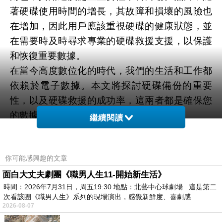
著硬碟使用時間的增長，其故障和損壞的風險也
在增加，因此用戶應該重視硬碟的健康狀態，並
在需要時及時尋求專業的硬碟救援支援，以保護
和恢復重要數據。
在當今高度數位化的時代，我們的生活和工作都
依賴於電子數據。本文將探討硬碟備份的重要
性，以及硬碟救援的成功率，這兩者都是確保您
的數據安全的重要保護措施。
繼續閱讀
硬碟備份的重要性
硬碟備份好比是數據的後備，能夠保護您免受意
你可能感興趣的文章
外數據損失的影響。當電腦硬碟遭受硬體故障、
病毒攻擊或誤刪檔案時，正確的備份可以快速還
面白大丈夫劇團《職男人生11-開始新生活》
時間：2026年7月31日，周五19:30 地點：北藝中心球劇場 這是第二
原重要資料，防止永久損失。對於個人用戶而
次看該團《職男人生》系列的現場演出，感覺新鮮度、喜劇感
言，這包括家庭照片、個人檔案等珍貴數據；對
2026-08-07
於企業則關乎業務運營的連續性、客戶數據的保
….