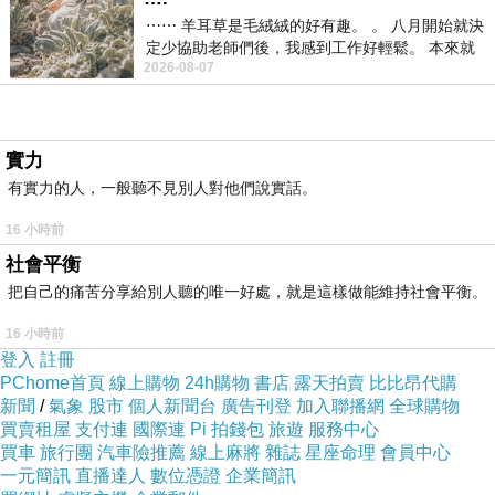
護，以及法律合規性。總之，硬碟備份是確保數
⋯⋯ 羊耳草是毛絨絨的好有趣。 。 八月開始就決
定少協助老師們後，我感到工作好輕鬆。 本來就
據不會遺失的首要步驟。
2026-08-07
不是我的工作啊。 真
硬碟救援
的成功率
儘管我們進行備份，但有時仍難免硬碟損壞或數
據遺失的情況。這時，硬碟救援服務變得非常關
實力
有實力的人，一般聽不見別人對他們說實話。
鍵。硬碟救援專業人員擁有高度專業的技術和專
用設備，能夠從損壞的硬碟中恢復數據。然而，
16 小時前
成功率受多種因素影響，包括損壞的程度、數據
社會平衡
的檔案類型、操作系統等。對於簡單情況，如檔
把自己的痛苦分享給別人聽的唯一好處，就是這樣做能維持社會平衡。
案刪除或格式化，成功率較高。但在硬碟硬體故
16 小時前
障或極端損壞的情況下，成功率可能較低。
登入
註冊
PChome首頁
線上購物
24h購物
書店
露天拍賣
比比昂代購
總結，硬碟備份和硬碟救援是保護數據的重要環
新聞
/
氣象
股市
個人新聞台
廣告刊登
加入聯播網
全球購物
節。硬碟備份有助於預防大多數數據損失情況，
買賣租屋
支付連
國際連
Pi 拍錢包
旅遊
服務中心
買車
旅行團
汽車險推薦
線上麻將
雜誌
星座命理
會員中心
而
硬碟救援
提供了最後的機會來恢復重要數據。
一元簡訊
直播達人
數位憑證
企業簡訊
只有深刻認識這兩者的重要性，我們才能更好地