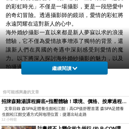
的彩虹時光」不僅是一場攝影，更是一段戀愛中
的奇幻冒險。透過攝影師的鏡頭，愛情的彩虹將
永遠閃耀在這對新人的心中。
海外婚紗攝影一直以來都是新人夢寐以求的浪漫
體驗，它不僅為愛情故事增添了獨特的背景，還
讓新人們在異國的奇遇中深刻感受到愛情的魔
力。以下將深入探討海外婚紗攝影的魅力，以及
拍攝過程中的浪漫情感。
繼續閱讀
壯觀的拍攝場景
選擇海外婚紗攝影，新人們有機會在異國的絕美
你可能感興趣的文章
場景中留下最美的回憶。無論是陽光灑在金色沙
灘上、古老城堡的陰影下、山脈的青翠中，還是
招牌森雞湯課程腳底+指壓體驗！環境、價格、按摩過程全紀錄，森SPA足體養生館松江館最新價格表
文章目錄 森SPA足體養生館松江館：高CP值舒壓首選 森SPA足體養
異國城市的繁華街頭，每個場景都賦予照片獨特
生館松江館交通方式與地理位置：捷運出站走路
的魅力和情感。
12 小時前
愛情的高潮時刻
計畫趕不上變化的九州行 (8) B-CON環球塔