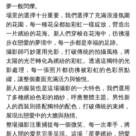
夢一般閃爍。
場景的選擇十分重要，我們選擇了充滿浪漫氛圍
的花園，每一種花朵都如彩虹一樣綻放，營造出
一片繽紛的花海。新人們穿梭在花海中，彷彿漫
步在戀愛的夢境中，每一步都是幸福的足跡。
攝影師巧妙運用光影，打破傳統的拍攝風格，將
太陽的光芒轉化為繽紛的彩虹。透過這獨特的光
影處理，每一張照片都彷彿被彩虹的色彩所點
綴，讓整個畫面充滿活力與愉悅。
新人的服裝也是這場攝影的一大特色，我們選用
了多種繽紛色彩的婚紗，呼應整體主題。男性新
人的西裝則搭配獨特的配色，打破傳統的束縛，
展現出戀愛中的大膽與熱情。
整場攝影注重捕捉每一個微笑、每一次牽手，將
新人間的愛意完美呈現。這場「星夢繽紛．戀愛