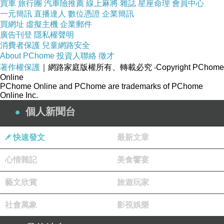
買車
旅行團
汽車險推薦
線上麻將
雜誌
星座命理
會員中心
充分利用每個場景。
一元簡訊
直播達人
數位憑證
企業簡訊
買網址
虛擬主機
企業郵件
總之，海外婚紗攝影是一場浪漫的奇遇，讓愛情
廣告刊登
隱私權聲明
在異國的風景和文化中綻放。這樣的經歷和照片
消費者保護
兒童網路安全
About PChome
投資人聯絡
徵才
將成為新人一生中最美麗的回憶之一，仿佛是愛
著作權保護
｜網路家庭版權所有、轉載必究
‧Copyright PChome
情在異國之旅中奏響的浪漫交響樂。
Online
PChome Online and PChome are trademarks of PChome
婚紗照和婚紗攝影是許多新人在婚禮準備中所關
Online Inc.
注的兩個重要方面，但它們之間有哪些區別呢？
個人新聞台
讓我們來看看它們的不同之處：
婚紗照：
快速發文
最新文章
時機不同： 婚紗照通常在婚禮前的幾個月拍攝，
心情雜記
美食饗宴
讓新人能夠提前享受拍攝的過程，並在婚禮當日
使用這些照片。
藝文欣賞
旅遊玩家
場景和服裝： 拍攝婚紗照時，會事先選擇場景和
社會萬象
影視娛樂
佈置，並特別注重新人的婚紗和禮服，以展示他
們的愛情故事。