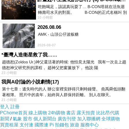
海外婚紗攝影不僅僅捕捉婚禮當天的瞬間，還包
吃飽喝足，該認真玩耍了… B-CON塔就在活魚迴
轉壽司水天的對面。 B-CON的正式名稱叫 別
括婚禮前或婚禮後的拍攝。這些時刻充滿了愛情
10 小時前
的高潮，新人們可以更深刻地紀念他們的愛情故
2026.08.06
事，這些照片將成為一生中最珍貴的回憶。
AMK - 山頂公仔波板糖
跨足異國文化的體驗
2026-08-07
選擇
海外婚紗
攝影，同時也是一次文化的體驗。
*臺灣人造衛星救了我……
新人們有機會參與當地的婚禮儀式或慶典，深入
趙德恕(Zoldos Ur.)神父還活著的時候: 他怕見太陽光 我有一次去上趙
體驗異國文化和傳統。這樣的文化交流不僅豐富
德恕神父研究所的課程， 趙神父把窗簾放下， 他說:陽
23 小時前
了新人的經歷，也為照片增添了獨特的情感和故
我與AI討論的小說劇情(17)
事性。
第十七章：遺失時代的人 辦公室裡安靜得只剩時鐘聲。 堯禹舜低頭翻
要成功完成
海外婚紗
攝影，需要精心的計劃和專
著相簿。 照片中的袁年，始終與人群保持距離。 別人在聊天。
21 小時前
業的攝影團隊。首先，選擇一個合適的目的地，
登入
註冊
確保風景和季節適合拍攝。其次，找到當地的專
PChome首頁
線上購物
24h購物
書店
露天拍賣
比比昂代購
新聞
業攝影師，他們熟悉當地環境，能夠捕捉到最美
/
氣象
股市
個人新聞台
廣告刊登
加入聯播網
全球購物
買賣租屋
支付連
國際連
Pi 拍錢包
旅遊
服務中心
的瞬間。最後，確保有足夠的時間來完成拍攝，