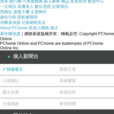
買車
旅行團
汽車險推薦
線上麻將
雜誌
星座命理
會員中心
管利率較低，但借款人仍應確保按時還款，以避
一元簡訊
直播達人
數位憑證
企業簡訊
買網址
虛擬主機
企業郵件
免產生額外的利息費用。
廣告刊登
隱私權聲明
總之，機車抵押借款是一種快速獲得現金的便利
消費者保護
兒童網路安全
About PChome
投資人聯絡
徵才
方式，尤其適用於需要緊急資金的情況。然而，
著作權保護
｜網路家庭版權所有、轉載必究
‧Copyright PChome
借款人應謹慎評估自己的財務狀況，並確保能夠
Online
PChome Online and PChome are trademarks of PChome
按時履行還款義務，以免造成不必要的財務壓
Online Inc.
力。
個人新聞台
隨著現代生活節奏的加快，人們對於快速獲得現
金的需求日益增加。在這種情況下，機車借款作
快速發文
最新文章
為一種當地當鋪提供的金融工具，獲得了廣泛關
心情雜記
美食饗宴
注。本文將深入探討機車借款的內容，並解釋當
地當鋪在其中的角色。
藝文欣賞
旅遊玩家
機車借款的核心概念
社會萬象
影視娛樂
機車借款是一種以機車作為抵押品的借款方式，
其主要特點包括：