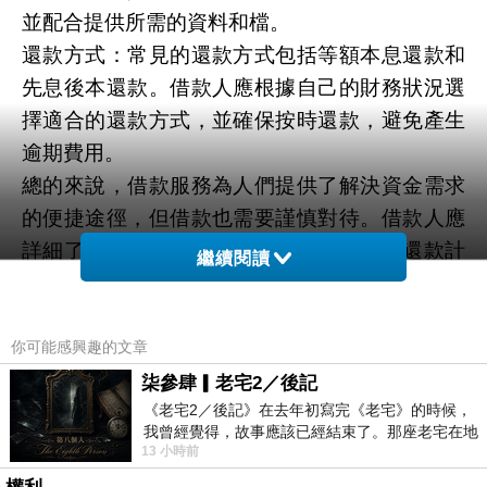
並配合提供所需的資料和檔。
還款方式：常見的還款方式包括等額本息還款和
先息後本還款。借款人應根據自己的財務狀況選
擇適合的還款方式，並確保按時還款，避免產生
逾期費用。
總的來說，借款服務為人們提供了解決資金需求
的便捷途徑，但借款也需要謹慎對待。借款人應
詳細了解貸款條件和相關費用，合理規劃還款計
繼續閱讀
劃，確保個人財務健康。
在當地，許多人在經濟緊迫時考慮借款，而機車
抵押借款已成為一種受歡迎的選擇。這種借款方
你可能感興趣的文章
式不僅可以快速獲取所需的現金，而且利率相對
柒參肆▎老宅2／後記
《老宅2／後記》在去年初寫完《老宅》的時候，
較低。以下將介紹在
台中機車借款
的詳細方式及
我曾經覺得，故事應該已經結束了。那座老宅在地
相關利率。
13 小時前
震中倒塌，七個人終於離開那片黑暗，
借款方式：