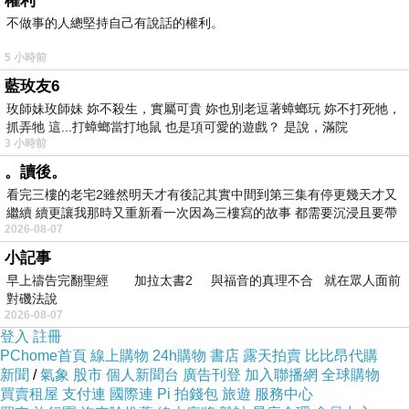
權利
填寫申請表： 借款人需前往當地的銀行或貸款公
不做事的人總堅持自己有說話的權利。
司填寫機車抵押借款申請表，並提供相關的身份
5 小時前
證明和機車所有權證明檔。
藍玫友6
機車評估： 金融機構將安排專業的機車評估師對
玫師妹玫師妹 妳不殺生，實屬可貴 妳也別老逗著蟑螂玩 妳不打死牠，
抓弄牠 這...打蟑螂當打地鼠 也是項可愛的遊戲？ 是說，滿院
機車進行評估，以確定其實際價值。
3 小時前
確定借款金額： 根據機車的評估價值和借款人的
。讀後。
信用狀況，金融機構將確定借款金額。
看完三樓的老宅2雖然明天才有後記其實中間到第三集有停更幾天才又
簽署合同： 借款人與金融機構簽署機車抵押借款
繼續 續更讓我那時又重新看一次因為三樓寫的故事 都需要沉浸且要帶
2026-08-07
有
合同，確定借款金額、利率、還款期限等借款條
小記事
款。
早上禱告完翻聖經 加拉太書2 與福音的真理不合 就在眾人面前
取得資金： 在簽署合同後，借款人即可領取借款
對磯法說
2026-08-07
款項，用於應對急需現金的情況。
登入
註冊
利率：
PChome首頁
線上購物
24h購物
書店
露天拍賣
比比昂代購
新聞
機車抵押借款的利率相對較低，一般會根據借款
/
氣象
股市
個人新聞台
廣告刊登
加入聯播網
全球購物
買賣租屋
支付連
國際連
Pi 拍錢包
旅遊
服務中心
金額、還款期限以及借款人的信用狀況而定。儘