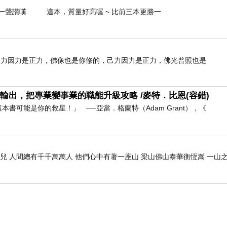
工廠可以通過條碼掃描器對原材料和成品進行標識，
是一聲讚嘆 這本，質量好高喔 ~ 比前三本更勝一
生產效率和產品質量。
在數字化時代發揮著越來越重要的作用。它不僅提高
碼掃描器將在商業領域中發揮越來越大的作用。
己力因力是正力，佛像也是你修的，己力因力是正力，佛光普照也是
輸出，把專業變事業的職能升級攻略 /麥特．比恩(容錯)
書可能是你的救星！」 ──亞當．格蘭特（Adam Grant），《
方便！
兒 人間總有千千萬萬人 他們心中有著一座山 梁山佛山泰華衡恆嵩 一山