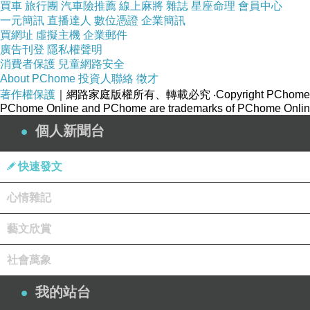
買車
旅行團
汽車險推薦
線上麻將
雜誌
星座命理
會員中心
一元簡訊
直播達人
數位憑證
企業簡訊
買網址
虛擬主機
企業郵件
廣告刊登
隱私權聲明
消費者保護
兒童網路安全
About PChome
投資人聯絡
徵才
著作權保護
｜網路家庭版權所有、轉載必究
‧Copyright PChome
PChome Online and PChome are trademarks of PChome Online
個人新聞台
快速發文
心情雜記
藝文欣賞
社會萬象
我的站台