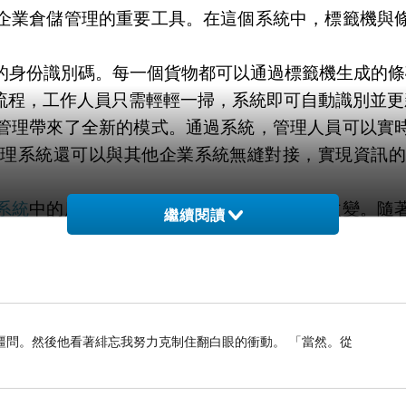
企業倉儲管理的重要工具。在這個系統中，標籤機與
的身份識別碼。每一個貨物都可以通過標籤機生成的條
流程，工作人員只需輕輕一掃，系統即可自動識別並更
管理帶來了全新的模式。通過系統，管理人員可以實
管理系統還可以與其他企業系統無縫對接，實現資訊的
系統
中的應用對於倉儲管理帶來了革命性的改變。隨
繼續閱讀
夠快速準確地讀取條碼上的資訊，從而幫助企業實現
有著重要的地位和作用。
顧客在結賬時，只需將商品的條碼放在掃描器前，系
疆問。然後他看著緋忘我努力克制住翻白眼的衝動。 「當然。從
庫存管理、商品追蹤等功能，有助於優化庫存結構，提
物的重要角色。在倉庫操作過程中，工作人員可以通
司機和物流人員也可以通過條碼掃描器對貨物進行跟蹤