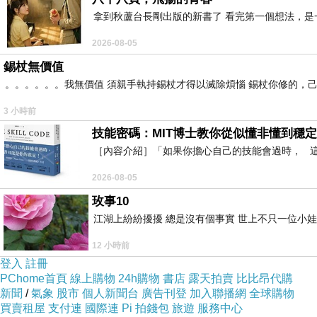
在製造業中，條碼掃描器被廣泛應用於生產線上。
拿到秋蘆台長剛出版的新書了 看完第一個想法，
還可以幫助企業實現生產計劃的調整和優化，提高
2026-08-05
總的來說，條碼掃描器作為一種重要的商業利器，
錫杖無價值
商機和競爭優勢。隨著技術的不斷發展和應用，條
。。。。。。我無價值 須親手執持錫杖才得以滅除煩惱 錫杖你修的，
3 小時前
技能密碼：MIT博士教你從似懂非懂到穩定
［內容介紹］「如果你擔心自己的技能會過時， 這本
設備購買，輔助必備？智慧標籤機配合結帳！快速又
上一篇：
2026-08-05
產品結帳更快更方便？標籤！便利生活！
下一篇：
玫事10
江湖上紛紛擾擾 總是沒有個事實 世上不只一位小娃
12 小時前
登入
註冊
PChome首頁
線上購物
24h購物
書店
露天拍賣
比比昂代購
新聞
/
氣象
股市
個人新聞台
廣告刊登
加入聯播網
全球購物
買賣租屋
支付連
國際連
Pi 拍錢包
旅遊
服務中心