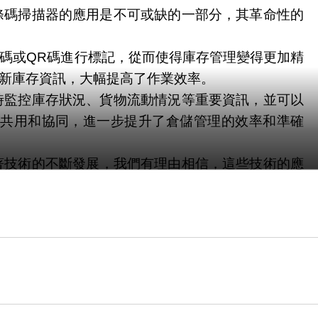
條碼掃描器的應用是不可或缺的一部分，其革命性的
碼或QR碼進行標記，從而使得庫存管理變得更加精
新庫存資訊，大幅提高了作業效率。
時監控庫存狀況、貨物流動情況等重要資訊，並可以
共用和協同，進一步提升了倉儲管理的效率和準確
著技術的不斷發展，我們有理由相信，這些技術的應
數字化管理和自動化流程。條碼掃描器的應用範圍非
統即可自動識別商品資訊，計算總價格，極大地提高
高庫存周轉率。
過條碼掃描器對貨物進行標記和記錄，從而實現貨物
，確保貨物的安全運送和準時到達。