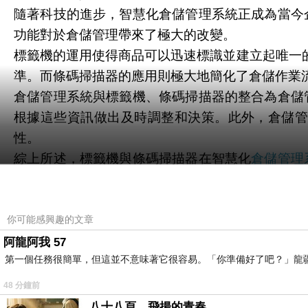
隨著科技的進步，智慧化倉儲管理系統正成為當今
功能對於倉儲管理帶來了極大的改變。
標籤機的運用使得商品可以迅速標識並建立起唯一
準。而條碼掃描器的應用則極大地簡化了倉儲作業
倉儲管理系統與標籤機、條碼掃描器的整合為倉儲
根據這些資訊做出及時調整和決策。此外，倉儲
性。
綜上所述，標籤機與條碼掃描器在智慧化
倉儲管理
用將會為企業帶來更多的效益和競爭優勢。
條碼掃描器是一種常見於商業環境中的設備，它能
常廣泛，從零售行業到物流、製造業等各個領域都
你可能感興趣的文章
在零售行業中，條碼掃描器被廣泛用於收銀機上。
阿龍阿我 57
第一個任務很簡單，但這並不意味著它很容易。「你準備好了吧？」龍
了結賬效率。同時，條碼掃描器還能幫助商家實現
在物流行業中，條碼掃描器則扮演著跟蹤和管理貨
48 分鐘前
的快速分類、存儲和分配。同時，在運輸過程中，
八十八頁，飛揚的青春