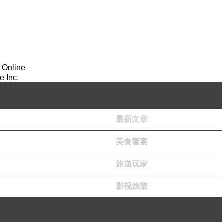
 Online
 Inc.
最新文章
美食饗宴
旅遊玩家
影視娛樂