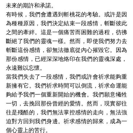
未來的期許和承諾。
有時候，我們會遭遇到斬桃花的考驗。或許是因
為種種原因，我們決定結束一段感情，斬斷彼此
之間的牽絆。這是一個痛苦而困難的過程，彷彿
斷絕了我們的靈魂一樣。然而，即使我們努力去
斬斷這份感情，卻無法徹底從內心摧毀它。因為
那份感情，已經深深地烙印在我們的靈魂深處，
永遠難以忘懷。
當我們失去了一段感情，我們或許會祈求能夠重
新擁有它。我們祈求時間可以倒流，祈求命運能
夠給予我們一個重新開始的機會。我們願意犧牲
一切，去挽回那份曾經的愛情。然而，現實卻往
往是殘酷的，我們無法掌控感情的走向，無法強
迫對方回到我們身邊。祈求感情的歸來，成為一
個心靈上的苦行。