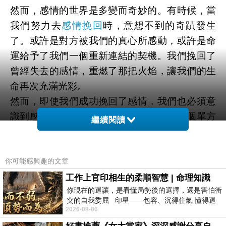
然而，感情的世界是多變而奇妙的。有時候，當
我們努力去
感情挽回
時，意想不到的奇蹟發生
了。或許是對方被我們的真心所感動，或許是命
運給予了我們一個重新連結的契機。我們挽回了
曾經失去的感情，重燃了那把火焰，讓我們的生
命再次充滿光彩。
然而，即使我們成功挽回了感情，我們也必須意
識到感情是需要經營和珍惜的。它不是一個單方
繼續閱讀
面的付出，而是一個雙方共同努力的結晶。我們
需要學會溝通和包容，學會彼此的需要和期望。
只有這樣，我們才能在婚姻的長河中航行，繼續
你可能感興趣的文章
建設一個堅固而美好的未來。
工作上官印相生的柔順智慧 | 命理知識
你現在的退讓，是看懂局勢後的選擇，還是害怕衝
愛情和婚姻是一場永不停息的旅程，它們需要我
突的自我委屈 印星——包容、沉得住氣 懂得退
們的用心和付出。無論是斬桃花、祈求感情、挽
2026-08-06
一步觀察，不會
回感情，還是經營感情，我們都需要以豐富的心