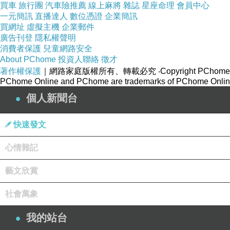
買車
旅行團
汽車險推薦
線上麻將
雜誌
星座命理
會員中心
回憶過去的愛情，總是讓我們心生感慨。那段甜蜜
一元簡訊
直播達人
數位憑證
企業簡訊
買網址
無奈。這時，挽回愛情的念頭不可避免地湧上心頭
虛擬主機
企業郵件
廣告刊登
隱私權聲明
然而，
挽回婚姻
並非單方面的努力。它需要雙方的
消費者保護
兒童網路安全
立更加健康、平衡的感情關係。
About PChome
投資人聯絡
徵才
著作權保護
｜網路家庭版權所有、轉載必究
‧Copyright PChome
面對未來，我們應該以全新的心態邁向前方。過去
PChome Online and PChome are trademarks of PChome Online
執著，以全新的熱情和勇氣面對未來的愛情。
個人新聞台
感情觀念的改變也是挽回愛情的重要一環。愛情
諦，理解彼此的需求，學會以更加成熟和穩定的方
快速發文
在愛情的旅程中，我們或許會再次遇到挑戰和困難
心情雜記
僅僅是對彼此的承諾，更是對自己成長和幸福的追
所以，讓我們用愛與理解來面對過去、珍惜當下，
藝文欣賞
真摯而持久的愛情終將到來。
社會萬象
我的站台