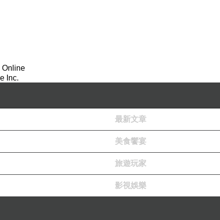
的時光，彷彿是一幅美麗的畫面，令人陶醉其中。然
。
共同奮鬥和付出，更需要每個人內心的成長和改變。
 Online
的挫折和痛苦不應成為我們前進的負擔，而是一次寶
 Inc.
並非單純的浪漫和激情，而是建立在尊重、信任、溝通
式愛護對方。
最新文章
，但只要我們保持堅定的信念，相信愛情的力量，就
美食饗宴
求。
並為未來的愛情而努力。挽回愛情需要勇氣、耐心和
旅遊玩家
影視娛樂