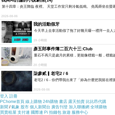
我與AI討論的小說劇情(14)
麗的感情，讓婚姻成為我們生活中的一個奇蹟。
第十四章：炎王降臨 夜裡。 天堂工作室只剩冷氣低鳴。 堯禹舜坐在螢幕前
有時候，我們會在感情的世界中經歷著斬斷、祈求
2026-08-06
斬桃花是一個艱難的決定，它代表著放下過去的承
我的活動假牙
容易，需要我們勇敢面對自己的內心和他人的反應
今天早上去拿活動假了拖了好幾天囉~~禮拜一去人
祈求感情的存在，是我們對愛的渴望和期待。有時
19 小時前
的安排，希望在對的時間和地點遇見屬於自己的愛
彥五郎事件簿二百六十三:Club
然而，有時候我們也需要努力去挽回曾經失去的感
重石不再只是歲月的累積，更能像標籤一般，標籤
份失去的連結。
挽回感情
需要勇氣和耐心，需要我
20 小時前
回失去的感情時，我們會深深體會到愛的力量和重
柒參貳▎老宅2 / 6
婚姻是感情的一個重要里程碑，它是兩顆心靈的交
老宅2 / 6 - 你們帶我出來了「妳為什麼把我
的各種挑戰。婚姻是一個持久而美好的旅程，需要
婚姻是我們感情的終點，也是新的起點。
2026-08-06
登入
註冊
感情是我們人生中最珍貴的資產之一。它們帶給我
PChome首頁
線上購物
24h購物
書店
露天拍賣
比比昂代購
的各種場景。在感情的交匯處，我們成長、學習和
新聞
/
氣象
股市
個人新聞台
廣告刊登
加入聯播網
全球購物
買賣租屋
支付連
國際連
Pi 拍錢包
旅遊
服務中心
指南星，引領我們走向屬於自己的幸福。