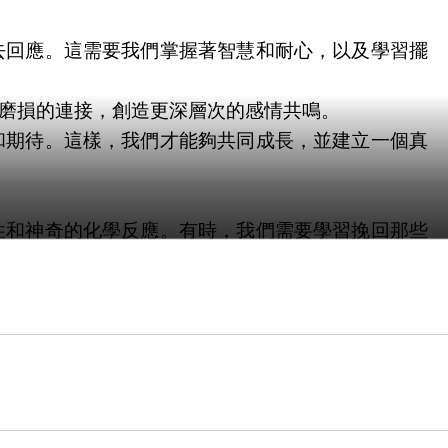
去回應。這需要我們掌握著智慧和耐心，以及學習擺
磨損的連接，創造更深層次的感情共鳴。
和期待。這樣，我們才能夠共同成長，並建立一個真
性和神奇的化學反應。有時，我們需要學習挽回那些
著各種挑戰和衝突。這時，我們需要學會放下自我，
造浪漫和驚喜，以及在困難時相互扶持和支持。
困難和磨合差異。我們要學會調整自己的期望，尊重
珍惜。透過和合術，我們可以創造一段真正深厚和美