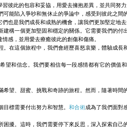
學習彼此的包容和妥協，用愛去擁抱差異，並共同努力
們可能陷入爭吵和無休止的爭論中，感受到彼此之間
它們也是我們成長和成熟的機會，讓我們更加堅定地去
新建構一個更加堅固和穩定的關係。它需要我們的付
達情感，並用愛去療癒彼此的創傷和傷痛。
程。在這個旅程中，我們會經歷喜怒哀樂，體驗成長
抱希望和信念。我們要相信每一段感情都有它的價值和
滿希望、甜蜜、挑戰和奇跡的旅程。然而，隨著時間
個目標需要付出努力和智慧。
和合術
成為了我們面對
所困擾。這時，我們需要停下來反思，深入探索自己