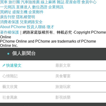
買車
旅行團
汽車險推薦
線上麻將
雜誌
星座命理
會員中心
法規遵循：局勢分析有助於確保成立公司流程符
一元簡訊
直播達人
數位憑證
企業簡訊
買網址
虛擬主機
企業郵件
合所有法規要求，從而降低法律風險。
廣告刊登
隱私權聲明
投資吸引力：擁有堅實的局勢分析有助於吸引投
消費者保護
兒童網路安全
About PChome
投資人聯絡
徵才
資者，使他們更有信心支持您的業務。
著作權保護
｜網路家庭版權所有、轉載必究
‧Copyright PChome
總之，局勢分析是成功制訂成立公司流程的不可
Online
PChome Online and PChome are trademarks of PChome
或缺部分。它提供對市場的深刻洞察，有助於風
Online Inc.
險管理、建立競爭優勢和有效資源分配，確保您
個人新聞台
的公司能夠在競爭激烈的環境中獲得成功。
局勢分析：
快速發文
最新文章
市場研究：在考慮設立公司之前，你是否進行了
心情雜記
美食饗宴
充分的市場研究？瞭解目標市場的需求、競爭環
境和趨勢對業務成功至關重要。
藝文欣賞
旅遊玩家
競爭分析：你是否評估了競爭對手的優勢和劣
社會萬象
影視娛樂
勢？瞭解競爭格局有助於制定有效的競爭策略。
法規和法律：是否清楚瞭解當地和國家的法律法