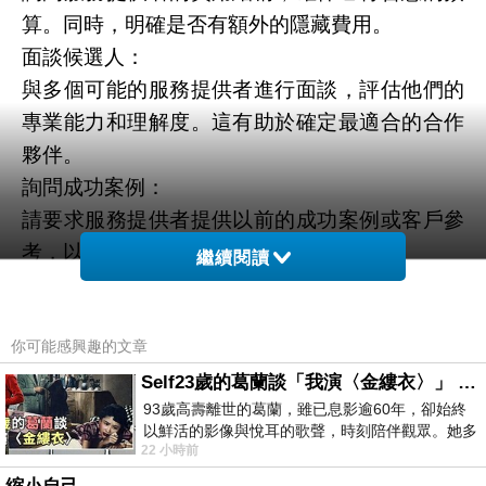
算。同時，明確是否有額外的隱藏費用。
面談候選人：
與多個可能的服務提供者進行面談，評估他們的
專業能力和理解度。這有助於確定最適合的合作
夥伴。
詢問成功案例：
請要求服務提供者提供以前的成功案例或客戶參
考，以瞭解他們的實際業績。
繼續閱讀
建立有效溝通：
與選擇的服務提供者建立良好的溝通，確保您能
你可能感興趣的文章
夠順利合作並實現共同的目標。
總之，選擇適合的開公司推薦的決策分析服務需
Self23歲的葛蘭談「我演〈金縷衣〉」 #戀上老電影 #粟子 #葛蘭
93歲高壽離世的葛蘭，雖已息影逾60年，卻始終
要仔細考慮和研究。透過選擇合適的合作夥伴，
以鮮活的影像與悅耳的歌聲，時刻陪伴觀眾。她多
您可以為創業之旅提供寶貴的支援，提高成功的
22 小時前
才多藝、陽光開朗的形象，不僅保留在電影
機會。