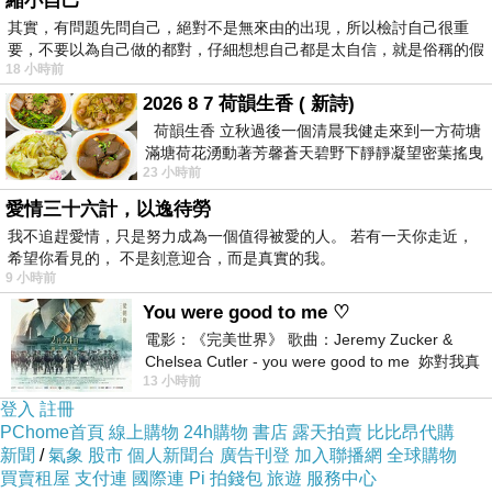
縮小自己
局勢分析對於制訂
成立公司流程
至關重要，它的
其實，有問題先問自己，絕對不是無來由的出現，所以檢討自己很重
要，不要以為自己做的都對，仔細想想自己都是太自信，就是俗稱的假
好處如下：
18 小時前
市場洞察力：透過局勢分析，您可以深入了解市
2026 8 7 荷韻生香 ( 新詩)
場環境，包括目標受眾、競爭格局和需求趨勢。
荷韻生香 立秋過後一個清晨我健走來到一方荷塘
滿塘荷花湧動著芳馨蒼天碧野下靜靜凝望密葉搖曳
這有助於確定產品或服務的定位，提高市場競爭
23 小時前
幽泉中復有蛙鳴嘓嘓水波裡搖曳
力。
愛情三十六計，以逸待勞
風險評估：局勢分析有助於識別潛在風險，如市
我不追趕愛情，只是努力成為一個值得被愛的人。 若有一天你走近，
場飽和度、法規變化或經濟不穩定。這使您能夠
希望你看見的， 不是刻意迎合，而是真實的我。
9 小時前
制定風險管理策略，降低潛在危機的影響。
You were good to me ♡
競爭策略：瞭解競爭對手的優勢和弱點可幫助您
電影：《完美世界》 歌曲：Jeremy Zucker &
制定更有效的競爭策略，以在市場中脫穎而出。
Chelsea Cutler - you were good to me 妳對我真
13 小時前
好 因
目標設定：局勢分析有助於確定實現公司目標所
登入
註冊
需的具體步驟，為業務發展提供明確的方向。
PChome首頁
線上購物
24h購物
書店
露天拍賣
比比昂代購
資源分配：基於局勢分析的結果，您可以更明智
新聞
/
氣象
股市
個人新聞台
廣告刊登
加入聯播網
全球購物
買賣租屋
支付連
國際連
Pi 拍錢包
旅遊
服務中心
地分配預算和資源，提高效率並減少浪費。