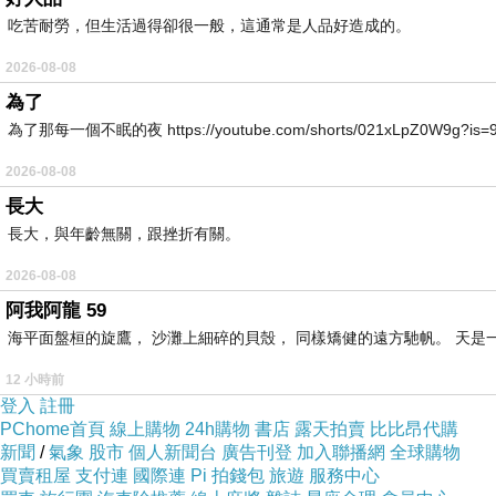
會計師會綜合考慮這些因素，以確保推薦的客戶是
吃苦耐勞，但生活過得卻很一般，這通常是人品好造成的。
2026-08-08
為了
為了那每一個不眠的夜 https://youtube.com/shorts/021xLpZ0W9g?is=9VvB
委託記帳！建議！申報會計！公司帳怎麼處理？
上一篇：
2026-08-08
辦理政府文件！建議？成冊？有沒有甚麼建議！
下一篇：
長大
長大，與年齡無關，跟挫折有關。
2026-08-08
阿我阿龍 59
海平面盤桓的旋鷹， 沙灘上細碎的貝殼， 同樣矯健的遠方馳帆。 天是一
12 小時前
登入
註冊
PChome首頁
線上購物
24h購物
書店
露天拍賣
比比昂代購
新聞
/
氣象
股市
個人新聞台
廣告刊登
加入聯播網
全球購物
買賣租屋
支付連
國際連
Pi 拍錢包
旅遊
服務中心