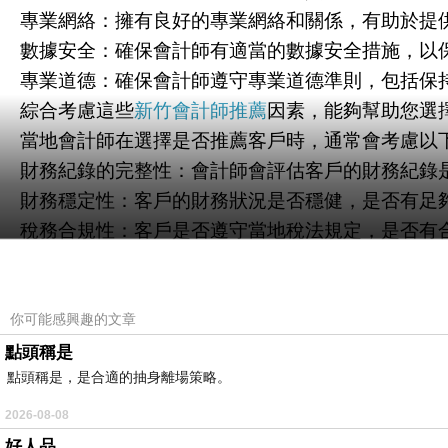
專業網絡：擁有良好的專業網絡和關係，有助於提
數據安全：確保會計師有適當的數據安全措施，以
專業道德：確保會計師遵守專業道德準則，包括保
綜合考慮這些
新竹會計師推薦
因素，能夠幫助您選
當地會計師在選擇是否推薦客戶時，通常會考慮以
財務紀錄的完整性：會計師會評估客戶的財務紀錄
財務穩定性：客戶的財務狀況是否穩健，是否有足
稅務合規性：客戶是否遵守當地稅法規定，是否有
溝通能力：良好的溝通是關係建立的關鍵，客戶應
稅務規劃：客戶是否積極參與稅務規劃，以最大程
專業稅務支援：尋求專業的稅務支援和建議，確保
你可能感興趣的文章
法律合規性：客戶的業務運營是否合法，是否遵守
點頭稱是
點頭稱是，是合適的抽身離場策略。
信用記錄：信用記錄對建立信任非常重要，尤其在
長期合作意願：客戶是否有建立長期合作夥伴關係
2026-08-08
財務知識：客戶是否具備基本的財務和會計知識，
好人品