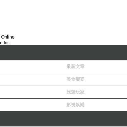
 Online
 Inc.
最新文章
美食饗宴
旅遊玩家
影視娛樂