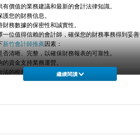
供有價值的業務建議和最新的會計法律知識。
保護您的財務信息。
持財務數據的保密性和誠實性。
擇一位值得信賴的會計師，確保您的財務事務得到妥善
下
新竹會計師推薦
因素：
是否清晰、完整，以確保財務報表的可靠性。
夠的資金支持業務運營。
合法的稅務策略。
繼續閱讀
該能夠清晰地傳達財務需求和目標。
度合法減少稅負。
稅務事務得到適當處理。
當地的法律法規。
金融交易方面。
的意願，而不僅僅是短期交易。
以參與財務決策。