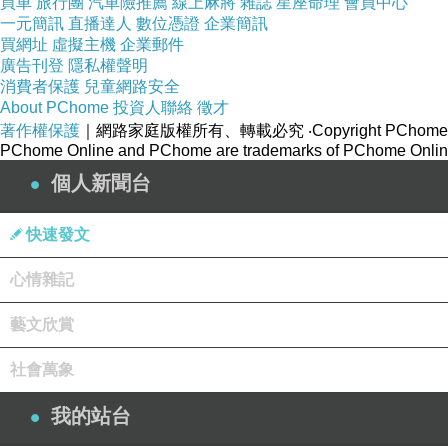
買車
旅行團
汽車險推薦
線上麻將
雜誌
星座命理
會員中心
一元簡訊
直播達人
數位憑證
企業簡訊
買網址
虛擬主機
企業郵件
廣告刊登
隱私權聲明
消費者保護
兒童網路安全
About PChome
投資人聯絡
徵才
著作權保護
｜網路家庭版權所有、轉載必究
‧Copyright PChome
PChome Online and PChome are trademarks of PChome Online
個人新聞台
快速發文
心情雜記
藝文欣賞
社會萬象
我的站台