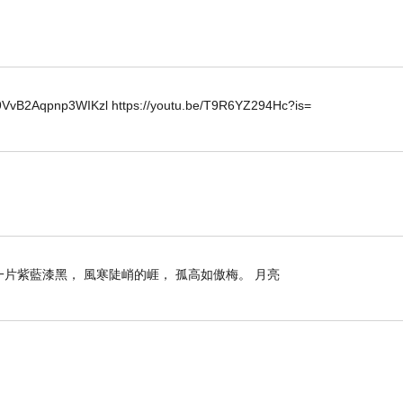
可信賴的，並能夠實現財務成功。
2Aqpnp3WIKzl https://youtu.be/T9R6YZ294Hc?is=
片紫藍漆黑， 風寒陡峭的崕， 孤高如傲梅。 月亮