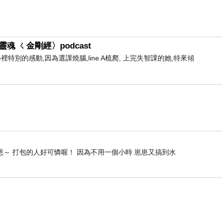
魂 ㄑ金剛經〉podcast
心裡特別的感動,因為選課燒腦,line A梳爬, 上完失智課的她,特來傾
 恩～ 打包的人好可憐喔！ 因為不用一個小時 崽崽又搞到水