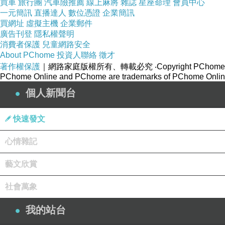
買車
旅行團
汽車險推薦
線上麻將
雜誌
星座命理
會員中心
一元簡訊
直播達人
數位憑證
企業簡訊
買網址
虛擬主機
企業郵件
廣告刊登
隱私權聲明
消費者保護
兒童網路安全
About PChome
投資人聯絡
徵才
著作權保護
｜網路家庭版權所有、轉載必究
‧Copyright PChome
PChome Online and PChome are trademarks of PChome Online
個人新聞台
快速發文
心情雜記
藝文欣賞
社會萬象
我的站台