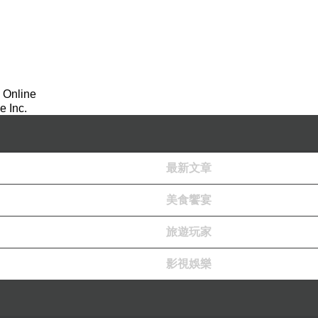
 Online
 Inc.
最新文章
美食饗宴
旅遊玩家
影視娛樂