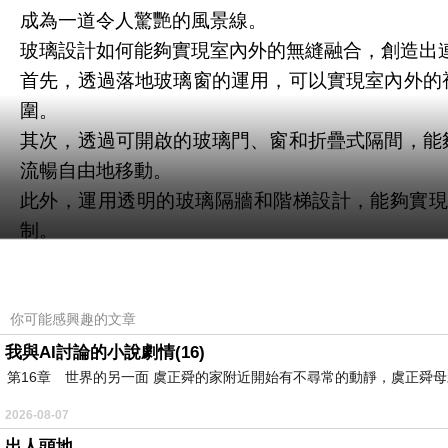
成為一道令人驚艷的風景線。
玻璃設計如何能夠實現室內外的無縫融合，創造出
首先，透過落地玻璃窗的運用，可以實現室內外的
圍。
其次，透過可開啟的玻璃門、窗和折疊式隔間，能
流暢自由地移動。
此外，運用透明的玻璃隔牆和階梯設計，能夠實
制。
最後，利用玻璃的反射和折射效果，可以在室內營
總結而言，玻璃設計通過落地窗、可開啟結構、透
開放的居住環境，為使用者帶來愉悅的生活體驗。
你可能感興趣的文章
我與AI討論的小說劇情(16)
第16章 世界的另一面 虞正舜的家附近開始有不尋常的動靜，虞正舜
2026-08-07
玻璃隔間設計如何提升現代住宅的空間感？
上一篇：
出人頭地