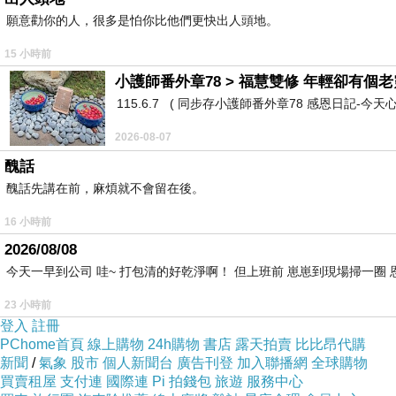
願意勸你的人，很多是怕你比他們更快出人頭地。
學我這樣裝潢居家，讓你的家看起來更好看
下一篇：
15 小時前
小護師番外章78 > 福慧雙修 年輕卻有個老靈
115.6.7 ( 同步存小護師番外章78 感恩日記-今天
2026-08-07
醜話
醜話先講在前，麻煩就不會留在後。
16 小時前
2026/08/08
今天一早到公司 哇~ 打包清的好乾淨啊！ 但上班前 崽崽到現場掃一圈
23 小時前
登入
註冊
PChome首頁
線上購物
24h購物
書店
露天拍賣
比比昂代購
新聞
/
氣象
股市
個人新聞台
廣告刊登
加入聯播網
全球購物
買賣租屋
支付連
國際連
Pi 拍錢包
旅遊
服務中心