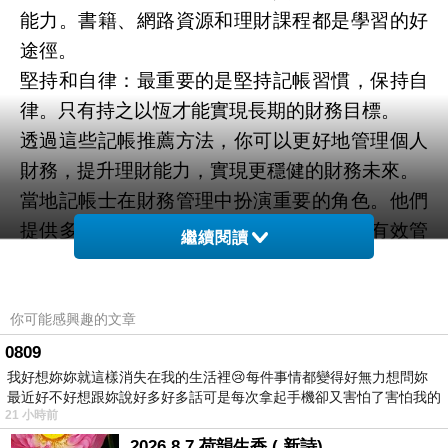
能力。書籍、網路資源和理財課程都是學習的好
途徑。
堅持和自律：最重要的是堅持記帳習慣，保持自
律。只有持之以恆才能實現長期的財務目標。
透過這些記帳推薦方法，你可以更好地管理個人
財務，提升理財能力，實現更穩健的財務未來。
當地記帳士在財務管理中扮演重要的角色。他們
提供多種關鍵性服務，有助於個人和企業有效管
繼續閱讀
理財務。以下是當地記帳士的一些主要功能和優
勢：
稅務專業知識： 當地記帳士深入瞭解當地和國家
你可能感興趣的文章
的稅收法規，可以協助您最大程度地減少稅務負
0809
我好想妳妳就這樣消失在我的生活裡😢每件事情都變得好無力想問妳
擔，同時保持合規遵法。
最近好不好想跟妳說好多好多話可是每次拿起手機卻又害怕了害怕我的
記帳和報告： 他們負責精確記錄財務交易，並按
21 小時前
出現
照法定要求製作財務報告，確保您的財務活動得
2026 8 7 荷韻生香 ( 新詩)