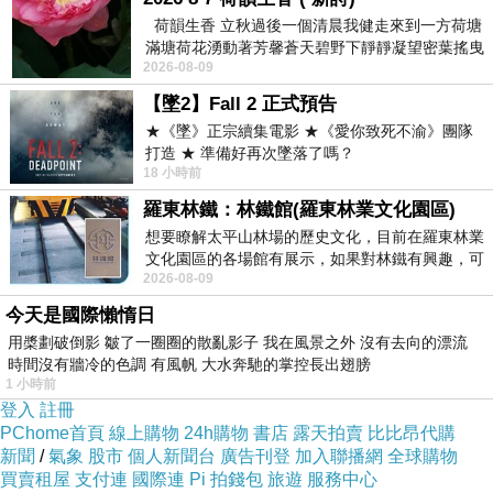
以透明和合法地追蹤。
荷韻生香 立秋過後一個清晨我健走來到一方荷塘
滿塘荷花湧動著芳馨蒼天碧野下靜靜凝望密葉搖曳
財務規劃： 當地記帳士可幫助您制定個人或企業
2026-08-09
幽泉中復有蛙鳴嘓嘓水波裡搖曳
的財務目標，制定相關計劃和策略，以實現長期
【墜2】Fall 2 正式預告
和短期的財務成功。
★《墜》正宗續集電影 ★《愛你致死不渝》團隊
打造 ★ 準備好再次墜落了嗎？
風險管理： 他們協助識別潛在的財務風險，並提
18 小時前
供建議，以降低風險影響。
羅東林鐵：林鐵館(羅東林業文化園區)
企業支援： 如果您是企業主，當地記帳士可以提
想要瞭解太平山林場的歷史文化，目前在羅東林業
供財務建議，支援您的公司成長和發展。
文化園區的各場館有展示，如果對林鐵有興趣，可
2026-08-09
以到林鐵館。 這裡展示從山下
時間節省： 與當地記帳士合作，您可以釋放出寶
今天是國際懶惰日
貴的時間，專注於業務運營或個人生活。
用槳劃破倒影 皺了一圈圈的散亂影子 我在風景之外 沒有去向的漂流
合法合規： 當地記帳士確保您的財務活動符合法
時間沒有牆冷的色調 有風帆 大水奔馳的掌控長出翅膀
1 小時前
律法規，以避免潛在的法律問題。
登入
註冊
個性化服務： 他們理解每位客戶的需求不同，提
PChome首頁
線上購物
24h購物
書店
露天拍賣
比比昂代購
供度身定制的解決方案，以滿足特定需求。
新聞
/
氣象
股市
個人新聞台
廣告刊登
加入聯播網
全球購物
買賣租屋
支付連
國際連
Pi 拍錢包
旅遊
服務中心
當地記帳士具備專業知識和經驗，能夠成為您財