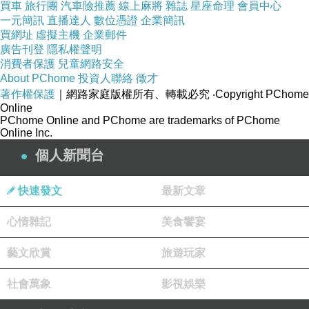
買車
旅行團
汽車險推薦
線上麻將
雜誌
星座命理
會員中心
務成功的合作夥伴。無論您面臨什麼財務挑戰，
一元簡訊
直播達人
數位憑證
企業簡訊
買網址
虛擬主機
企業郵件
他們都能夠提供寶貴的幫助和建議。是否需要當
廣告刊登
隱私權聲明
地記帳士的支持，取決於您的特定情況和目標。
消費者保護
兒童網路安全
開始自己的業務是一個令人興奮的冒險，但首
About PChome
投資人聯絡
徵才
著作權保護
｜網路家庭版權所有、轉載必究
‧Copyright PChome
先，您需要進行營業登記。如何確保您選擇了最
Online
適合的
高雄營登推薦
的建議呢？以下是一些建
PChome Online and PChome are trademarks of PChome
Online Inc.
議：
個人新聞台
研究不同選項： 開始前，仔細研究不同的
高雄營
登推薦
的建議。有些是在線提供的，而其他可能
快速發文
最新文章
是當地的政府部門或專業服務公司。
心情雜記
美食饗宴
瞭解當地法規： 確保您清楚瞭解您所在地的營業
登記法規。不同地方可能有不同的規定，您需要
藝文欣賞
旅遊玩家
確保選擇的服務提供商瞭解這些規定並能夠協助
社會萬象
影視娛樂
您遵守它們。
評估費用： 比較不同服務的費用結構，包括註冊