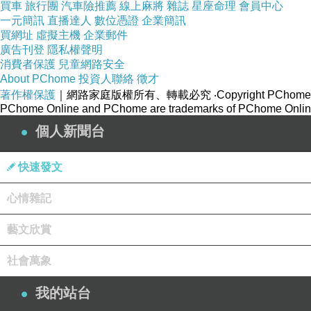
買車
旅行團
汽車險推薦
線上麻將
雜誌
星座命理
會員中心
一元簡訊
直播達人
數位憑證
企業簡訊
買網址
虛擬主機
企業郵件
廣告刊登
隱私權聲明
消費者保護
兒童網路安全
About PChome
投資人聯絡
徵才
著作權保護
｜網路家庭版權所有、轉載必究
‧Copyright PChome
PChome Online and PChome are trademarks of PChome Online
個人新聞台
快速發文
心情雜記
藝文欣賞
社會萬象
我的站台