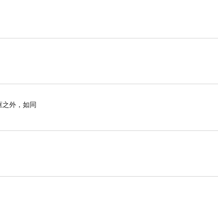
技巧、團隊協作、問題解決能力、社群參與和良好的
框之外，如同