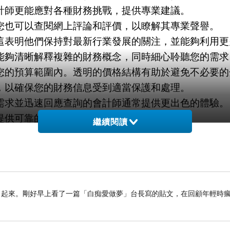
計師更能應對各種財務挑戰，提供專業建議。
您也可以查閱網上評論和評價，以瞭解其專業聲譽。
這表明他們保持對最新行業發展的關注，並能夠利用更
能夠清晰解釋複雜的財務概念，同時細心聆聽您的需求
您的預算範圍內。透明的價格結構有助於避免不必要的
，以確保您的財務信息受到適當保護和處理。
需求並迅速回應查詢的會計師通常提供更出色的體驗。
提供可靠的支持，幫助您實現財務目標。
繼續閱讀
業知識和技能，能夠處理各種財務和稅務挑戰。
的象徵，能夠提高你的可信度。
聲譽至關重要。
了起來。剛好早上看了一篇「白痴愛做夢」台長寫的貼文，在回顧年輕時
法規和稅務法律的變化。
，贏得客戶的信任和長期合作。
的財務問題，使客戶易於理解。