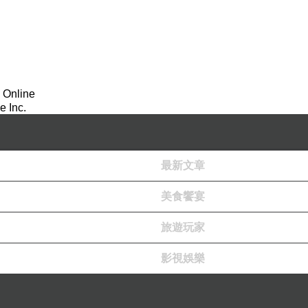
 Online
 Inc.
最新文章
美食饗宴
旅遊玩家
影視娛樂