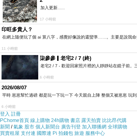
2
團隊協作：在團隊中合作，能夠有效地協同工作，
加入更新......
問題解決：能夠快速識別和解決財務和稅務方面的
17 小時前
社群參與：參加會計專業協會和社群活動，擴展人
印旺多貴人？
專業聲譽：建立良好的專業聲譽，獲得同行和客戶
在網上隨便玩了個 ai 算八字，感覺好像說的還蠻準……。主要是說
總之，會計師要獲得當地
桃園會計師推薦
，需要具
11 小時前
專業聲譽等多方面的因素。這些因素共同幫助會計
柒參參▎老宅2 / 7 (終)
老宅2 / 7 - 歡迎回家照片裡的人靜靜站在鏡
6 小時前
2026/08/07
會計問題！會計法？會計師的幫助！
上一篇：
平時 崽崽幫忙過磅 都是玩一下玩一下 今天親自上陣 整個又被崽崽 玩
會計師！文章！了解一些小資訊？一起了解會計資訊
下一篇：
6 小時前
登入
註冊
PChome首頁
線上購物
24h購物
書店
露天拍賣
比比昂代購
新聞
/
氣象
股市
個人新聞台
廣告刊登
加入聯播網
全球購物
買賣租屋
支付連
國際連
Pi 拍錢包
旅遊
服務中心