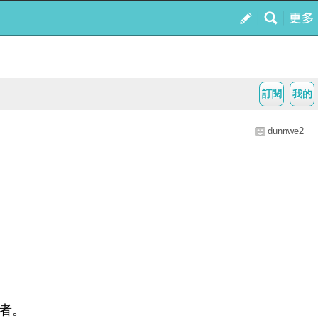
訂閱
我的
dunnwe2
者。