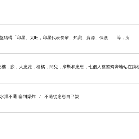
提供綜合性的解決方案。
問題，幫助客戶應對挑戰。
際網絡，建立信任度。
的推薦。
我命盤結構「印星」太旺，印星代表長輩、知識、資源、保護……等，所
備專業素養、資格認證、倫理道德、客戶滿意、溝通
師在競爭激烈的行業中脫穎而出。
子前。三樓，廄，大崽蕥，柳橘，閆兒，摩斯和崽崽，七個人整整齊齊地站在鏡
到水泄不通 塞到爆炸 / 不過從崽崽自己親
？