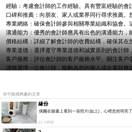
經驗：考慮會計師的工作經驗。具有豐富經驗的會
口碑和推薦：向朋友、家人或業界同行尋求推薦。
專業網絡：確保會計師參與相關專業組織和協會。
溝通能力：優秀的會計師應具有出色的溝通能力，
價格結構：詳細了解會計師的收費結構，確保其在
專業道德：選擇遵守專業道德和誠實原則的會計師
客戶服務：評估會計師的客戶服務水平。關注客戶
謹慎選擇一位會計師，能夠為您的個人或企業財務
獲得當地
高雄會計師推薦
的關鍵因素包括：
專業能力：成為優秀的會計師，必須擁有深厚的專
資格認證：註冊會計師（CPA）等專業資格是信任
你可能感興趣的文章
倫理操守：高度的道德操守和職業道德對維護專業
緣份
偶爾在臉書上看到一張照片(如上)，心裡忽然明亮
專業發展：積極參加持續專業發展課程，跟隨會計
客戶滿意：提供卓越的客戶服務，滿足客戶的需求
22 小時前
溝通技巧：良好的溝通能力有助於清晰地解釋複雜