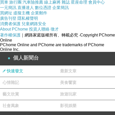
買車
旅行團
汽車險推薦
線上麻將
雜誌
星座命理
會員中心
一元簡訊
直播達人
數位憑證
企業簡訊
買網址
虛擬主機
企業郵件
廣告刊登
隱私權聲明
消費者保護
兒童網路安全
About PChome
投資人聯絡
徵才
著作權保護
｜網路家庭版權所有、轉載必究
‧Copyright PChome
Online
PChome Online and PChome are trademarks of PChome
Online Inc.
個人新聞台
快速發文
最新文章
心情雜記
美食饗宴
藝文欣賞
旅遊玩家
社會萬象
影視娛樂