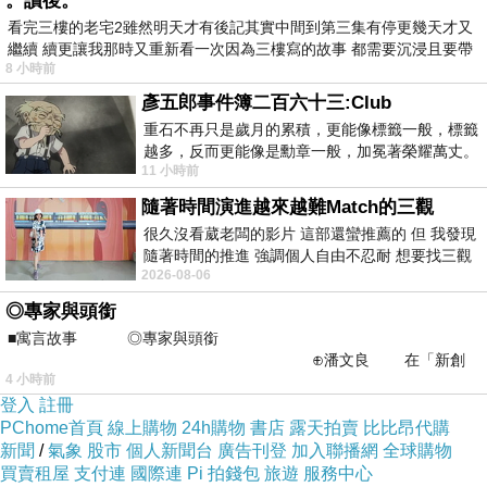
。讀後。
看完三樓的老宅2雖然明天才有後記其實中間到第三集有停更幾天才又
繼續 續更讓我那時又重新看一次因為三樓寫的故事 都需要沉浸且要帶
8 小時前
有
彥五郎事件簿二百六十三:Club
重石不再只是歲月的累積，更能像標籤一般，標籤
越多，反而更能像是勳章一般，加冕著榮耀萬丈。
11 小時前
習慣一如縱容，成了再難輕輕放下的罪證
隨著時間演進越來越難Match的三觀
很久沒看葳老闆的影片 這部還蠻推薦的 但 我發現
隨著時間的推進 強調個人自由不忍耐 想要找三觀
2026-08-06
接近的不要說對象 連朋友都超
◎專家與頭銜
■寓言故事 ◎專家與頭銜
⊕潘文良 在「新創
4 小時前
之谷」裡——
登入
註冊
PChome首頁
線上購物
24h購物
書店
露天拍賣
比比昂代購
新聞
/
氣象
股市
個人新聞台
廣告刊登
加入聯播網
全球購物
買賣租屋
支付連
國際連
Pi 拍錢包
旅遊
服務中心