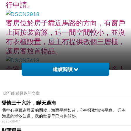
行申請。
客房位於房子靠近馬路的方向，有窗戶
上面按裝窗簾，這一間空間較小，並沒
有衣櫃設置，屋主有提供數個三層櫃，
讓房客放置物品。
合室，這一間是木質地板，很適合多人
繼續閱讀
睡覺使用，有一扇室內窗戶，可以當客
房，亦可當書房使用。
你可能感興趣的文章
愛情三十六計，瞞天過海
大衣櫃有全身鏡子，可以掛大衣、還有
我把心事藏進尋常的問候，海面平靜如昔，心中悸動無法平息。 只有
木板分隔，可以放上衣、褲裙，
海底的潮汐知道，我的世界早已向你傾斜。
2026-08-07
女人的最愛，就是要有一個大衣櫃，雙
點頭稱是