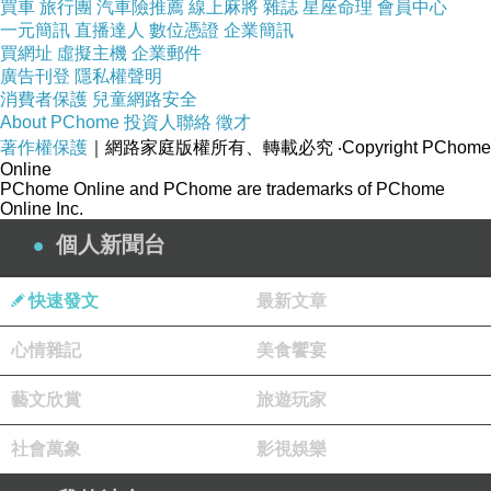
買車
旅行團
汽車險推薦
線上麻將
雜誌
星座命理
會員中心
洗衣機的容量是7.5公斤，桶裝瓦斯
一元簡訊
直播達人
數位憑證
企業簡訊
買網址
虛擬主機
企業郵件
桶，因為這一區沒有拉天然瓦斯線路，
廣告刊登
隱私權聲明
消費者保護
所以只能用桶裝瓦斯，瓦斯桶上方有熱
兒童網路安全
About PChome
投資人聯絡
徵才
水器。
著作權保護
｜網路家庭版權所有、轉載必究
‧Copyright PChome
Online
PChome Online and PChome are trademarks of PChome
可以開伙！可以開伙！
現在外食費用增
Online Inc.
加，想要煮一餐營養又衛生的飯菜
個人新聞台
，絕對不是夢！抽油煙機是免洗濾紙，
快速發文
最新文章
屋主本身愛乾淨，挑選房客都是附
近工業區正職的房客，希望您也是愛惜
心情雜記
美食饗宴
房子的人，共同維護居住環境品質
藝文欣賞
旅遊玩家
，房子交給房客時，房東都會把房子打
掃像照片這樣乾淨到可以照鏡子。
社會萬象
影視娛樂