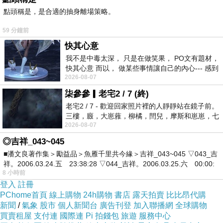
人床有小抽屜，也可以放雜物。
點頭稱是，是合適的抽身離場策略。
59 分鐘前
快其心意
我不是中毒太深， 只是在做笑果， PO文有題材，
八人座的大餐桌，可以在這裡用餐、上
快其心意 而以， 做某些事情讓自己的內心--- 感到
2026-08-07
愉快。
網，這張桌子可以拉開，室內有多張木
柒參參▎老宅2 / 7 (終)
椅，方便房客使用。
老宅2 / 7 - 歡迎回家照片裡的人靜靜站在鏡子前。
三樓，廄，大崽蕥，柳橘，閆兒，摩斯和崽崽，七
2026-08-07
個人整整齊齊地站在鏡框之外，如同
◎吉祥_043~045
冷氣，客廳是分離式冷氣機，客廳的冷
■潘文良著作集＞勵益品＞魚雁千里共今緣＞吉祥_043~045 ▽043_吉
氣機，可
以直接吹到餐廳，房間門打開
祥。2006.03.24.五 23:38:28 ▽044_吉祥。2006.03.25.六 00:00:
8 小時前
也可以吹到冷氣，不常吹冷氣的人，可
登入
註冊
能只開電
扇即可，房子是座北朝南，並
PChome首頁
線上購物
24h購物
書店
露天拍賣
比比昂代購
新聞
不會悶熱。
/
氣象
股市
個人新聞台
廣告刊登
加入聯播網
全球購物
買賣租屋
支付連
國際連
Pi 拍錢包
旅遊
服務中心