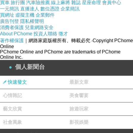
買車
旅行團
汽車險推薦
線上麻將
雜誌
星座命理
會員中心
一元簡訊
直播達人
數位憑證
企業簡訊
買網址
虛擬主機
企業郵件
廣告刊登
隱私權聲明
消費者保護
兒童網路安全
About PChome
投資人聯絡
徵才
朋友點的一個是橙味的小蛋糕，一個是梳乎厘，都算是好吃不甜膩的口
著作權保護
｜網路家庭版權所有、轉載必究
‧Copyright PChome
Online
感。
PChome Online and PChome are trademarks of PChome
Online Inc.
個人新聞台
快速發文
最新文章
心情雜記
美食饗宴
藝文欣賞
旅遊玩家
社會萬象
影視娛樂