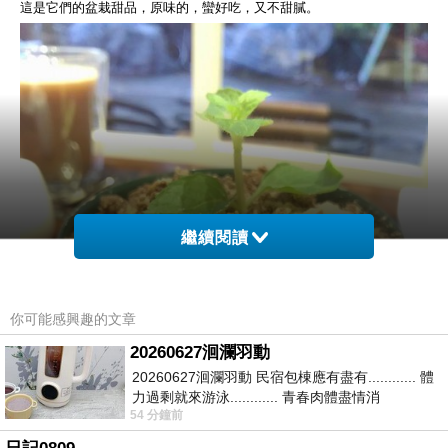
這是它們的盆栽甜品，原味的，蠻好吃，又不甜膩。
繼續閱讀
你可能感興趣的文章
20260627洄瀾羽動
20260627洄瀾羽動 民宿包棟應有盡有............ 體
力過剩就來游泳............ 青春肉體盡情消
54 分鐘前
磨............ 晚餐不必