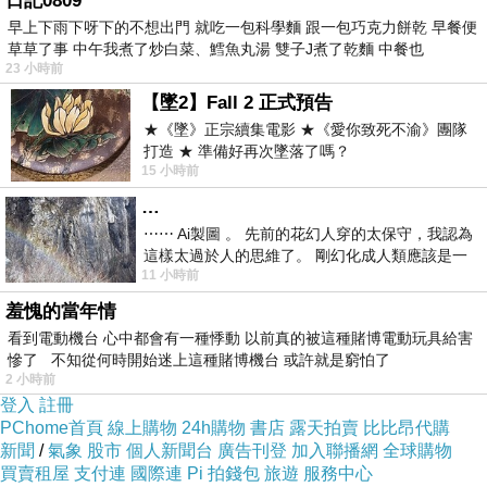
日記0809
早上下雨下呀下的不想出門 就吃一包科學麵 跟一包巧克力餅乾 早餐便
草草了事 中午我煮了炒白菜、鱈魚丸湯 雙子J煮了乾麵 中餐也
23 小時前
【墜2】Fall 2 正式預告
★《墜》正宗續集電影 ★《愛你致死不渝》團隊
打造 ★ 準備好再次墜落了嗎？
15 小時前
點了雞翼薯條，薯條和雞翼味道都恰到好處，有一定水準唷。
…
⋯⋯ Ai製圖 。 先前的花幻人穿的太保守，我認為
這樣太過於人的思維了。 剛幻化成人類應該是一
11 小時前
絲不掛吧？ 當然這樣是創不出
羞愧的當年情
看到電動機台 心中都會有一種悸動 以前真的被這種賭博電動玩具給害
慘了 不知從何時開始迷上這種賭博機台 或許就是窮怕了
2 小時前
登入
註冊
PChome首頁
線上購物
24h購物
書店
露天拍賣
比比昂代購
新聞
/
氣象
股市
個人新聞台
廣告刊登
加入聯播網
全球購物
買賣租屋
支付連
國際連
Pi 拍錢包
旅遊
服務中心