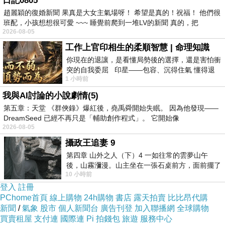
日記0805
趙麗穎的復婚新聞 果真是大女主氣場呀！ 希望是真的！祝福！ 他們很
班配，小孩想想很可愛 ~~~ 睡覺前爬到一堆LV的新聞 真的，把
材料:熟木瓜1-3顆看大小
2026-08-05
雪耳(白木耳):2朵左右即可
工作上官印相生的柔順智慧 | 命理知識
你現在的退讓，是看懂局勢後的選擇，還是害怕衝
雞腳數隻
突的自我委屈 印星——包容、沉得住氣 懂得退
小豬腱肉港幣50元上下即可
1 小時前
一步觀察，不會
南北杏一把
我與AI討論的小說劇情(5)
第五章：天堂 《群俠錄》爆紅後，堯禹舜開始失眠。 因為他發現——
作法:
DreamSeed 已經不再只是「輔助創作程式」。 它開始像
木瓜削皮去籽切塊備用，雪耳用熱水燙一下去蒂頭備用，雞腳去腳
2026-08-05
指洗淨備用
攝政王追妻 9
第四章 山外之人（下）4 一如往常的雲夢山午
豬腱肉切塊去血水後備用，南北杏用水洗淨備用。
後，山霧瀰漫。山主坐在一張石桌前方，面前擺了
水滾後加入上述材料，煲3-4小時左右，食材即會煲爛囉。
10 小時前
一盤未下完的棋盤，還有一壺茶與兩只冒
登入
註冊
再加入適量的鹽巴提味即可。
PChome首頁
線上購物
24h購物
書店
露天拍賣
比比昂代購
新聞
/
氣象
股市
個人新聞台
廣告刊登
加入聯播網
全球購物
買賣租屋
支付連
國際連
Pi 拍錢包
旅遊
服務中心
煲湯最重要是有耐心顧火，其它的是材料要好，就可以煲出一鍋好喝又