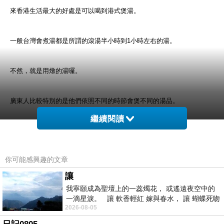
來香港生活最大的好處是可以喝到港式煲湯。
一般台灣會煮湯都是所謂的滾湯半小時到1小時左右的湯。
不然，就是用燉的湯囉。
廣東人比較特別的是他們依照不同的時節會煲不同的湯品。
繼續閱讀
是用真材實料下去煲出食材的精華，所以就要花比較多的時間。
你可能感興趣的文章
一般會建議使用陶鍋去煲湯，會比用不锈鋼鍋好喝唷
讓
我寧願成為聖壇上的一蕊燭花， 或遙遠夜空中的
今天要介紹的湯是我老公教我煲的湯。
一滴星淚。 讓 軟香輕紅 嫁與春水， 讓 蝴蝶死吻
2026-08-05
夏日最後一瓣玫瑰， 讓
木瓜雪耳雞腳豬腱湯