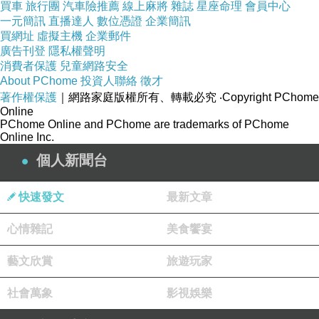
買車
旅行團
汽車險推薦
線上麻將
雜誌
星座命理
會員中心
營養的靚湯囉。
一元簡訊
直播達人
數位憑證
企業簡訊
買網址
虛擬主機
企業郵件
廣告刊登
隱私權聲明
消費者保護
兒童網路安全
About PChome
投資人聯絡
徵才
著作權保護
｜網路家庭版權所有、轉載必究
‧Copyright PChome
Online
PChome Online and PChome are trademarks of PChome
Online Inc.
個人新聞台
快速發文
最新文章
心情雜記
美食饗宴
藝文欣賞
旅遊玩家
項少雲
2013-11-14 18:34:38
社會萬象
影視娛樂
你们的苦瓜汤放什么煮？