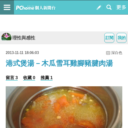
理性與感性
訂閱
我的
2013-11-11 18:06:03
深白色
港式煲湯－木瓜雪耳雞腳豬腱肉湯
留言 3
收藏 0
推薦 1